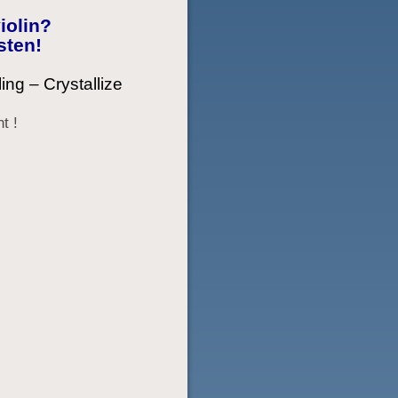
iolin?
sten!
ing – Crystallize
t !