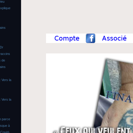
ieu
xplique
ains
 Dr
vaccins
s de
ains
 Vers la
 Vers la
n parce
asque à
s
Covid-