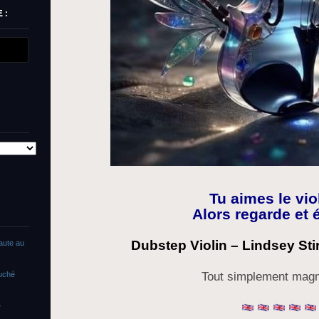
 :
Tu aimes le vi
Alors regarde et 
Dubstep Violin – Lindsey Stir
faute au
ouché
Tout simplement magni
»