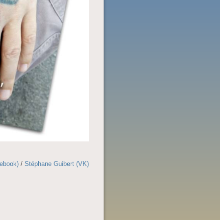
cebook)
/
Stéphane Guibert (VK)