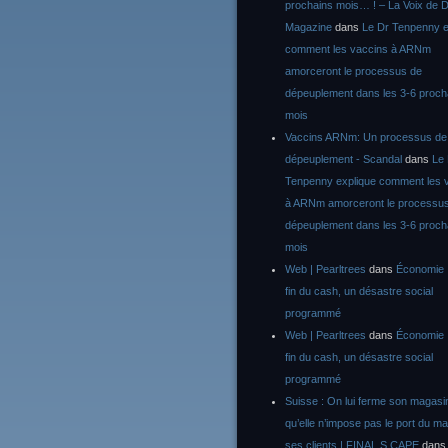
prochains mois… ! – La Voix de D
Magazine
dans
Le Dr Tenpenny e
comment les vaccins à ARNm
amorceront le processus de
dépeuplement dans les 3-6 proch
mois
Vaccins ARNm: Un processus de
dépeuplement - Scandal
dans
Le
Tenpenny explique comment les 
à ARNm amorceront le processu
dépeuplement dans les 3-6 proch
mois
Web | Pearltrees
dans
Économie :
fin du cash, un désastre social
programmé
Web | Pearltrees
dans
Économie :
fin du cash, un désastre social
programmé
Suisse : On lui ferme son magasi
qu’elle n’impose pas le port du m
ses clients | FINAL S CAPE
dan