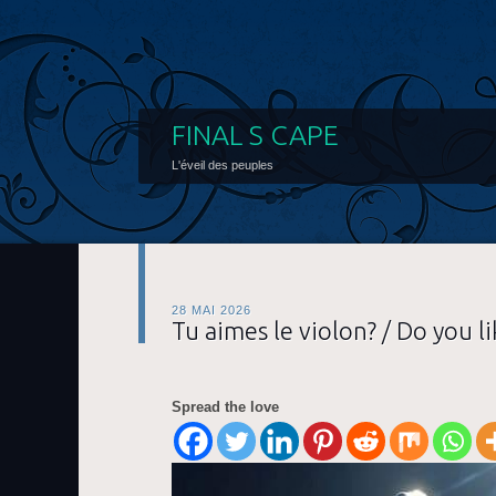
FINAL S CAPE
L'éveil des peuples
28 MAI 2026
Tu aimes le violon? / Do you li
Spread the love