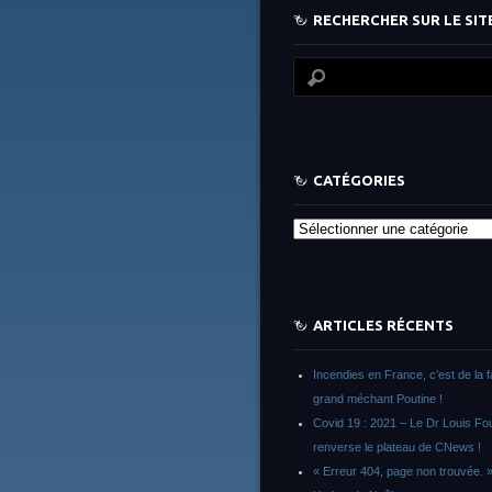
RECHERCHER SUR LE SITE
CATÉGORIES
Catégories
ARTICLES RÉCENTS
Incendies en France, c’est de la 
grand méchant Poutine !
Covid 19 : 2021 – Le Dr Louis F
renverse le plateau de CNews !
« Erreur 404, page non trouvée. 