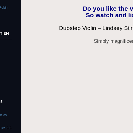
Do you like the v
Robin
So watch and li
Dubstep Violin – Lindsey Stirl
TIEN
Simply magnificen
TS
t les
 les 3-6