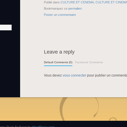
Publié dans
CULTURE ET CENEMA
,
CULTURE ET CINEM
Bookmarquez ce
permalien
.
Poster un commentaire
Leave a reply
Default Comments (0)
Facebook Comments
Vous devez
vous connecter
pour publier un commenta
eme: Dusk To Dawn by
WordPress.com
.