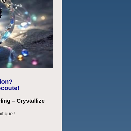
olon?
écoute!
ling – Crystallize
fique !