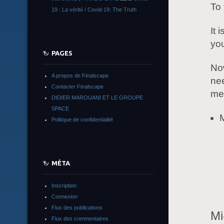
To 
19 : La vérité / Covid-19: The Truth
It 
you
PAGES
Now
A propos de Finalscape
nee
Contacter Finalscape
mes
DIDIER MAROUANI ET LE GROUPE
SPACE
M
Politique de confidentialité
MÉTA
Inscription
Connexion
Flux des publications
Mi
Flux des commentaires