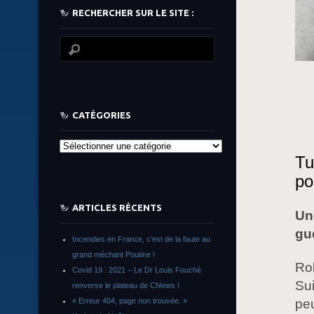
RECHERCHER SUR LE SITE :
CATÉGORIES
Catégories
Tu
po
ARTICLES RÉCENTS
Un
gue
Incendies en France, c’est de la faute au
grand méchant Poutine !
Rob
Covid 19 : 2021 – Le Dr Louis Fouché
Sui
renverse le plateau de CNews !
« Erreur 404, page non trouvée. »
peu