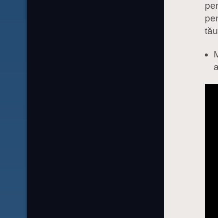
pen
pen
tă
M