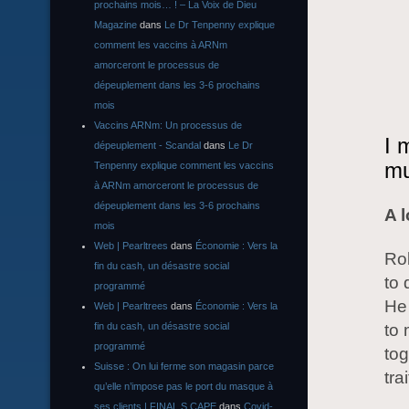
prochains mois… ! – La Voix de Dieu
Magazine
dans
Le Dr Tenpenny explique
comment les vaccins à ARNm
amorceront le processus de
dépeuplement dans les 3-6 prochains
mois
Vaccins ARNm: Un processus de
I 
dépeuplement - Scandal
dans
Le Dr
mu
Tenpenny explique comment les vaccins
à ARNm amorceront le processus de
dépeuplement dans les 3-6 prochains
A l
mois
Web | Pearltrees
dans
Économie : Vers la
Rob
fin du cash, un désastre social
to 
programmé
He
Web | Pearltrees
dans
Économie : Vers la
fin du cash, un désastre social
to 
programmé
tog
Suisse : On lui ferme son magasin parce
tra
qu’elle n’impose pas le port du masque à
ses clients | FINAL S CAPE
dans
Covid-