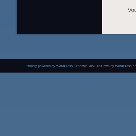
Vo
Proudly powered by WordPress
|
Theme: Dusk To Dawn by
WordPress.c