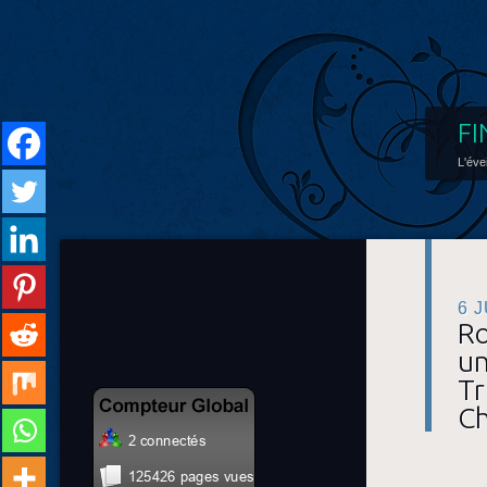
FI
L'éve
6 
Ro
un
Tr
Ch