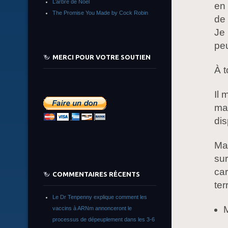
L’arbre de Noêl
en
The Promise You Made by Cock Robin
de
Je 
peu
MERCI POUR VOTRE SOUTIEN
À t
Il 
man
dis
Ma
su
car
COMMENTAIRES RÉCENTS
ter
Le Dr Tenpenny explique comment les
M
vaccins à ARNm annonceront le
processus de dépeuplement dans les 3-6