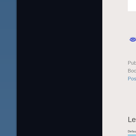
Pub
Boo
Pos
Le
Defau