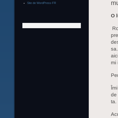
mu
Site de WordPress-FR
O 
Rob
pr
des
sa.
aic
mi 
Pen
Îmi
de 
ta.
Acu