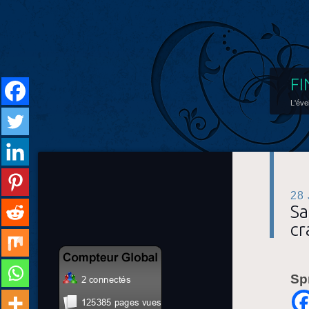
FI
L'éve
28
Sa
cr
Sp