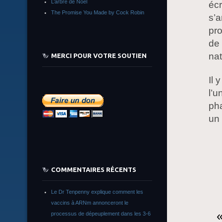
L’arbre de Noêl
écr
The Promise You Made by Cock Robin
s’a
pr
de 
nat
MERCI POUR VOTRE SOUTIEN
Il 
l’u
pha
un 
COMMENTAIRES RÉCENTS
Le Dr Tenpenny explique comment les
vaccins à ARNm annonceront le
«
processus de dépeuplement dans les 3-6