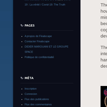
The
19 : La vérité / Covid-19: The Truth
how
mis
be
PAGES
cog
dev
A propos de Finalscape
Contacter Finalscape
The
DIDIER MAROUANI ET LE GROUPE
SPACE
int
Politique de confidentialité
har
dec
MÉTA
Inscription
Connexion
Flux des publications
Flux des commentaires