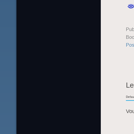
Pub
Boo
Pos
Le
Defau
Vo