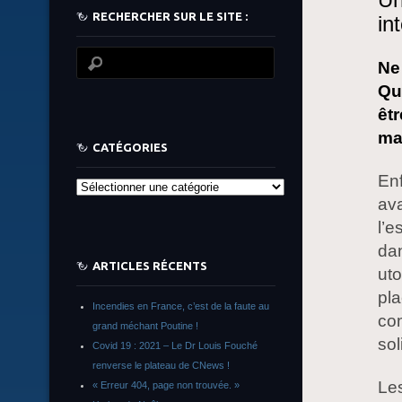
RECHERCHER SUR LE SITE :
in
Ne 
Qu
êtr
ma
CATÉGORIES
Enf
Catégories
ava
l’e
dan
ARTICLES RÉCENTS
uto
pla
Incendies en France, c’est de la faute au
com
grand méchant Poutine !
sol
Covid 19 : 2021 – Le Dr Louis Fouché
renverse le plateau de CNews !
Les
« Erreur 404, page non trouvée. »