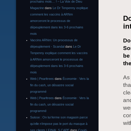
prochains mois… ! – La Voix de Dieu
Magazine
dans
Le Dr Tenpenny explique
comment les vaccins à ARNm
Do
amorceront le processus de
in
dépeuplement dans les 3-6 prochains
mois
Do
Vaccins ARNm: Un processus de
dépeuplement - Scandal
dans
Le Dr
So
Tenpenny explique comment les vaccins
be 
à ARNm amorceront le processus de
th
dépeuplement dans les 3-6 prochains
mois
As 
Web | Pearltrees
dans
Économie : Vers la
tha
fin du cash, un désastre social
cle
programmé
Web | Pearltrees
dans
Économie : Vers la
and
fin du cash, un désastre social
wer
programmé
com
Suisse : On lui ferme son magasin parce
wit
qu’elle n’impose pas le port du masque à
ses clients | FINAL S CAPE
dans
Covid-