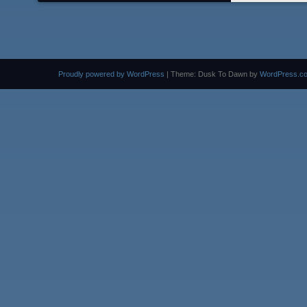
Proudly powered by WordPress
|
Theme: Dusk To Dawn by
WordPress.c