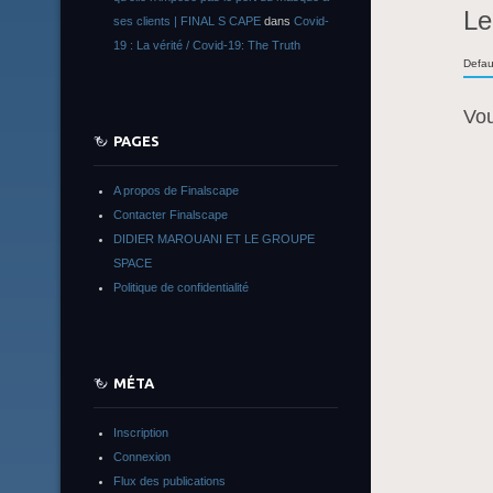
Le
ses clients | FINAL S CAPE
dans
Covid-
19 : La vérité / Covid-19: The Truth
Defau
Vo
PAGES
A propos de Finalscape
Contacter Finalscape
DIDIER MAROUANI ET LE GROUPE
SPACE
Politique de confidentialité
MÉTA
Inscription
Connexion
Flux des publications