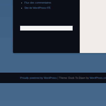
Flux des commentaires
Site de WordPress-FR
Proudly powered by WordPress
|
Theme: Dusk To Dawn by
WordPress.c