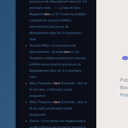
processus de dépeuplement dans les 3-6
prochains mois… ! – La Voix de Dieu
Magazine
dans
Le Dr Tenpenny explique
comment les vaccins à ARNm
amorceront le processus de
dépeuplement dans les 3-6 prochains
mois
Vaccins ARNm: Un processus de
dépeuplement - Scandal
dans
Le Dr
Tenpenny explique comment les vaccins
à ARNm amorceront le processus de
dépeuplement dans les 3-6 prochains
mois
Pub
Web | Pearltrees
dans
Économie : Vers la
Boo
fin du cash, un désastre social
Pos
programmé
Web | Pearltrees
dans
Économie : Vers la
fin du cash, un désastre social
programmé
Suisse : On lui ferme son magasin parce
qu’elle n’impose pas le port du masque à