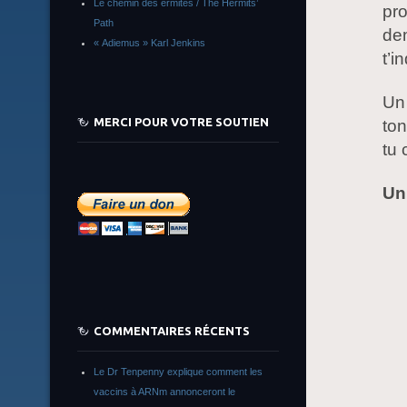
Le chemin des ermites / The Hermits’
pro
Path
dem
« Adiemus » Karl Jenkins
t’i
Un 
MERCI POUR VOTRE SOUTIEN
ton
tu 
Un 
COMMENTAIRES RÉCENTS
Le Dr Tenpenny explique comment les
vaccins à ARNm annonceront le