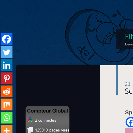
FI
L'éve
21
Sc
Sp