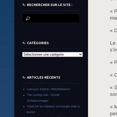
RECHERCHER SUR LE SITE :
« P
ma
« D
Le
CATÉGORIES
s’i
Catégories
« P
« C
ARTICLES RÉCENTS
« S
Lanceurs d’alerte / Whistleblowers
son
The running man – Arnold
Schwarzenegger
« M
Covid 19: les hôpitaux surchargés était un
leurre!
per