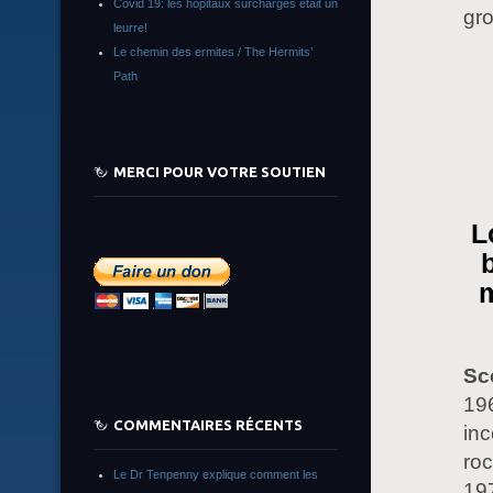
Covid 19: les hôpitaux surchargés était un
gr
leurre!
Le chemin des ermites / The Hermits’
Path
MERCI POUR VOTRE SOUTIEN
L
m
Sc
19
COMMENTAIRES RÉCENTS
inc
roc
Le Dr Tenpenny explique comment les
197