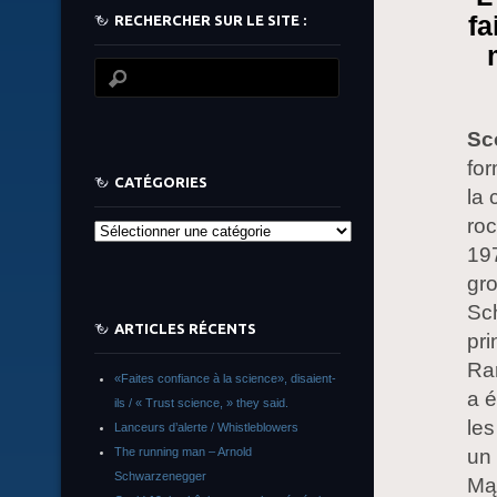
fa
RECHERCHER SUR LE SITE :
Sc
fo
CATÉGORIES
la 
roc
Catégories
197
gro
Sch
ARTICLES RÉCENTS
pri
Rar
«Faites confiance à la science», disaient-
a é
ils / « Trust science, » they said.
les
Lanceurs d’alerte / Whistleblowers
The running man – Arnold
un
Schwarzenegger
Mąc