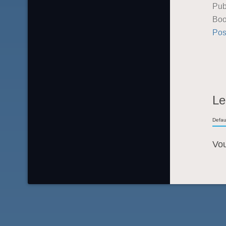
Pub
Boo
Pos
Le
Defau
Vo