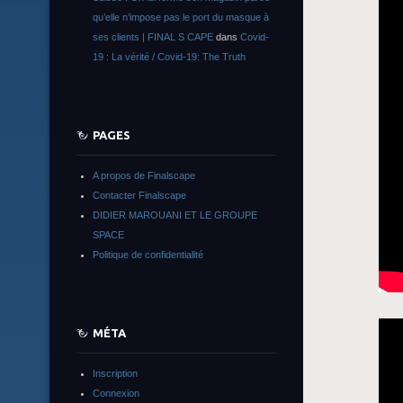
qu’elle n’impose pas le port du masque à
ses clients | FINAL S CAPE
dans
Covid-
19 : La vérité / Covid-19: The Truth
PAGES
A propos de Finalscape
Contacter Finalscape
DIDIER MAROUANI ET LE GROUPE
SPACE
Politique de confidentialité
MÉTA
Inscription
Connexion