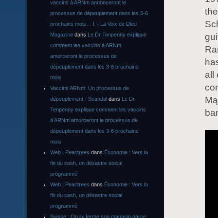
vaccins à ARNm annonceront le
the
processus de dépeuplement dans les 3-6
Sch
prochains mois… ! – La Voix de Dieu
Magazine
dans
Le Dr Tenpenny explique
gui
comment les vaccins à ARNm
Ra
amorceront le processus de
ha
dépeuplement dans les 3-6 prochains
all
mois
co
Vaccins ARNm: Un processus de
Mą
dépeuplement - Scandal
dans
Le Dr
Tenpenny explique comment les vaccins
ba
à ARNm amorceront le processus de
dépeuplement dans les 3-6 prochains
mois
Web | Pearltrees
dans
Économie : Vers la
fin du cash, un désastre social
programmé
Web | Pearltrees
dans
Économie : Vers la
fin du cash, un désastre social
programmé
Suisse : On lui ferme son magasin parce