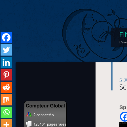
FI
L'éve
5 
Sc
Sp