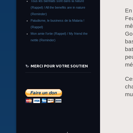
Tous les bienfaits sont dans la nature
(Rappel) / All the benefits are in nature
En
(Reminder)
Fe
Paludisme, le business de la Malaria !
mêm
(Rappel)
Go
Mon amie l’ortie (Rappel) / My friend the
ba
nettle (Reminder)
bat
peu
mém
MERCI POUR VOTRE SOUTIEN
Ces
ch
mus