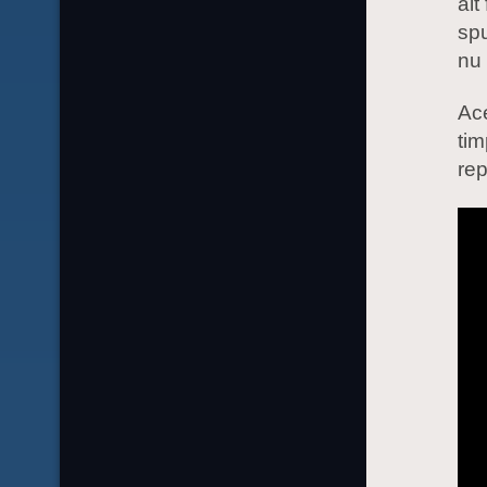
alt
spu
nu 
Ace
tim
rep