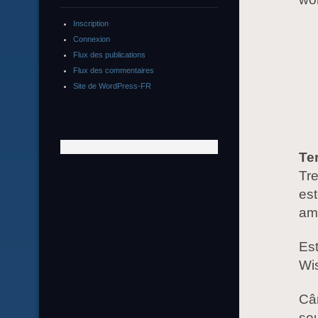
Inscription
Connexion
Flux des publications
Flux des commentaires
Site de WordPress-FR
Te
Tre
est
am
Est
Wis
Cân
sou