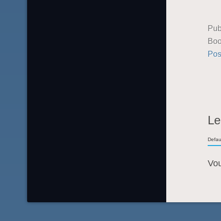
Pub
Boo
Pos
Le
Defau
Vo