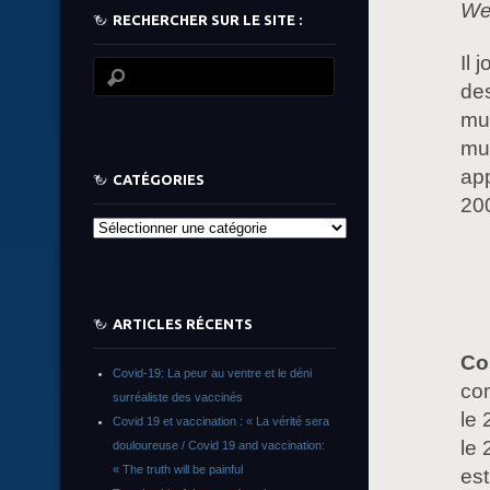
We
RECHERCHER SUR LE SITE :
Il 
des
mus
mu
ap
CATÉGORIES
20
Catégories
ARTICLES RÉCENTS
Co
Covid-19: La peur au ventre et le déni
com
surréaliste des vaccinés
le
Covid 19 et vaccination : « La vérité sera
le
douloureuse / Covid 19 and vaccination:
« The truth will be painful
es