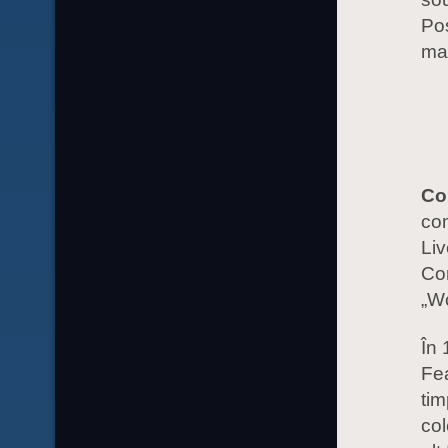
Pos
ma
Co
com
Liv
Cor
„Wo
În 
Fea
tim
col