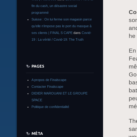
fin du cash, un désastre social
Co
programmé
son
Suisse : On lui ferme son magasin parce
qu’elle n’impose pas le port du masque à
and
ses clients | FINAL S CAPE
dans
Covid-
he 
19 : La vérité / Covid-19: The Truth
En
Fe
mêm
PAGES
Go
A propos de Finalscape
ba
Contacter Finalscape
bat
DIDIER MAROUANI ET LE GROUPE
peu
SPACE
mém
Politique de confidentialité
The
sam
MÉTA
wor