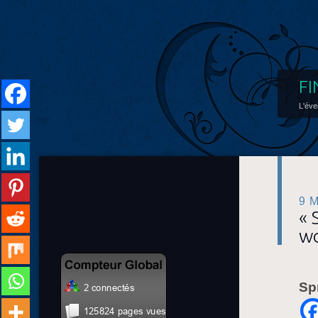
FI
L'éve
9 
« 
wo
Sp