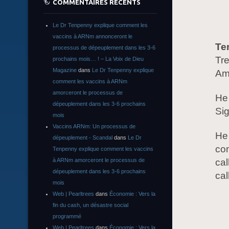
COMMENTAIRES RÉCENTS
Le Dr Tenpenny explique comment les
vaccins à ARNm annonceront le
Te
processus de dépeuplement dans les 3-6
Tre
prochains mois… ! – La Voix de Dieu
Magazine
dans
Le Dr Tenpenny explique
Ame
comment les vaccins à ARNm
amorceront le processus de
He 
dépeuplement dans les 3-6 prochains
Si
mois
Vaccins ARNm: Un processus de
He 
dépeuplement - Scandal
dans
Le Dr
co
Tenpenny explique comment les vaccins
cal
à ARNm amorceront le processus de
dépeuplement dans les 3-6 prochains
cal
mois
Web | Pearltrees
dans
Économie : Vers la
fin du cash, un désastre social
programmé
Web | Pearltrees
dans
Économie : Vers la