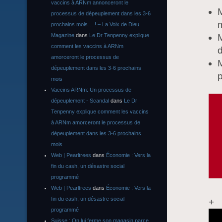
vaccins à ARNm annonceront le
M
processus de dépeuplement dans les 3-6
m
prochains mois… ! – La Voix de Dieu
Magazine
dans
Le Dr Tenpenny explique
M
comment les vaccins à ARNm
d
amorceront le processus de
M
dépeuplement dans les 3-6 prochains
mois
Vaccins ARNm: Un processus de
dépeuplement - Scandal
dans
Le Dr
Tenpenny explique comment les vaccins
à ARNm amorceront le processus de
dépeuplement dans les 3-6 prochains
mois
Web | Pearltrees
dans
Économie : Vers la
fin du cash, un désastre social
programmé
Web | Pearltrees
dans
Économie : Vers la
fin du cash, un désastre social
+
programmé
Suisse : On lui ferme son magasin parce