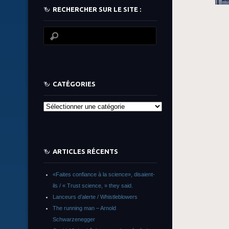
RECHERCHER SUR LE SITE :
CATÉGORIES
Catégories
ARTICLES RÉCENTS
«Faites confiance à la science», disaient-
ils / « Trust science, » they said.
Lanceurs d’alerte / Whistleblowers
The running man – Arnold
Schwarzenegger