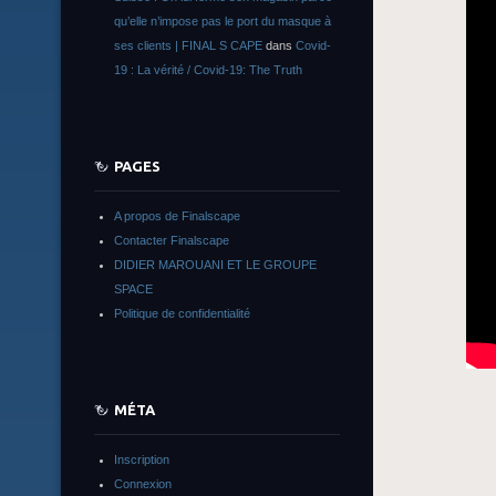
qu’elle n’impose pas le port du masque à
ses clients | FINAL S CAPE
dans
Covid-
19 : La vérité / Covid-19: The Truth
PAGES
A propos de Finalscape
Contacter Finalscape
DIDIER MAROUANI ET LE GROUPE
SPACE
Politique de confidentialité
MÉTA
Inscription
Connexion