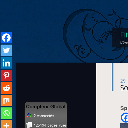
FI
L'éve
29
So
Sp