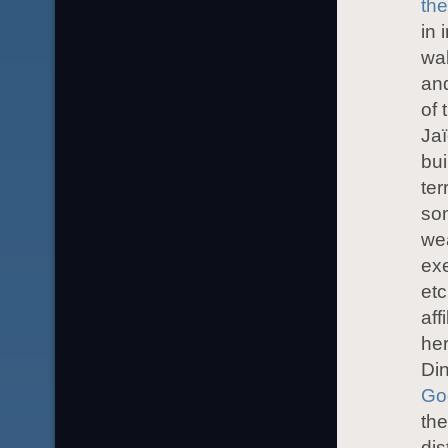
th
in 
wal
and
of 
Jaï
bui
ter
so
wea
exe
etc
aff
her
Din
Go
th
dis