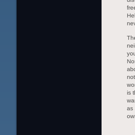
fre
He
ne
The
nei
you
Nos
abo
not
wor
is 
war
as 
ow