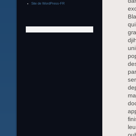
da
Site de WordPress-FR
ex
Bla
qui
gra
dji
uni
pop
des
par
se
dep
maj
doc
app
fin
leu
oub