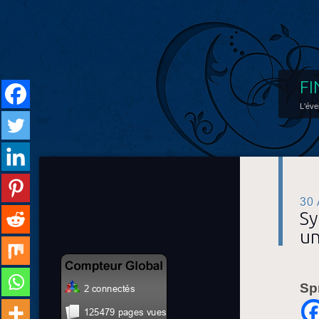
FI
L'éve
30
Sy
un
Sp