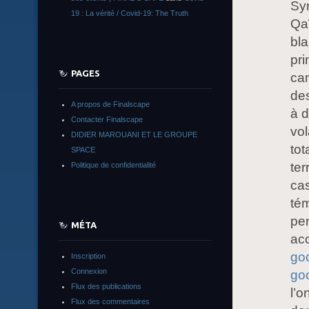
Syr
19 : La vérité / Covid-19: The Truth
Qa
bla
pri
PAGES
cam
des
A propos de Finalscape
à d
Contacter Finalscape
vol
DIDIER MAROUANI ET LE GROUPE
tot
SPACE
ter
Politique de confidentialité
ca
té
pe
MÉTA
acc
go
Inscription
Connexion
go
Flux des publications
l’o
Flux des commentaires