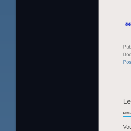
Pub
Boo
Pos
Le
Defau
Vo