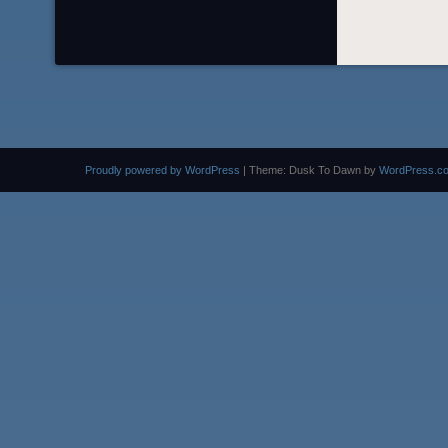
Proudly powered by WordPress
|
Theme: Dusk To Dawn by
WordPress.c