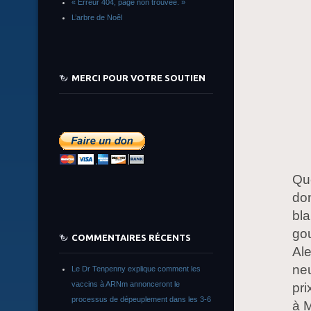
« Erreur 404, page non trouvée. »
L’arbre de Noêl
MERCI POUR VOTRE SOUTIEN
Que
don
bla
gou
COMMENTAIRES RÉCENTS
Ale
ne
Le Dr Tenpenny explique comment les
vaccins à ARNm annonceront le
pri
processus de dépeuplement dans les 3-6
à M