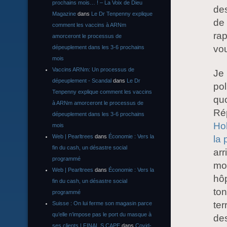
prochains mois… ! – La Voix de Dieu
des
Magazine
dans
Le Dr Tenpenny explique
de 
comment les vaccins à ARNm
rap
amorceront le processus de
vou
dépeuplement dans les 3-6 prochains
mois
Vaccins ARNm: Un processus de
Je 
dépeuplement - Scandal
dans
Le Dr
pol
Tenpenny explique comment les vaccins
quo
à ARNm amorceront le processus de
Ré
dépeuplement dans les 3-6 prochains
Hol
mois
Web | Pearltrees
dans
Économie : Vers la
la 
fin du cash, un désastre social
arr
programmé
mo
Web | Pearltrees
dans
Économie : Vers la
hôp
fin du cash, un désastre social
to
programmé
ter
Suisse : On lui ferme son magasin parce
qu’elle n’impose pas le port du masque à
des
ses clients | FINAL S CAPE
dans
Covid-