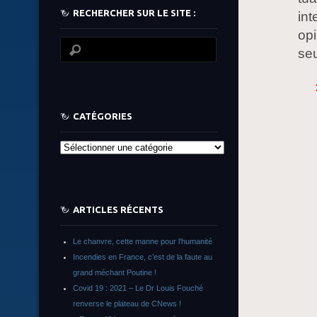
RECHERCHER SUR LE SITE :
int
opi
se
CATÉGORIES
Catégories
ARTICLES RÉCENTS
Le chanvre, cette manne pour l’humanité
Incendies en France, c’est de la faute au
grand méchant Poutine !
Covid 19 : 2021 – Le Dr Louis Fouché
renverse le plateau de CNews !