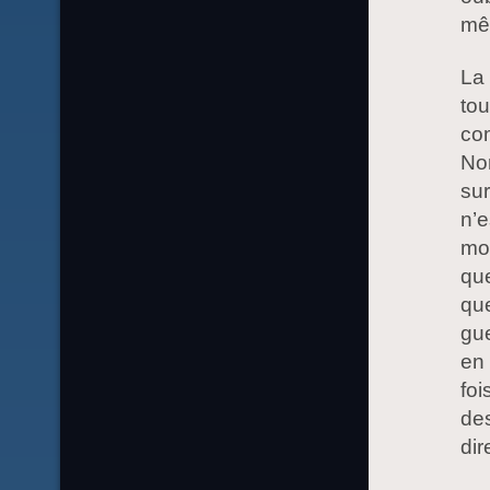
mêm
La 
tou
com
Nor
sur
n’e
mot
que
qu
gue
en 
foi
des
dir