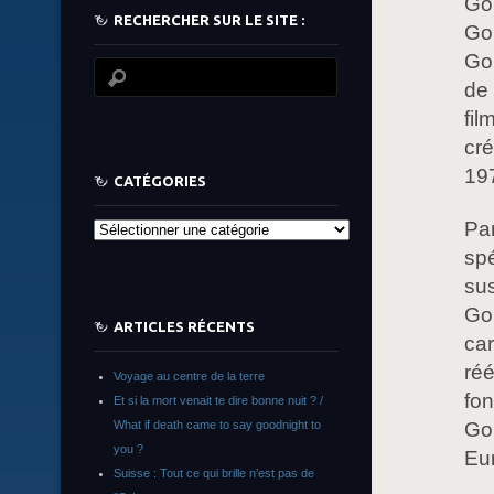
Gob
RECHERCHER SUR LE SITE :
Gob
Gob
de 
fil
cré
197
CATÉGORIES
Par
Catégories
spé
sus
Gob
ARTICLES RÉCENTS
car
réé
Voyage au centre de la terre
fon
Et si la mort venait te dire bonne nuit ? /
Gob
What if death came to say goodnight to
you ?
Eu
Suisse : Tout ce qui brille n’est pas de