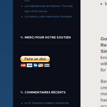
l’Or!
Les balbutiements de l’Internet / The early
days of the Internet
Le chanvre, cette manne pour l’humanité
MERCI POUR VOTRE SOUTIEN
Go
Re
Si
kno
wit
for
Bec
cre
COMMENTAIRES RÉCENTS
mov
had
Le Dr Tenpenny explique comment les
sco