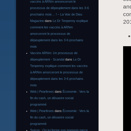
vaccins à ARNm annonceront le
and
processus de dépeuplement dans les 3-6
con
prochains mois… ! – La Voix de Dieu
20
Magazine
dans
Le Dr Tenpenny explique
comment les vaccins à ARNm
amorceront le processus de
dépeuplement dans les 3-6 prochains
mois
Vaccins ARNm: Un processus de
dépeuplement - Scandal
dans
Le Dr
Tenpenny explique comment les vaccins
à ARNm amorceront le processus de
dépeuplement dans les 3-6 prochains
mois
Web | Pearltrees
dans
Économie : Vers la
fin du cash, un désastre social
programmé
Web | Pearltrees
dans
Économie : Vers la
fin du cash, un désastre social
programmé
Suisse : On lui ferme son magasin parce