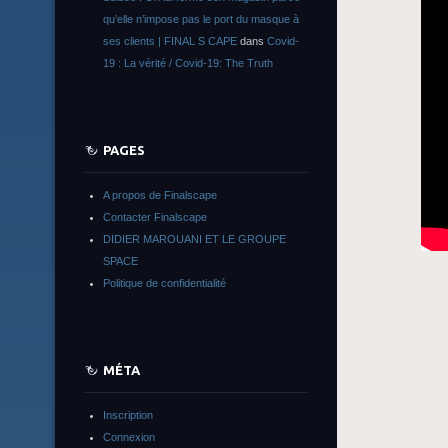
qu’elle n’impose pas le port du masque à
ses clients | FINAL S CAPE
dans
Covid-
19 : La vérité / Covid-19: The Truth
PAGES
A propos de Finalscape
Contacter Finalscape
DIDIER MAROUANI ET LE GROUPE
SPACE
Politique de confidentialité
MÉTA
Inscription
Connexion