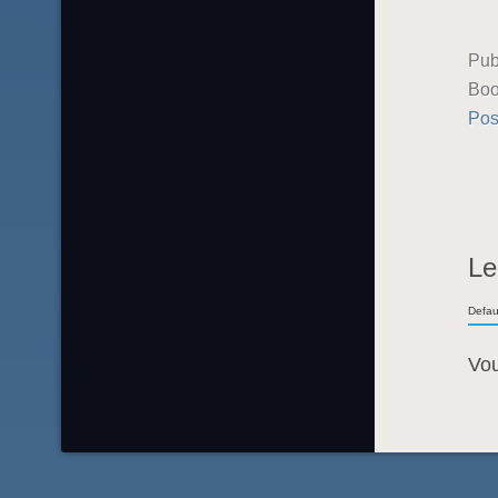
Pub
Boo
Pos
Le
Defau
Vo