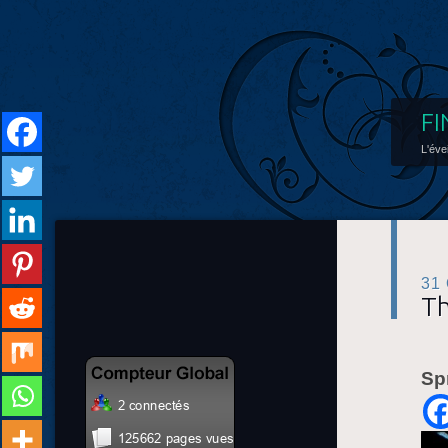
FI
L'éve
31
Th
Sp