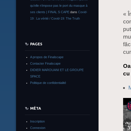
qu’elle n’impose pas le port du masque à
ses clients | FINAL S CAPE
dans
Covid-
« 
19 : La vérité / Covid-19: The Truth
co
put
mul
făc
PAGES
cum
A propos de Finalscape
Contacter Finalscape
Oa
DIDIER MAROUANI ET LE GROUPE
cu 
SPACE
Politique de confidentialité
M
MÉTA
Inscription
Connexion