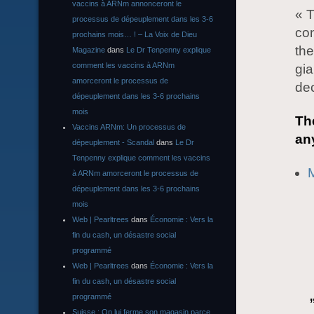
vaccins à ARNm annonceront le
« 
processus de dépeuplement dans les 3-6
con
prochains mois… ! – La Voix de Dieu
the
Magazine
dans
Le Dr Tenpenny explique
comment les vaccins à ARNm
gia
amorceront le processus de
dec
dépeuplement dans les 3-6 prochains
mois
Th
Vaccins ARNm: Un processus de
an
dépeuplement - Scandal
dans
Le Dr
Tenpenny explique comment les vaccins
à ARNm amorceront le processus de
dépeuplement dans les 3-6 prochains
mois
Web | Pearltrees
dans
Économie : Vers la
fin du cash, un désastre social
programmé
Web | Pearltrees
dans
Économie : Vers la
fin du cash, un désastre social
programmé
Suisse : On lui ferme son magasin parce