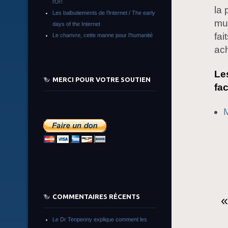
l’Or!
la 
Les balbutiements de l’Internet / The early
mul
days of the Internet
fai
Le chanvre, cette manne pour l’humanité
ach
Les
MERCI POUR VOTRE SOUTIEN
fa
«
COMMENTAIRES RÉCENTS
Le Dr Tenpenny explique comment les