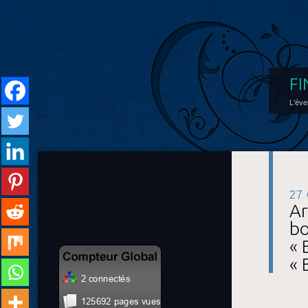
FI
L'éve
27
Ar
bo
« 
« 