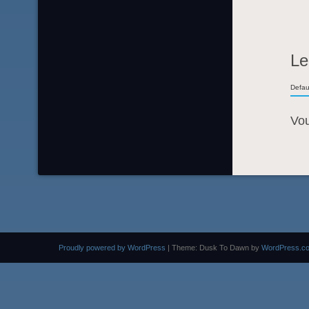
Le
Defau
Vo
Proudly powered by WordPress
|
Theme: Dusk To Dawn by
WordPress.c