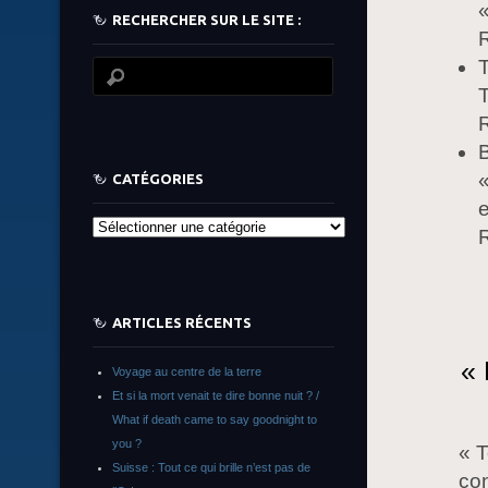
«
RECHERCHER SUR LE SITE :
R
T
T
R
B
«
CATÉGORIES
Catégories
R
ARTICLES RÉCENTS
« 
Voyage au centre de la terre
Et si la mort venait te dire bonne nuit ? /
What if death came to say goodnight to
you ?
« 
Suisse : Tout ce qui brille n’est pas de
co