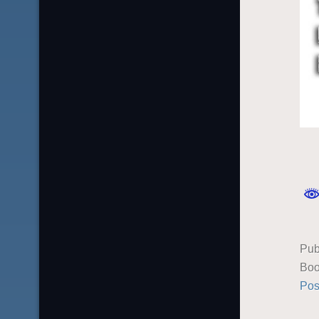
Pub
Boo
Pos