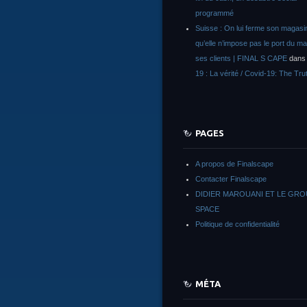
programmé
Suisse : On lui ferme son magasi
qu’elle n’impose pas le port du m
ses clients | FINAL S CAPE
dan
19 : La vérité / Covid-19: The Tru
PAGES
A propos de Finalscape
Contacter Finalscape
DIDIER MAROUANI ET LE GR
SPACE
Politique de confidentialité
MÉTA