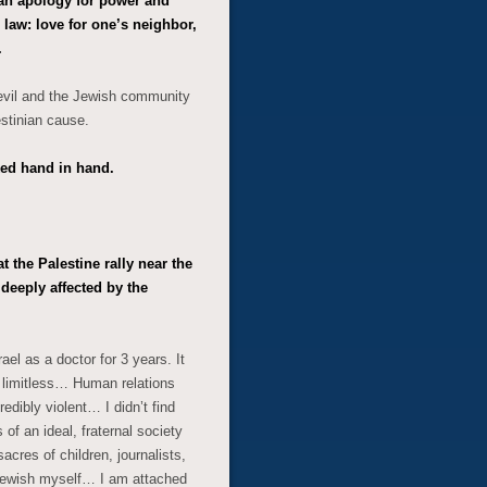
s an apology for power and
law: love for one’s neighbor,
.
 evil and the Jewish community
stinian cause.
ed hand in hand.
 the Palestine rally near the
 deeply affected by the
rael as a doctor for 3 years. It
 limitless… Human relations
edibly violent… I didn’t find
 of an ideal, fraternal society
cres of children, journalists,
 Jewish myself… I am attached