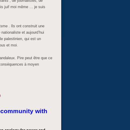
ants , de journalistes, de
uis juif moi même … je suis
sme . Ils ont construit une
 nationaliste et aujourd’hui
le palestinien, qui est un
ous et moi.
candaleux. Pire peut être que ce
es conséquences à moyen
 community with