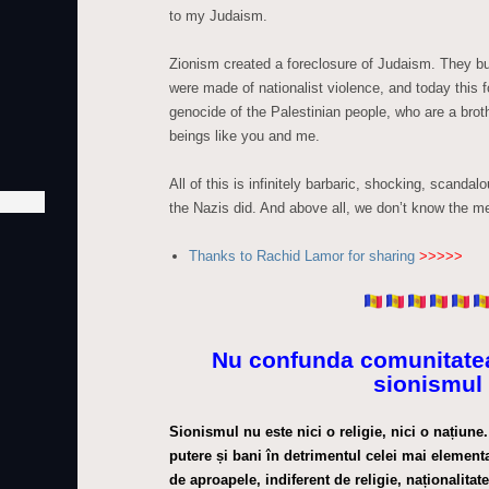
to my Judaism.
Zionism created a foreclosure of Judaism. They b
were made of nationalist violence, and today this fo
genocide of the Palestinian people, who are a bro
beings like you and me.
All of this is infinitely barbaric, shocking, scand
the Nazis did. And above all, we don’t know the 
Thanks to Rachid Lamor for sharing
>>>>>
Nu confunda comunitatea
sionismul
Sionismul nu este nici o religie, nici o națiune
putere și bani în detrimentul celei mai element
de aproapele, indiferent de religie, naționalitate