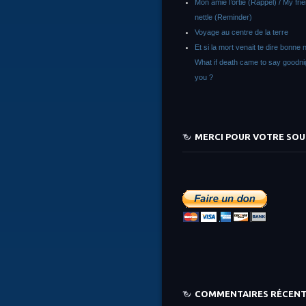
Mon amie l’ortie (Rappel) / My fri
nettle (Reminder)
Voyage au centre de la terre
Et si la mort venait te dire bonne n
What if death came to say goodni
you ?
MERCI POUR VOTRE SOU
COMMENTAIRES RÉCEN