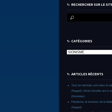
RECHERCHER SUR LE SITE
CATÉGORIES
Catégories
ARTICLES RÉCENTS
Tous les bienfaits sont dans la na
(Rappel) / All the benefits are in n
(Reminder)
Paludisme, le business de la Malar
(Rappel)