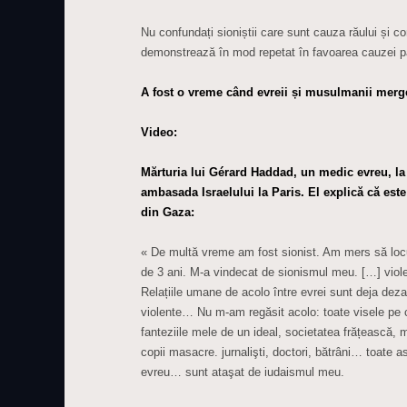
Nu confundați sioniștii care sunt cauza răului și 
demonstrează în mod repetat în favoarea cauzei pa
A fost o vreme când evreii și musulmanii mer
Video:
Mărturia lui Gérard Haddad, un medic evreu, la
ambasada Israelului la Paris. El explică că est
din Gaza:
« De multă vreme am fost sionist. Am mers să locu
de 3 ani. M-a vindecat de sionismul meu. […] viol
Relațiile umane de acolo între evrei sunt deja deza
violente… Nu m-am regăsit acolo: toate visele pe 
fanteziile mele de un ideal, societatea frățească, 
copii masacre. jurnalişti, doctori, bătrâni… toate
evreu… sunt ataşat de iudaismul meu.