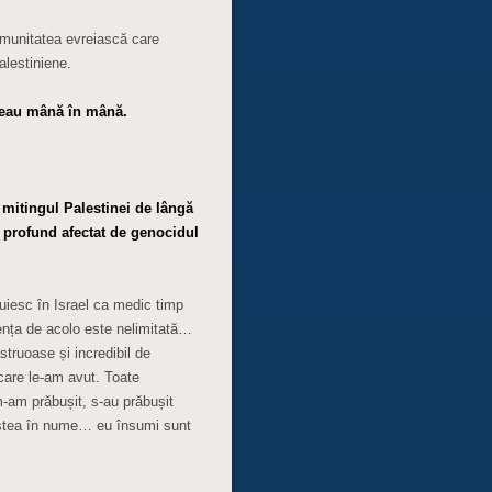
comunitatea evreiască care
lestiniene.
geau mână în mână.
 mitingul Palestinei de lângă
e profund afectat de genocidul
iesc în Israel ca medic timp
ența de acolo este nelimitată…
struoase și incredibil de
care le-am avut. Toate
m-am prăbușit, s-au prăbușit
 astea în nume… eu însumi sunt