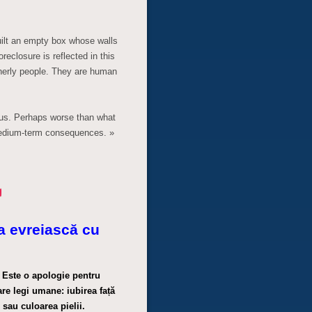
uilt an empty box whose walls
reclosure is reflected in this
therly people. They are human
alous. Perhaps worse than what
medium-term consequences. »
 evreiască cu
. Este o apologie pentru
are legi umane: iubirea față
 sau culoarea pielii.