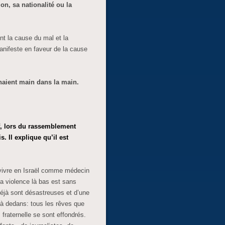
on, sa nationalité ou la
nt la cause du mal et la
anifeste en faveur de la cause
haient main dans la main.
, lors du rassemblement
. Il explique qu’il est
i vivre en Israël comme médecin
a violence là bas est sans
déjà sont désastreuses et d’une
là dedans: tous les rêves que
fraternelle se sont effondrés.