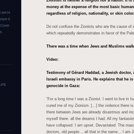
Zionism is neither a religion nor a nation. It i
money at the expense of the most basic human 
n parce
regardless of religion, nationality, or skin color
asque à
s
Covid-
Do not confuse the Zionists who are the cause of
th
which repeatedly demonstrates in favor of the Pale
There was a time when Jews and Muslims walk
Video:
Testimony of Gérard Haddad, a Jewish doctor, at
Israeli embassy in Paris. He explains that he is
OUPE
genocide in Gaza:
“For a long time I was a Zionist. I went to live in Is
cured me of my Zionism. […] the violence there is
there between Jews are already disastrous and incr
myself there: all the dreams I had. All my fantasies
have collapsed. I am upset. Devastated. The massa
doctors, old people… all that in the name… I am