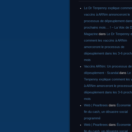
Le Dr Tenpenny explique commen
vaccins à ARNm annonceront le
processus de dépeuplement dans
prochains mois… ! – La Voix de D
Magazine
dans
Le Dr Tenpenny e
comment les vaccins à ARNm
amorceront le processus de
dépeuplement dans les 3-6 proch
mois
Vaccins ARNm: Un processus de
dépeuplement - Scandal
dans
Le
Tenpenny explique comment les 
à ARNm amorceront le processu
dépeuplement dans les 3-6 proch
mois
Web | Pearltrees
dans
Économie :
fin du cash, un désastre social
programmé
Web | Pearltrees
dans
Économie :
fin du cash, un désastre social