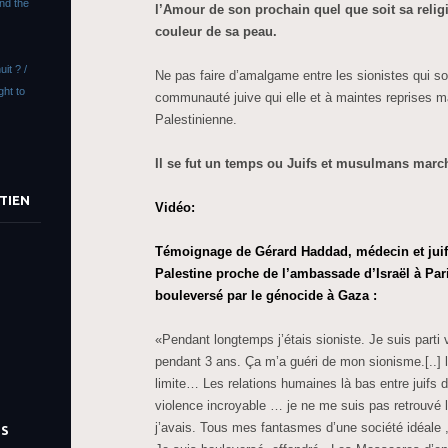
end the
l’Amour de son prochain quel que soit sa religi
couleur de sa peau.
uit ? /
Ne pas faire d’amalgame entre les sionistes qui so
ght to
communauté juive qui elle et à maintes reprises m
Palestinienne.
Il se fut un temps ou Juifs et musulmans marc
TIEN
Vidéo:
Témoignage de Gérard Haddad, médecin et juif
Palestine proche de l’ambassade d’Israël à Paris
bouleversé par le génocide à Gaza :
«Pendant longtemps j’étais sioniste. Je suis part
pendant 3 ans. Ça m’a guéri de mon sionisme.[..] l
limite… Les relations humaines là bas entre juifs 
violence incroyable … je ne me suis pas retrouvé 
j’avais. Tous mes fantasmes d’une société idéale , 
TS