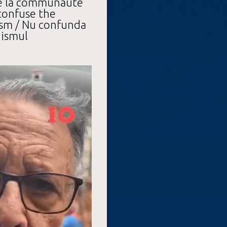
re la communauté
 confuse the
sm / Nu confunda
nismul