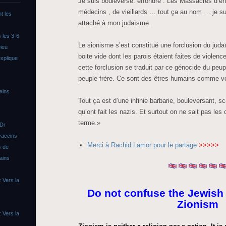
Je suis bouleversé. effondré . Les Massacres d’enf
médecins , de vieillards … tout ça au nom … je s
t les
attaché à mon judaïsme.
 les 3-6
Le sionisme s’est constitué une forclusion du judaï
ieu
boite vide dont les parois étaient faites de violence
xplique
cette forclusion se traduit par ce génocide du peup
peuple frère. Ce sont des êtres humains comme v
ains
Tout ça est d’une infinie barbarie, bouleversant, s
qu’ont fait les nazis. Et surtout on ne sait pas l
terme.»
 Dr
vaccins
Merci à Rachid Lamor pour le partage
>>>>>
s de
ains
 Vers la
Do not confuse the Jewish
Zionism
 Vers la