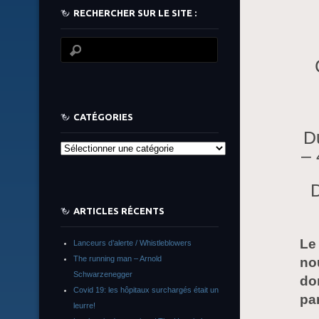
RECHERCHER SUR LE SITE :
CATÉGORIES
D
Catégories
– 
D
ARTICLES RÉCENTS
Le
Lanceurs d’alerte / Whistleblowers
The running man – Arnold
nou
Schwarzenegger
do
Covid 19: les hôpitaux surchargés était un
par
leurre!