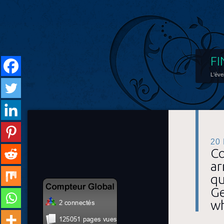
FI
L'éve
20
Co
ar
qu
Ge
wh