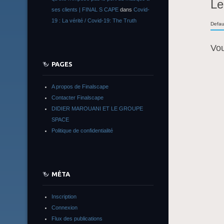
Le
ses clients | FINAL S CAPE
dans
Covid-
19 : La vérité / Covid-19: The Truth
Defau
Vo
PAGES
A propos de Finalscape
Contacter Finalscape
DIDIER MAROUANI ET LE GROUPE
SPACE
Politique de confidentialité
MÉTA
Inscription
Connexion
Flux des publications