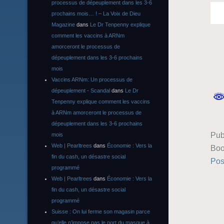
processus de dépeuplement dans les 3-6
prochains mois… ! – La Voix de Dieu
Magazine
dans
Le Dr Tenpenny explique
comment les vaccins à ARNm
amorceront le processus de
dépeuplement dans les 3-6 prochains
mois
Vaccins ARNm: Un processus de
dépeuplement - Scandal
dans
Le Dr
Tenpenny explique comment les vaccins
à ARNm amorceront le processus de
dépeuplement dans les 3-6 prochains
Pub
mois
Web | Pearltrees
dans
Économie : Vers la
Boo
fin du cash, un désastre social
Pos
programmé
Web | Pearltrees
dans
Économie : Vers la
fin du cash, un désastre social
programmé
Suisse : On lui ferme son magasin parce
qu’elle n’impose pas le port du masque à