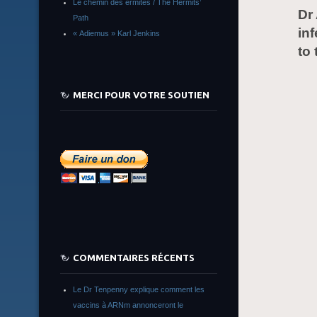
Le chemin des ermites / The Hermits’
Dr
Path
in
« Adiemus » Karl Jenkins
to
MERCI POUR VOTRE SOUTIEN
COMMENTAIRES RÉCENTS
Le Dr Tenpenny explique comment les
vaccins à ARNm annonceront le