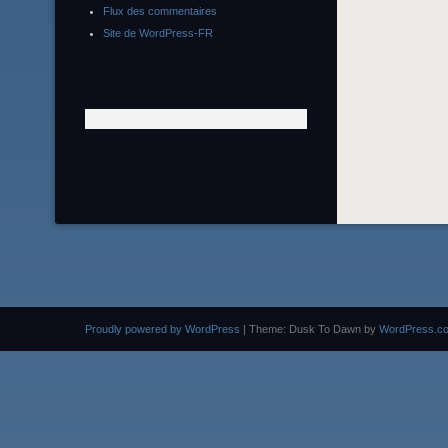
Flux des commentaires
Site de WordPress-FR
Proudly powered by WordPress
|
Theme: Dusk To Dawn by
WordPress.c