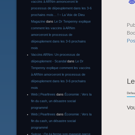
vaccins à ARNm annonceront le
processus de dépeuplement dans les 3-6
prochains mois… ! – La Voix de Dieu
Magazine
dans
Le Dr Tenpenny explique
Pub
comment les vaccins à ARNm
Boo
amorceront le processus de
Pos
dépeuplement dans les 3-6 prochains
mois
Vaccins ARNm: Un processus de
dépeuplement - Scandal
dans
Le Dr
Tenpenny explique comment les vaccins
à ARNm amorceront le processus de
Le
dépeuplement dans les 3-6 prochains
mois
Defau
Web | Pearltrees
dans
Économie : Vers la
fin du cash, un désastre social
Vo
programmé
Web | Pearltrees
dans
Économie : Vers la
fin du cash, un désastre social
programmé
Suisse : On lui ferme son magasin parce