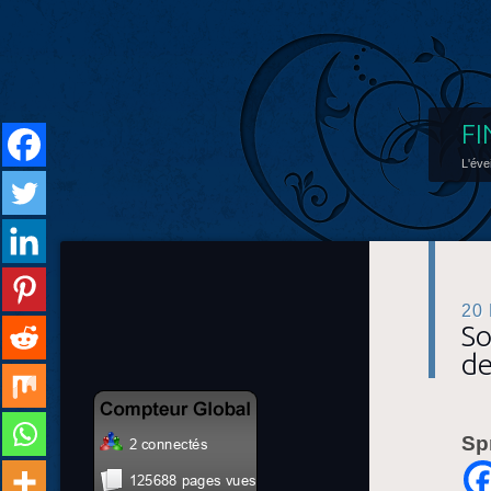
FI
L'éve
20
So
de
Sp