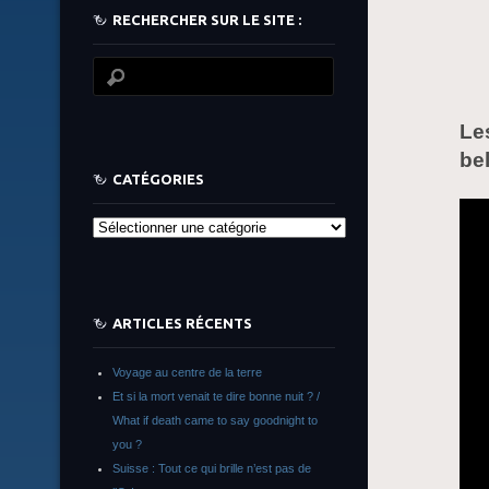
RECHERCHER SUR LE SITE :
Le
bel
CATÉGORIES
Catégories
ARTICLES RÉCENTS
Voyage au centre de la terre
Et si la mort venait te dire bonne nuit ? /
What if death came to say goodnight to
you ?
Suisse : Tout ce qui brille n’est pas de