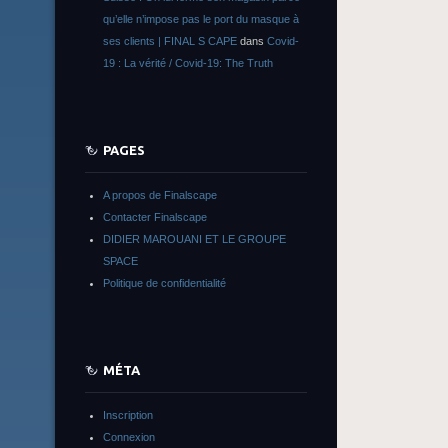
qu’elle n’impose pas le port du masque à
ses clients | FINAL S CAPE
dans
Covid-
19 : La vérité / Covid-19: The Truth
PAGES
A propos de Finalscape
Contacter Finalscape
DIDIER MAROUANI ET LE GROUPE
SPACE
Politique de confidentialité
MÉTA
Inscription
Connexion