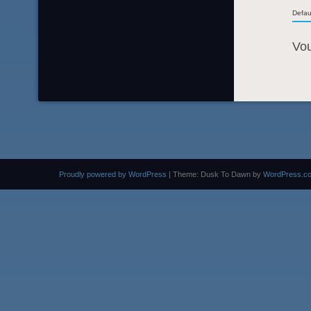
Defau
Vo
Proudly powered by WordPress
|
Theme: Dusk To Dawn by
WordPress.c