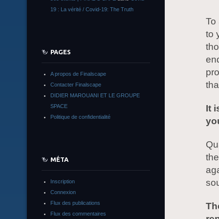
19 : La vérité / Covid-19: The Truth
To 
to 
tho
PAGES
end
pro
A propos de Finalscape
th
Contacter Finalscape
DIDIER MAROUANI ET LE GROUPE
It 
SPACE
Politique de confidentialité
yo
Qua
the
MÉTA
aga
sou
Inscription
Connexion
Flux des publications
Th
Flux des commentaires
re