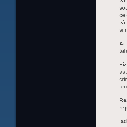
vac
soc
cel
vân
sim
Acu
ta
Fiz
asp
cri
um
Re
rep
Iad