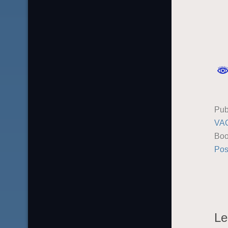
Pub
VA
Boo
Pos
Le