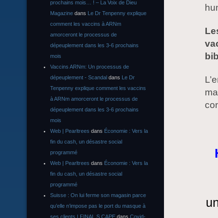
prochains mois… ! – La Voix de Dieu
hum
Magazine
dans
Le Dr Tenpenny explique
comment les vaccins à ARNm
Le
amorceront le processus de
va
dépeuplement dans les 3-6 prochains
bib
mois
Vaccins ARNm: Un processus de
L’e
dépeuplement - Scandal
dans
Le Dr
Tenpenny explique comment les vaccins
mai
à ARNm amorceront le processus de
con
dépeuplement dans les 3-6 prochains
mois
Web | Pearltrees
dans
Économie : Vers la
fin du cash, un désastre social
programmé
Web | Pearltrees
dans
Économie : Vers la
fin du cash, un désastre social
programmé
Suisse : On lui ferme son magasin parce
un
qu’elle n’impose pas le port du masque à
ses clients | FINAL S CAPE
dans
Covid-