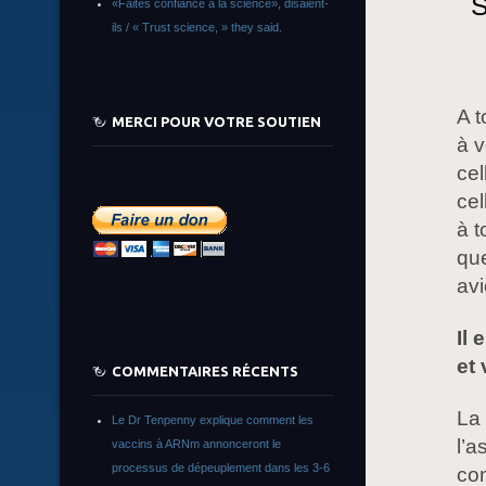
S
«Faites confiance à la science», disaient-
ils / « Trust science, » they said.
A t
MERCI POUR VOTRE SOUTIEN
à v
cel
cel
à t
que
avi
Il 
et
COMMENTAIRES RÉCENTS
La 
Le Dr Tenpenny explique comment les
l’a
vaccins à ARNm annonceront le
processus de dépeuplement dans les 3-6
con