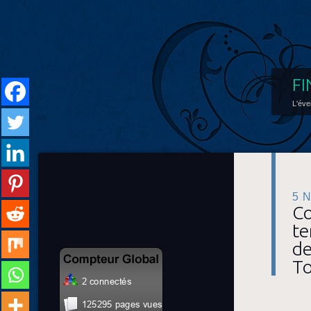
FI
L'éve
5 
Co
te
de
To