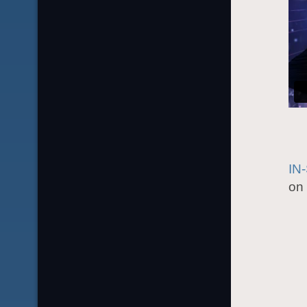
IN
on