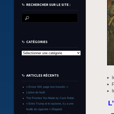
RECHERCHER SUR LE SITE :
CATÉGORIES
Catégories
ARTICLES RÉCENTS
I
P
« Erreur 404, page non trouvée. »
L’arbre de Noêl
The Promise You Made by Cock Robin
L
« Entre Trump et le nazisme, il y a une
feuille de cigarette » (Rappel)