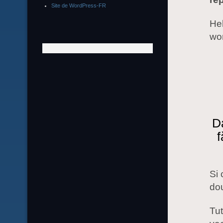
Site de WordPress-FR
Hel
wor
D
f
Si 
dou
Tut