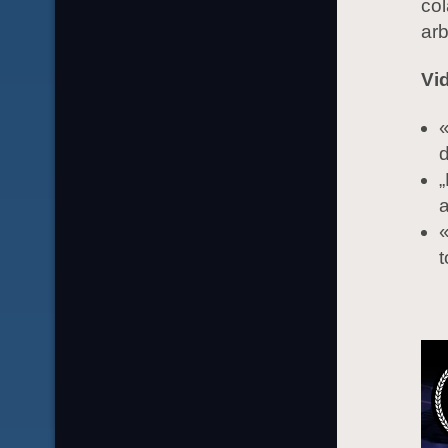
col
arb
Vi
d
„
a
«
t