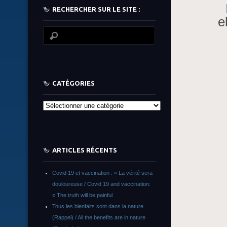
RECHERCHER SUR LE SITE :
e
CATÉGORIES
Catégories
ARTICLES RÉCENTS
Covid 19 et vaccination : « La vérité sera
douloureuse / Covid 19 and vaccination:
« The truth will be painful
Tous les bienfaits sont dans la nature
(Rappel) / All the benefits are in nature