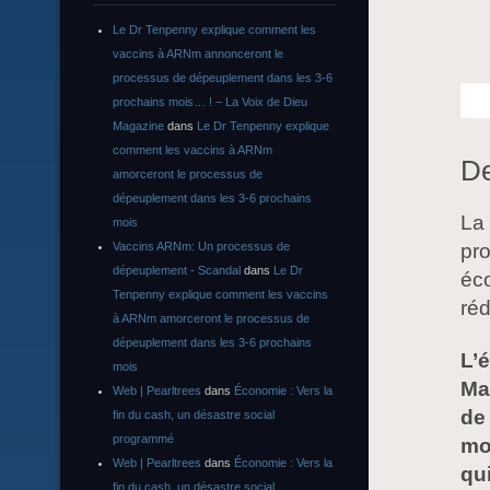
Le Dr Tenpenny explique comment les
vaccins à ARNm annonceront le
processus de dépeuplement dans les 3-6
prochains mois… ! – La Voix de Dieu
Magazine
dans
Le Dr Tenpenny explique
comment les vaccins à ARNm
De
amorceront le processus de
dépeuplement dans les 3-6 prochains
La
mois
Vaccins ARNm: Un processus de
pro
dépeuplement - Scandal
dans
Le Dr
éco
Tenpenny explique comment les vaccins
réd
à ARNm amorceront le processus de
dépeuplement dans les 3-6 prochains
L’
mois
Ma
Web | Pearltrees
dans
Économie : Vers la
de
fin du cash, un désastre social
programmé
mo
Web | Pearltrees
dans
Économie : Vers la
qu
fin du cash, un désastre social