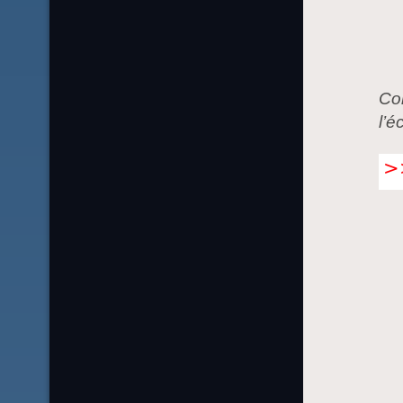
Co
l’é