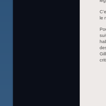
lé
C’e
le 
Pou
su
hab
des
Gil
cri