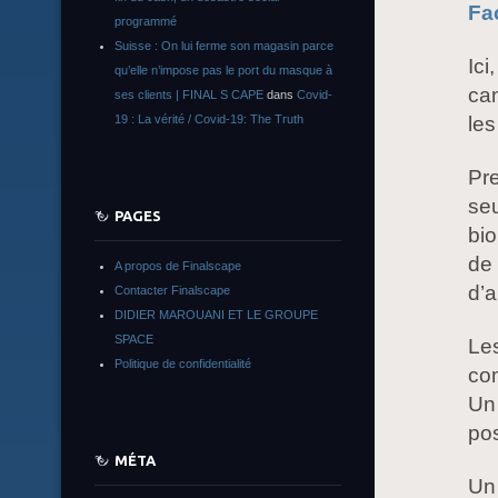
Fa
programmé
Suisse : On lui ferme son magasin parce
Ici
qu’elle n’impose pas le port du masque à
can
ses clients | FINAL S CAPE
dans
Covid-
19 : La vérité / Covid-19: The Truth
les
Pre
seu
PAGES
bio
de 
A propos de Finalscape
d’a
Contacter Finalscape
DIDIER MAROUANI ET LE GROUPE
SPACE
Les
Politique de confidentialité
co
Un 
pos
MÉTA
Un 