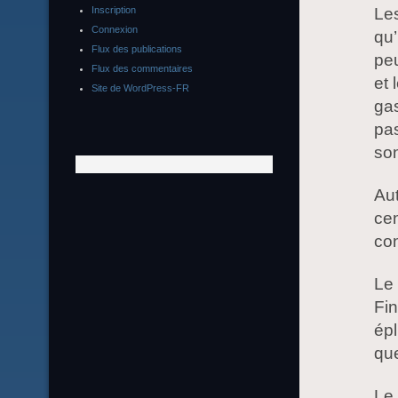
Inscription
Les
Connexion
qu’
Flux des publications
peu
Flux des commentaires
et 
Site de WordPress-FR
gas
pa
son
Au
cen
co
Le 
Fin
épl
que
Le 