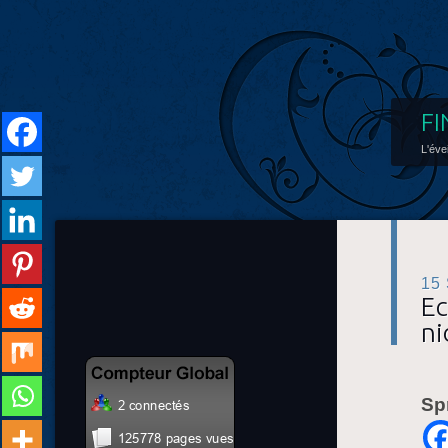
FI
L'éve
15
Ec
ni
Sp