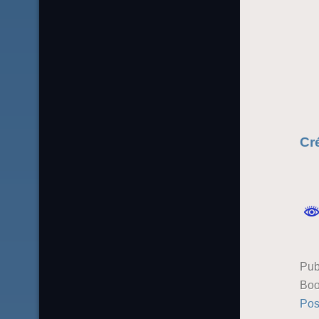
Cré
Pub
Boo
Pos