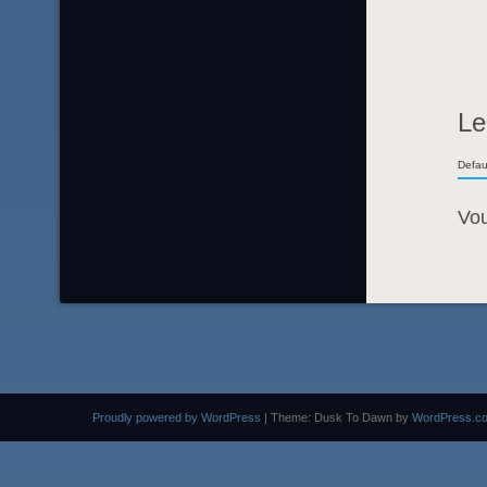
Le
Defau
Vo
Proudly powered by WordPress
|
Theme: Dusk To Dawn by
WordPress.c