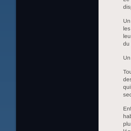
dis
Un 
le
leu
du 
Un 
Tou
des
qui
sec
Enf
hab
plu