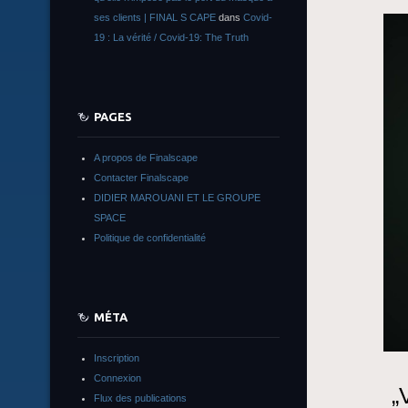
ses clients | FINAL S CAPE
dans
Covid-
19 : La vérité / Covid-19: The Truth
PAGES
A propos de Finalscape
Contacter Finalscape
DIDIER MAROUANI ET LE GROUPE
SPACE
Politique de confidentialité
MÉTA
Inscription
Connexion
„
Flux des publications