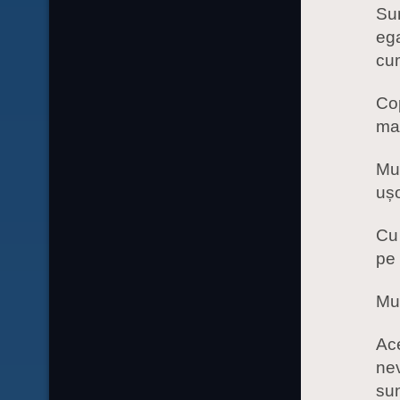
Sun
ega
cum
Cop
mai
Mul
ușo
Cu 
pe
Mul
Ace
ne
sun