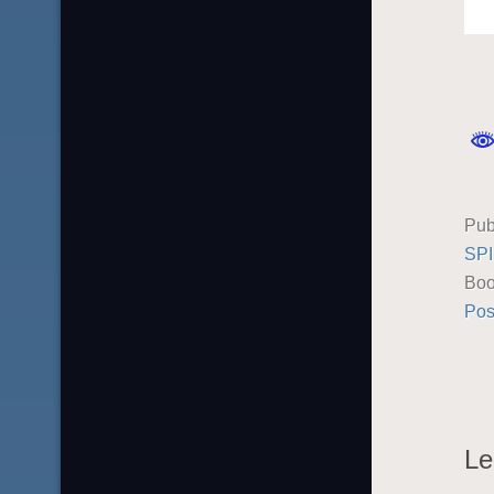
Pub
SP
Boo
Pos
Le