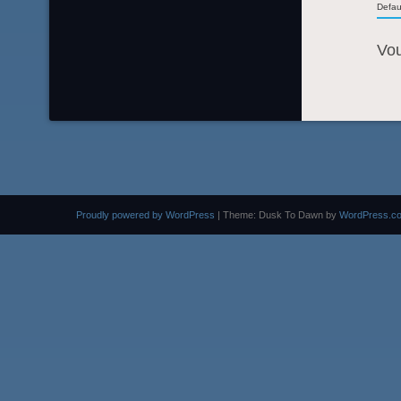
Defau
Vo
Proudly powered by WordPress
|
Theme: Dusk To Dawn by
WordPress.c