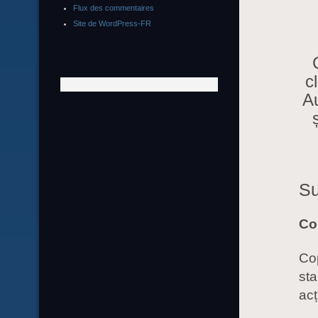
Flux des commentaires
Site de WordPress-FR
c
Au
Su
Cop
Cop
sta
acț