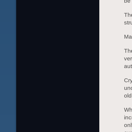
be
The
str
Man
The
ve
aut
Cry
unc
old
Wha
inc
onl