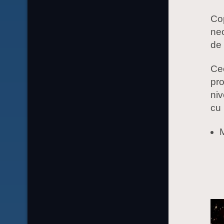
Cop
neo
de
Cee
pro
niv
cu 
M