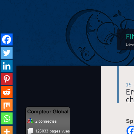
FI
L'éve
15
En
ch
Sp