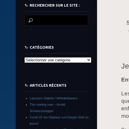
RECHERCHER SUR LE SITE :
CATÉGORIES
Catégories
Je
Enf
ARTICLES RÉCENTS
Les
Lanceurs d’alerte / Whistleblowers
que
The running man – Arnold
enf
Schwarzenegger
mo
Covid 19: les hôpitaux surchargés était un
leurre!