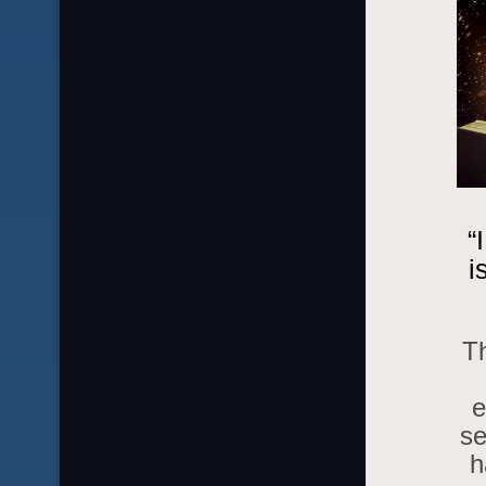
“
i
Th
e
se
h