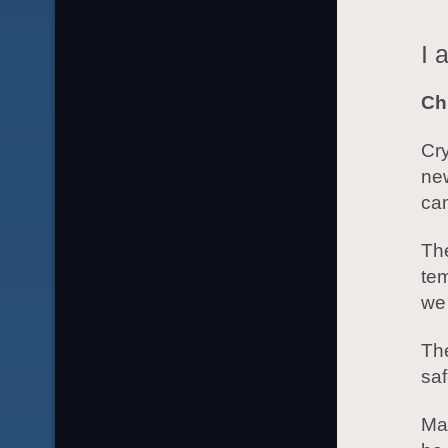
I 
Chi
Cry
new
cam
The
te
we 
The
saf
Man