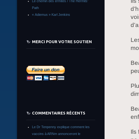
Ils
Le chemin des ermites / The Hermits’
d’h
Path
« Adiemus » Karl Jenkins
vo
d’a
Les
MERCI POUR VOTRE SOUTIEN
mon
Bea
peu
Plu
di
Be
COMMENTAIRES RÉCENTS
enf
Le Dr Tenpenny explique comment les
Ils
vaccins à ARNm annonceront le