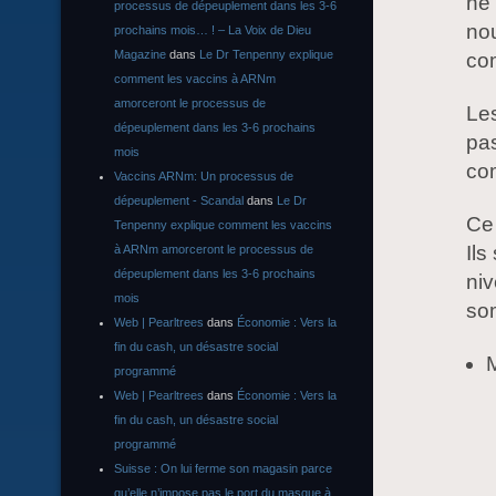
ne
processus de dépeuplement dans les 3-6
nou
prochains mois… ! – La Voix de Dieu
Magazine
dans
Le Dr Tenpenny explique
co
comment les vaccins à ARNm
amorceront le processus de
Les
dépeuplement dans les 3-6 prochains
pas
mois
co
Vaccins ARNm: Un processus de
dépeuplement - Scandal
dans
Le Dr
Ce 
Tenpenny explique comment les vaccins
Ils
à ARNm amorceront le processus de
dépeuplement dans les 3-6 prochains
niv
mois
so
Web | Pearltrees
dans
Économie : Vers la
fin du cash, un désastre social
programmé
Web | Pearltrees
dans
Économie : Vers la
fin du cash, un désastre social
programmé
Suisse : On lui ferme son magasin parce
qu’elle n’impose pas le port du masque à