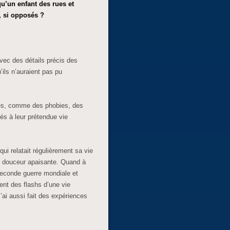
qu’un enfant des rues et
s, si opposés ?
vec des détails précis des
ils n’auraient pas pu
es, comme des phobies, des
és à leur prétendue vie
ui relatait régulièrement sa vie
e douceur apaisante. Quand à
 seconde guerre mondiale et
ment des flashs d’une vie
ai aussi fait des expériences