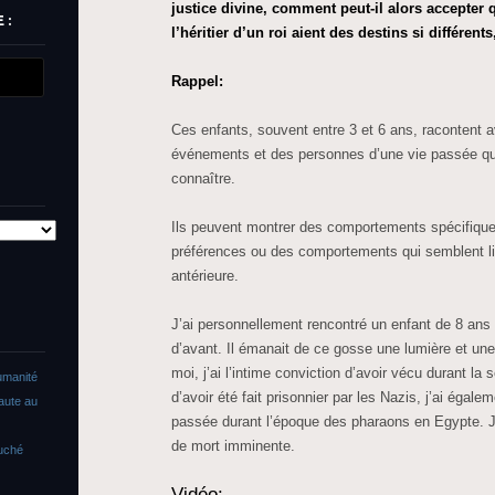
justice divine, comment peut-il alors accepter 
 :
l’héritier d’un roi aient des destins si différent
Rappel:
Ces enfants, souvent entre 3 et 6 ans, racontent a
événements et des personnes d’une vie passée qu’
connaître.
Ils peuvent montrer des comportements spécifiqu
préférences ou des comportements qui semblent li
antérieure.
J’ai personnellement rencontré un enfant de 8 ans q
d’avant. Il émanait de ce gosse une lumière et un
moi, j’ai l’intime conviction d’avoir vécu durant la
umanité
d’avoir été fait prisonnier par les Nazis, j’ai égale
faute au
passée durant l’époque des pharaons en Egypte. J’
de mort imminente.
ouché
Vidéo: