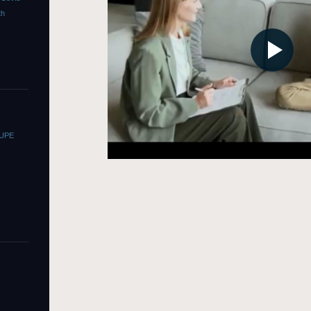
th
OUPE