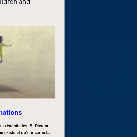
hildren and
rnations
existentielles. Si Dieu ou
 existe et qu’il incarne la