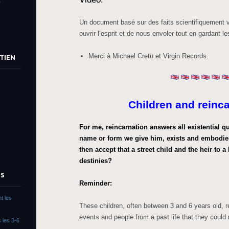
»
Un document basé sur des faits scientifiquement v
ouvrir l’esprit et de nous envoler tout en gardant le
Merci à Michael Cretu et Virgin Records.
TIEN
Children and reinc
For me, reincarnation answers all existential q
name or form we give him, exists and embodies
then accept that a street child and the heir to a
destinies?
TS
Reminder:
t les
These children, often between 3 and 6 years old, re
events and people from a past life that they could
 les 3-6