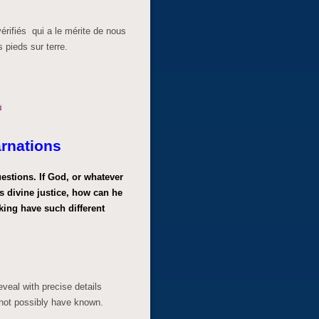
érifiés qui a le mérite de nous
s pieds sur terre.
arnations
uestions. If God, or whatever
 divine justice, how can he
 king have such different
veal with precise details
 not possibly have known.