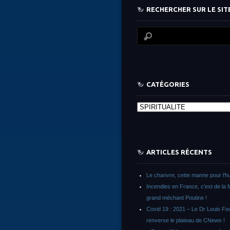
RECHERCHER SUR LE SITE
CATÉGORIES
Catégories
ARTICLES RÉCENTS
Le chanvre, cette manne pour l’h
Incendies en France, c’est de la 
grand méchant Poutine !
Covid 19 : 2021 – Le Dr Louis F
renverse le plateau de CNews !