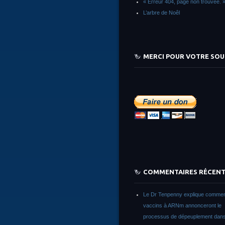
« Erreur 404, page non trouvée. 
L’arbre de Noêl
MERCI POUR VOTRE SOU
COMMENTAIRES RÉCEN
Le Dr Tenpenny explique commen
vaccins à ARNm annonceront le
processus de dépeuplement dans