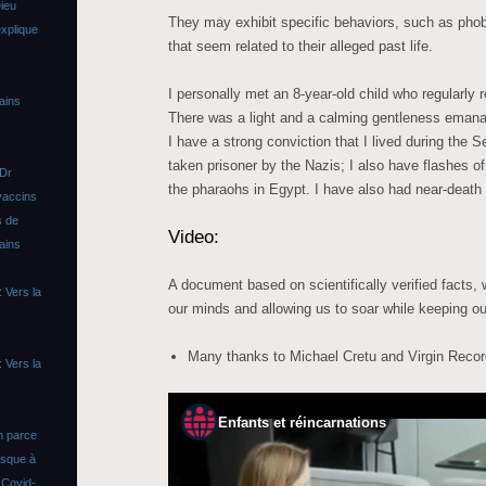
ieu
They may exhibit specific behaviors, such as phob
xplique
that seem related to their alleged past life.
I personally met an 8-year-old child who regularly r
ains
There was a light and a calming gentleness emanat
I have a strong conviction that I lived during th
taken prisoner by the Nazis; I also have flashes of 
 Dr
the pharaohs in Egypt. I have also had near-death
vaccins
s de
Video:
ains
A document based on scientifically verified facts,
 Vers la
our minds and allowing us to soar while keeping ou
Many thanks to Michael Cretu and Virgin Recor
 Vers la
n parce
asque à
s
Covid-