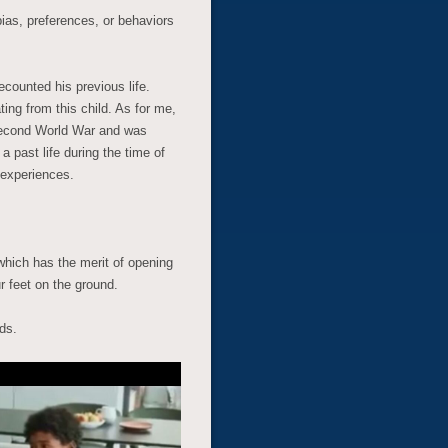
ias, preferences, or behaviors
ecounted his previous life.
ing from this child. As for me,
e Second World War and was
a past life during the time of
 experiences.
 which has the merit of opening
r feet on the ground.
ds.