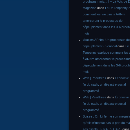
prochains mois… ! – La Voix de D
Magazine
dans
Le Dr Tenpenny e
comment les vaccins à ARNm
amorceront le processus de
dépeuplement dans les 3-6 proch
mois
Vaccins ARNm: Un processus de
dépeuplement - Scandal
dans
Le
Tenpenny explique comment les 
à ARNm amorceront le processu
dépeuplement dans les 3-6 proch
mois
Web | Pearltrees
dans
Économie :
fin du cash, un désastre social
programmé
Web | Pearltrees
dans
Économie :
fin du cash, un désastre social
programmé
Suisse : On lui ferme son magasi
qu’elle n’impose pas le port du m
ses clients | FINAL S CAPE
dan