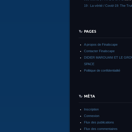
19 : La vérité / Covid-19: The Tru
PAGES
A propos de Finalscape
Contacter Finalscape
DIDIER MAROUANI ET LE GR
SPACE
Politique de confidentialité
MÉTA
Inscription
Connexion
Flux des publications
Flux des commentaires