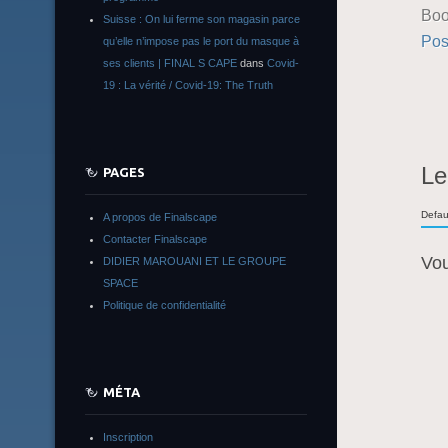
Boo
Suisse : On lui ferme son magasin parce
Pos
qu’elle n’impose pas le port du masque à
ses clients | FINAL S CAPE
dans
Covid-
19 : La vérité / Covid-19: The Truth
Le
PAGES
Defau
A propos de Finalscape
Contacter Finalscape
Vo
DIDIER MAROUANI ET LE GROUPE
SPACE
Politique de confidentialité
MÉTA
Inscription