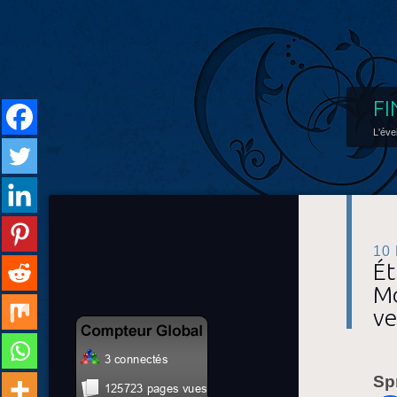
FI
L'éve
10
Ét
Mo
ve
Sp