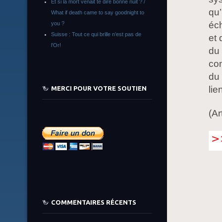
Et si la mort venait te dire bonne nuit ? /
qu’
What if death came to say goodnight to
éch
you ?
Suisse : Tout ce qui brille n’est pas de
et 
l’Or!
du 
co
du 
lie
MERCI POUR VOTRE SOUTIEN
(Ar
COMMENTAIRES RÉCENTS