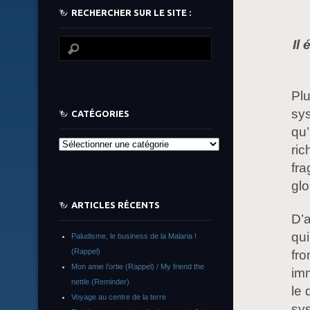
RECHERCHER SUR LE SITE :
Il
Plu
sys
CATÉGORIES
qu’
Catégories
ric
fra
glo
ARTICLES RÉCENTS
D’a
qui
Paludisme, le business de la Malaria !
(Rappel)
fro
Mon amie l’ortie (Rappel) / My friend the
imm
nettle (Reminder)
le 
Voyage au centre de la terre
sys