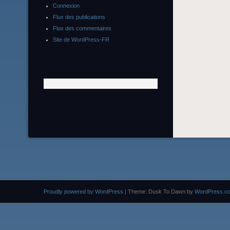
Connexion
Flux des publications
Flux des commentaires
Site de WordPress-FR
Proudly powered by WordPress
|
Theme: Dusk To Dawn by
WordPress.c