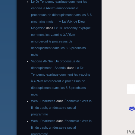
Le Dr Tenpenny explique comment les
vaccins à ARNm annonceront le
processus de dépeuplement dans les 3-6
prochains mois… ! – La Voix de Dieu
Magazine
dans
Le Dr Tenpenny explique
comment les vaccins à ARNm
amorceront le processus de
dépeuplement dans les 3-6 prochains
mois
Vaccins ARNm: Un processus de
dépeuplement - Scandal
dans
Le Dr
Tenpenny explique comment les vaccins
à ARNm amorceront le processus de
dépeuplement dans les 3-6 prochains
mois
Web | Pearltrees
dans
Économie : Vers la
fin du cash, un désastre social
programmé
Web | Pearltrees
dans
Économie : Vers la
fin du cash, un désastre social
Pub
programmé