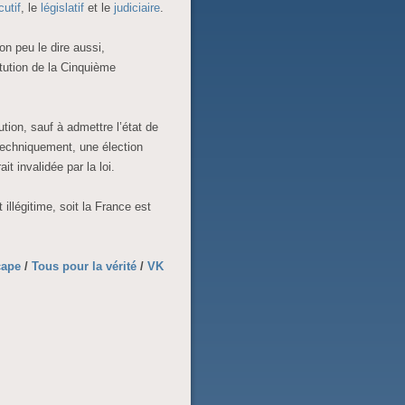
cutif
, le
législatif
et le
judiciaire
.
on peu le dire aussi,
itution de la Cinquième
ution, sauf à admettre l’état de
. Techniquement, une élection
it invalidée par la loi.
illégitime, soit la France est
cape
/
Tous pour la vérité
/
VK