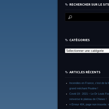
RECHERCHER SUR LE SITE
CATÉGORIES
Catégories
ARTICLES RÉCENTS
Incendies en France, c’est de la 
grand méchant Poutine !
Covid 19 : 2021 – Le Dr Louis F
renverse le plateau de CNews !
« Erreur 404, page non trouvée. 