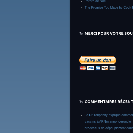
L’arbre de Noêl
The Promise You Made by Cock 
MERCI POUR VOTRE SOU
COMMENTAIRES RÉCEN
Le Dr Tenpenny explique commen
vaccins à ARNm annonceront le
processus de dépeuplement dans