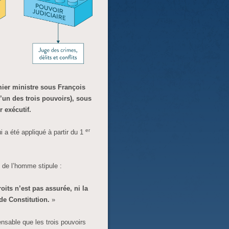
ier ministre sous François
(l’un des trois pouvoirs), sous
r exécutif.
er
i a été appliqué à partir du 1
ts de l’homme stipule :
oits n’est pas assurée, ni la
de Constitution.
»
pensable que les trois pouvoirs