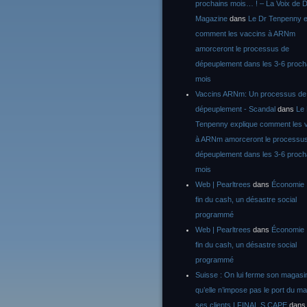
prochains mois… ! – La Voix de D
Magazine
dans
Le Dr Tenpenny e
comment les vaccins à ARNm
amorceront le processus de
dépeuplement dans les 3-6 proch
mois
Vaccins ARNm: Un processus de
dépeuplement - Scandal
dans
Le
Tenpenny explique comment les 
à ARNm amorceront le processu
dépeuplement dans les 3-6 proch
mois
Web | Pearltrees
dans
Économie :
fin du cash, un désastre social
programmé
Web | Pearltrees
dans
Économie :
fin du cash, un désastre social
programmé
Suisse : On lui ferme son magasi
qu’elle n’impose pas le port du m
ses clients | FINAL S CAPE
dan