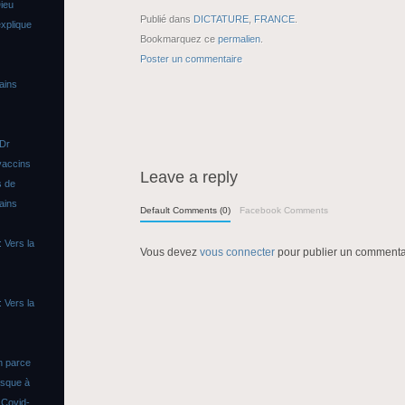
ieu
Publié dans
DICTATURE
,
FRANCE
.
xplique
Bookmarquez ce
permalien
.
Poster un commentaire
ains
 Dr
vaccins
Leave a reply
s de
ains
Default Comments (0)
Facebook Comments
 Vers la
Vous devez
vous connecter
pour publier un commenta
 Vers la
n parce
asque à
s
Covid-