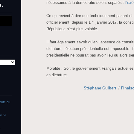
nécessaires à la démocratie soient séparés :
l’exé
 :
Ce qui revient à dire que techniquement parlant et 
er
officiellement, depuis le 1
janvier 2017, la const
République n’est plus valable.
Il faut également savoir qu’en l’absence de constit
dictature, l’élection présidentielle est impossible
présidentielle ne pourrait pas avoir lieu ou alors sera
Moralité : Soit le gouvernement Français actuel est 
en dictature.
Stéphane Guibert
/
Finals
faute au
ouché
»