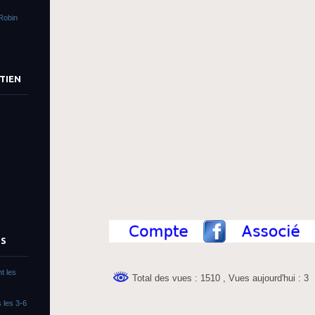
Robin
TIEN
TS
t les
Total des vues : 1510
, Vues aujourd'hui : 3
 les 3-6