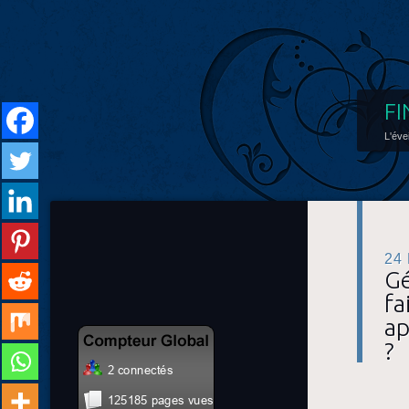
FI
L'éve
24
Gé
fa
ap
?