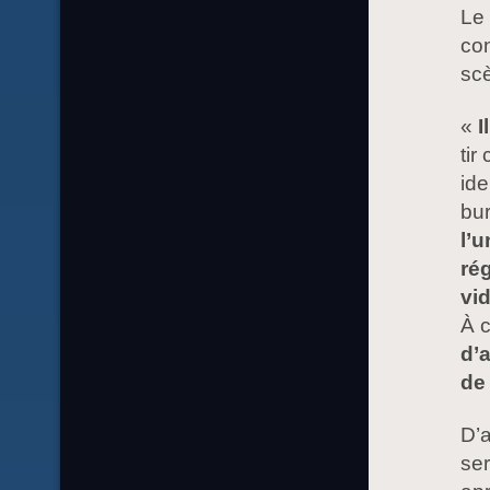
Le 
co
scè
«
I
tir
ide
bu
l’u
ré
vi
À 
d’a
de
D’a
se