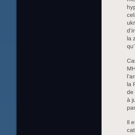
hyp
cel
uk
d’i
la 
qu’
Car
MH1
l’a
la
de 
à j
par
Il 
cat