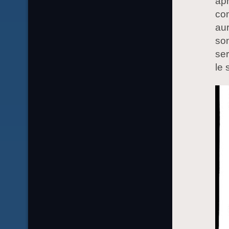
apr
com
aur
son
ser
le 