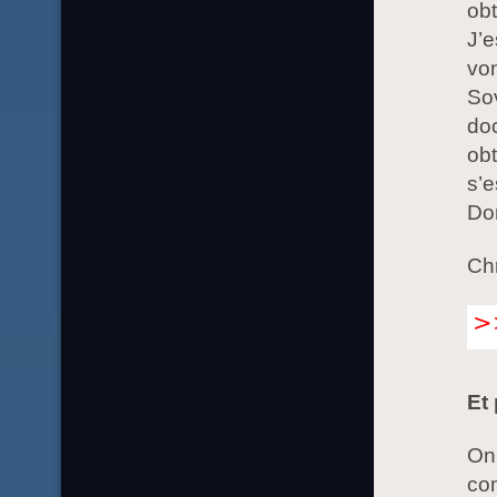
obt
J’
von
Sov
doc
obt
s’e
Do
Chr
Et 
On
com