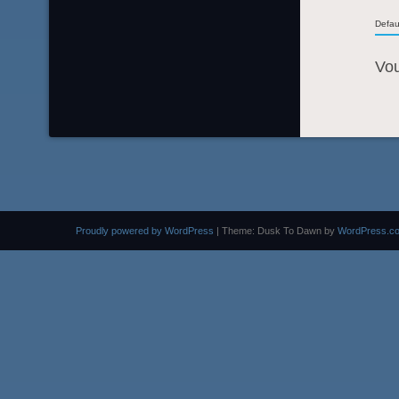
Defau
Vo
Proudly powered by WordPress
|
Theme: Dusk To Dawn by
WordPress.c