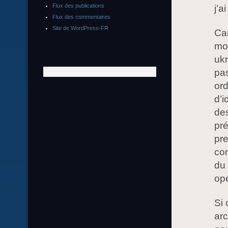
Flux des publications
j’a
Flux des commentaires
Site de WordPress-FR
Car
moi
ukr
pas
ord
d’i
des
pré
pre
com
du 
opé
Si 
arc