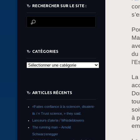
con
RECHERCHER SUR LE SITE :
s’e
Pou
Mal
ave
CATÉGORIES
du 
l’E
Catégories
La 
acc
Don
ARTICLES RÉCENTS
to
«Faites confiance à la science», disaient-
soi
ils / « Trust science, » they said.
à p
Lanceurs d’alerte / Whistleblowers
emp
The running man – Arnold
Schwarzenegger