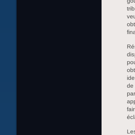
go
tri
veu
obt
fin
Rés
dis
pou
obt
ide
de 
pa
app
fai
écl
Les