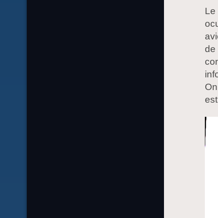
Le 
ocu
av
de
con
inf
On 
est