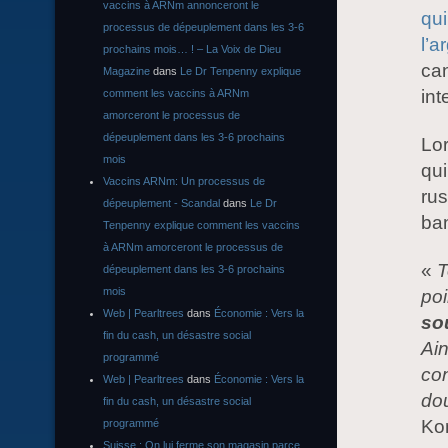
vaccins à ARNm annonceront le
qui
processus de dépeuplement dans les 3-6
l’a
prochains mois… ! – La Voix de Dieu
can
Magazine
dans
Le Dr Tenpenny explique
int
comment les vaccins à ARNm
amorceront le processus de
dépeuplement dans les 3-6 prochains
Lor
mois
qui
Vaccins ARNm: Un processus de
rus
dépeuplement - Scandal
dans
Le Dr
ban
Tenpenny explique comment les vaccins
à ARNm amorceront le processus de
«
T
dépeuplement dans les 3-6 prochains
mois
poi
Web | Pearltrees
dans
Économie : Vers la
so
fin du cash, un désastre social
Ain
programmé
con
Web | Pearltrees
dans
Économie : Vers la
do
fin du cash, un désastre social
Ko
programmé
Suisse : On lui ferme son magasin parce