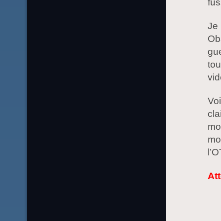
fus
Je 
Ob
gue
tou
vid
Voi
cla
mon
mon
l’O
Att