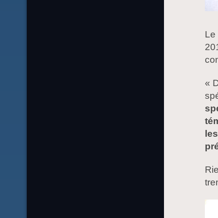
Le 
201
con
« 
sp
sp
té
le
pr
Rie
tre