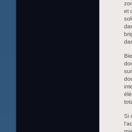
zon
et 
sol
dan
bri
dan
Bie
doc
sur
doc
int
élé
tot
Si 
l’a
mis