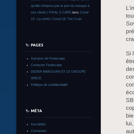
qu’elle n’impose pas le port du masque à
L’i
ses clients | FINAL S CAPE
dans
Covid-
tou
19 : La vérité / Covid-19: The Truth
So
pr
cr
PAGES
Si 
A propos de Finalscape
êtr
Contacter Finalscape
de
DIDIER MAROUANI ET LE GROUPE
con
SPACE
co
Politique de confidentialité
éc
SBU
cop
MÉTA
bie
lui
Inscription
aut
Connexion