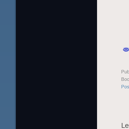
Pub
Boo
Pos
Le