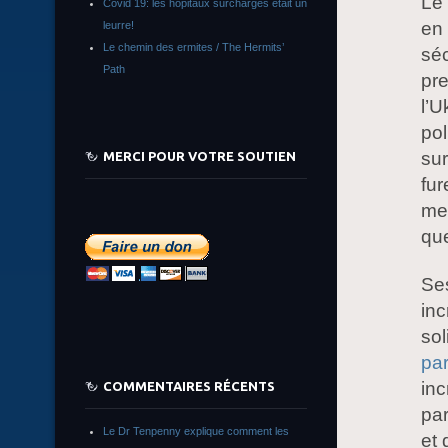
Le 
Covid 19: les hôpitaux surchargés était un
en 
leurre!
Le chemin des ermites / The Hermits’
séc
Path
pre
l’U
pol
sur
MERCI POUR VOTRE SOUTIEN
fur
men
que
Ses
inc
sol
pa
inc
COMMENTAIRES RÉCENTS
pa
Le Dr Tenpenny explique comment les
et