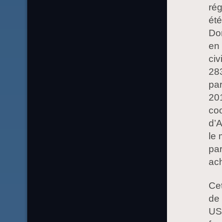
rég
été
Don
en 
civ
28
pa
20
co
d’A
le 
par
ac
Cet
de 
US