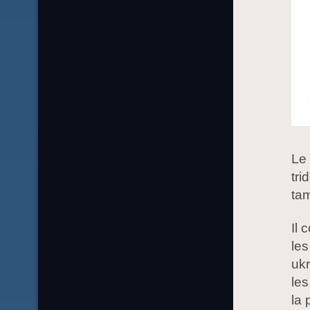
Le 
tri
ta
Il 
les
ukr
les
la 