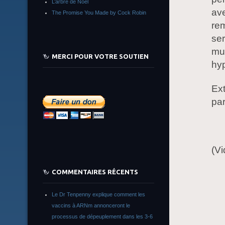
L’arbre de Noêl
ave
The Promise You Made by Cock Robin
rem
ser
mut
MERCI POUR VOTRE SOUTIEN
hyp
Ext
par
(Vi
COMMENTAIRES RÉCENTS
Le Dr Tenpenny explique comment les
vaccins à ARNm annonceront le
processus de dépeuplement dans les 3-6