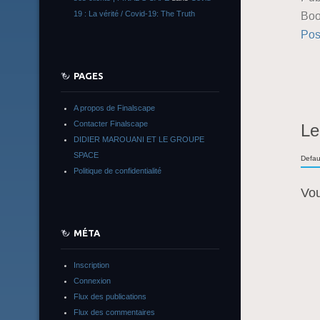
19 : La vérité / Covid-19: The Truth
Boo
Pos
PAGES
A propos de Finalscape
Contacter Finalscape
Le
DIDIER MAROUANI ET LE GROUPE
SPACE
Defau
Politique de confidentialité
Vo
MÉTA
Inscription
Connexion
Flux des publications
Flux des commentaires