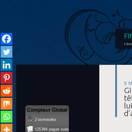
FI
L'éve
9 
Gi
tê
lu
d’