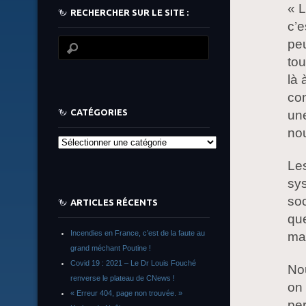
« L
RECHERCHER SUR LE SITE :
c’e
peu
tou
là 
con
CATÉGORIES
une
nou
Catégories
Les
sys
soc
ARTICLES RÉCENTS
que
Incendies en France, c’est de la faute au
ma
grand méchant Poutine !
Covid 19 : 2021 – Le Dr Louis Fouché
Nou
renverse le plateau de CNews !
on 
« Erreur 404, page non trouvée. »
per