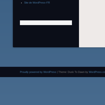
Site de WordPress-FR
Proudly powered by WordPress
|
Theme: Dusk To Dawn by
WordPress.c