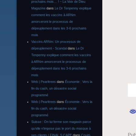
prochains mois… ! – La Voix de Dieu
Magazine
dans
Le Dr Tenpenny explique
comment les vaccins à ARNm
amorceront le processus de
dépeuplement dans les 3-6 prochains
mois
Vaccins ARNm: Un processus de
dépeuplement - Scandal
dans
Le Dr
Tenpenny explique comment les vaccins
à ARNm amorceront le processus de
dépeuplement dans les 3-6 prochains
mois
Web | Pearltrees
dans
Économie : Vers la
fin du cash, un désastre social
programmé
Web | Pearltrees
dans
Économie : Vers la
fin du cash, un désastre social
programmé
Suisse : On lui ferme son magasin parce
qu’elle n’impose pas le port du masque à
Pub
ses clients | FINAL S CAPE
dans
Covid-