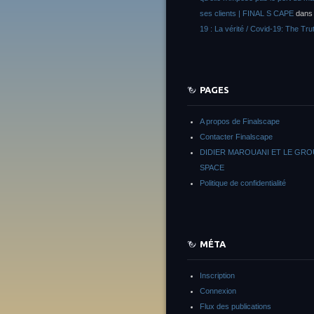
ses clients | FINAL S CAPE
dan
19 : La vérité / Covid-19: The Tru
PAGES
A propos de Finalscape
Contacter Finalscape
DIDIER MAROUANI ET LE GR
SPACE
Politique de confidentialité
MÉTA
Inscription
Connexion
Flux des publications