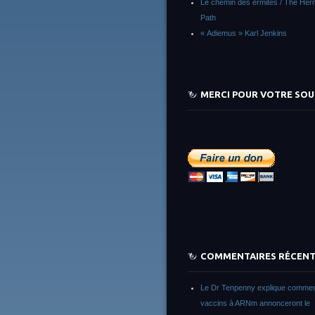
Le chemin des ermites / The Herm
Path
« Adiemus » Karl Jenkins
MERCI POUR VOTRE SOU
COMMENTAIRES RÉCEN
Le Dr Tenpenny explique commen
vaccins à ARNm annonceront le