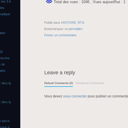
Total des vues : 1046
, Vues aujourd'hui : 1
 les 3-6
ieu
xplique
Publié dans
HISTOIRE
,
RTS
.
Bookmarquez ce
permalien
.
ains
Poster un commentaire
 Dr
vaccins
s de
ains
Leave a reply
 Vers la
Default Comments (0)
Facebook Comments
Vous devez
vous connecter
pour publier un commenta
 Vers la
n parce
asque à