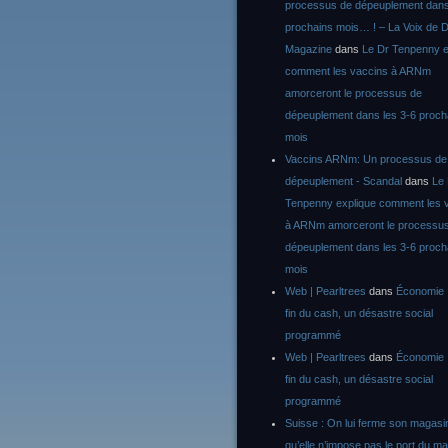
processus de dépeuplement dans
prochains mois… ! – La Voix de D
Magazine
dans
Le Dr Tenpenny e
comment les vaccins à ARNm
amorceront le processus de
dépeuplement dans les 3-6 proch
mois
Vaccins ARNm: Un processus de
dépeuplement - Scandal
dans
Le
Tenpenny explique comment les 
à ARNm amorceront le processu
dépeuplement dans les 3-6 proch
mois
Web | Pearltrees
dans
Économie :
fin du cash, un désastre social
programmé
Web | Pearltrees
dans
Économie :
fin du cash, un désastre social
programmé
Suisse : On lui ferme son magasi
qu’elle n’impose pas le port du m