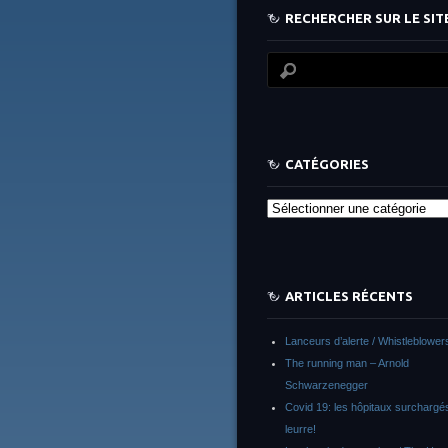
RECHERCHER SUR LE SITE
CATÉGORIES
Catégories
ARTICLES RÉCENTS
Lanceurs d’alerte / Whistleblower
The running man – Arnold
Schwarzenegger
Covid 19: les hôpitaux surchargés
leurre!