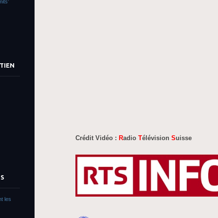
its’
TIEN
Crédit Vidéo :
R
adio
T
élévision
S
uisse
TS
t les