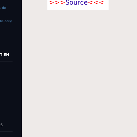
as de
The early
TIEN
TS