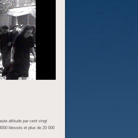
ute altitude par cent vingt
 3000 blessés et plus de 20 000