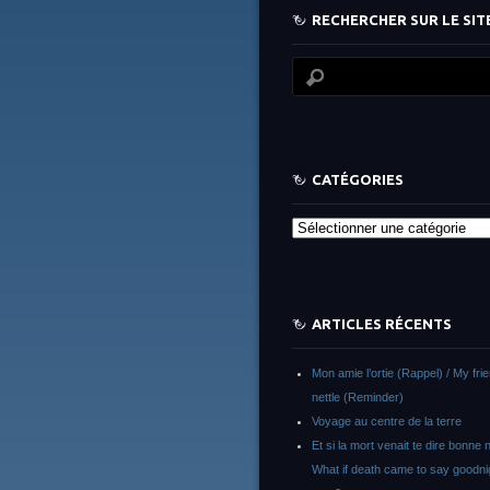
RECHERCHER SUR LE SITE
CATÉGORIES
Catégories
ARTICLES RÉCENTS
Mon amie l’ortie (Rappel) / My fri
nettle (Reminder)
Voyage au centre de la terre
Et si la mort venait te dire bonne n
What if death came to say goodni