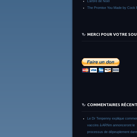
L’arbre de Noêl
The Promise You Made by Cock 
MERCI POUR VOTRE SOU
COMMENTAIRES RÉCEN
Le Dr Tenpenny explique commen
vaccins à ARNm annonceront le
processus de dépeuplement dans