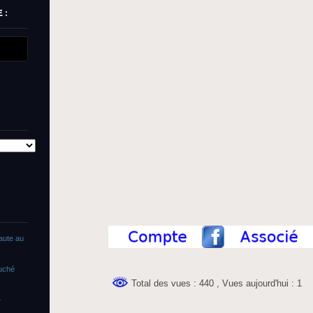
 :
faute au
ouché
Total des vues : 440
, Vues aujourd'hui : 1
»