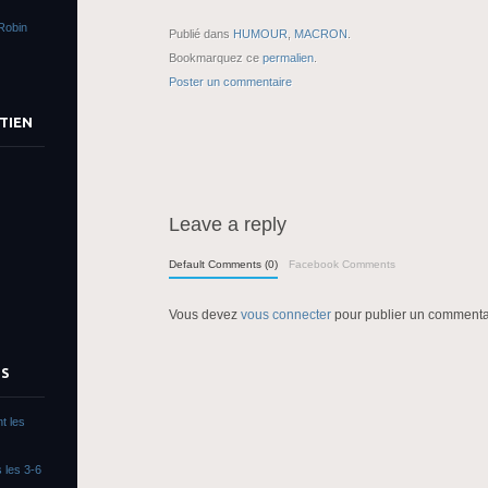
Robin
Publié dans
HUMOUR
,
MACRON
.
Bookmarquez ce
permalien
.
Poster un commentaire
TIEN
Leave a reply
Default Comments (0)
Facebook Comments
Vous devez
vous connecter
pour publier un commenta
TS
t les
 les 3-6