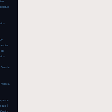
ieu
xplique
ains
 Dr
vaccins
s de
ains
 Vers la
 Vers la
n parce
asque à
s
Covid-