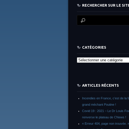
RECHERCHER SUR LE SITE
CATÉGORIES
Catégories
ARTICLES RÉCENTS
Incendies en France, c’est de la 
grand méchant Poutine !
Covid 19 : 2021 – Le Dr Louis F
renverse le plateau de CNews !
« Erreur 404, page non trouvée. 