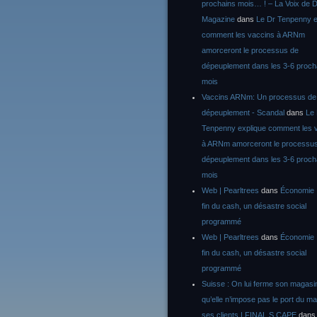
prochains mois… ! – La Voix de D
Magazine
dans
Le Dr Tenpenny e
comment les vaccins à ARNm
amorceront le processus de
dépeuplement dans les 3-6 proch
mois
Vaccins ARNm: Un processus de
dépeuplement - Scandal
dans
Le
Tenpenny explique comment les 
à ARNm amorceront le processu
dépeuplement dans les 3-6 proch
mois
Web | Pearltrees
dans
Économie :
fin du cash, un désastre social
programmé
Web | Pearltrees
dans
Économie :
fin du cash, un désastre social
programmé
Suisse : On lui ferme son magasi
qu’elle n’impose pas le port du m
ses clients | FINAL S CAPE
dan