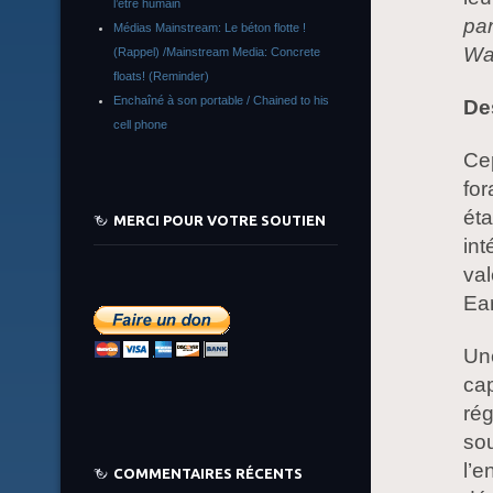
l’être humain
par
Médias Mainstream: Le béton flotte !
Wa
(Rappel) /Mainstream Media: Concrete
floats! (Reminder)
Enchaîné à son portable / Chained to his
Des
cell phone
Cep
for
éta
MERCI POUR VOTRE SOUTIEN
int
val
Ea
Une
cap
rég
sou
l’e
COMMENTAIRES RÉCENTS