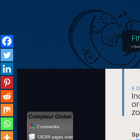
FI
L'éve
9 
In
or
zo
Sp