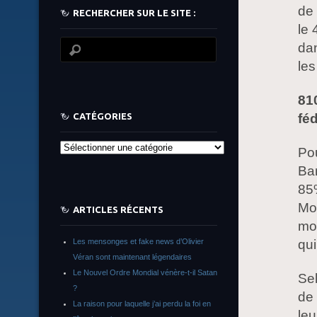
de 
RECHERCHER SUR LE SITE :
le 
dan
les
81
CATÉGORIES
fé
Catégories
Pou
Bar
85
Mon
ARTICLES RÉCENTS
moi
Les mensonges et fake news d’Olivier
qui
Véran sont maintenant légendaires
Le Nouvel Ordre Mondial vénère-t-il Satan
Sel
?
de 
La raison pour laquelle j’ai perdu la foi en
leu