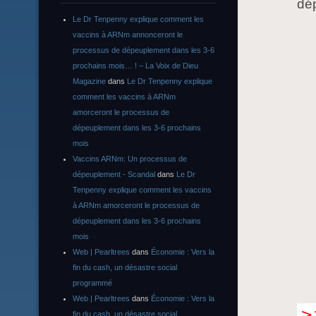
dé
Le Dr Tenpenny explique comment les
vaccins à ARNm annonceront le
processus de dépeuplement dans les 3-6
prochains mois… ! – La Voix de Dieu
Magazine
dans
Le Dr Tenpenny explique
comment les vaccins à ARNm
amorceront le processus de
dépeuplement dans les 3-6 prochains
mois
Vaccins ARNm: Un processus de
dépeuplement - Scandal
dans
Le Dr
Tenpenny explique comment les vaccins
à ARNm amorceront le processus de
dépeuplement dans les 3-6 prochains
mois
Web | Pearltrees
dans
Économie : Vers la
fin du cash, un désastre social
programmé
Web | Pearltrees
dans
Économie : Vers la
fin du cash, un désastre social