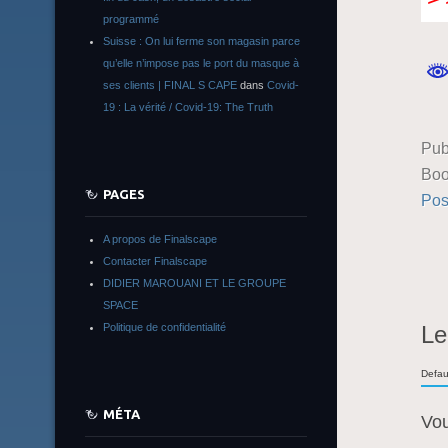
programmé
Suisse : On lui ferme son magasin parce
qu’elle n’impose pas le port du masque à
ses clients | FINAL S CAPE
dans
Covid-
19 : La vérité / Covid-19: The Truth
Pub
Boo
PAGES
Pos
A propos de Finalscape
Contacter Finalscape
DIDIER MAROUANI ET LE GROUPE
SPACE
Politique de confidentialité
Le
Defau
MÉTA
Vo