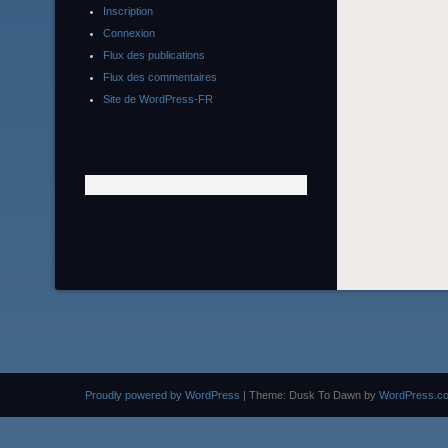
Inscription
Connexion
Flux des publications
Flux des commentaires
Site de WordPress-FR
Proudly powered by WordPress
|
Theme: Dusk To Dawn by
WordPress.c