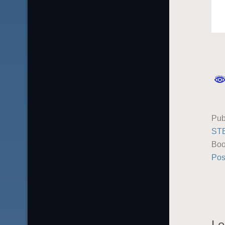
Pub
ST
Boo
Pos
Le