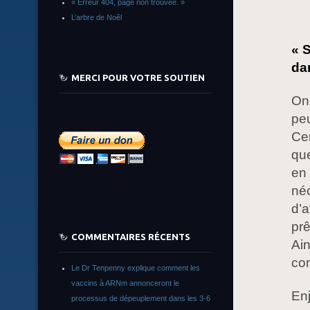
« Erreur 404, page non trouvée. »
L’arbre de Noêl
« S
da
MERCI POUR VOTRE SOUTIEN
On 
peu
Cer
qu
en 
néc
d’a
prê
COMMENTAIRES RÉCENTS
Ain
co
Le Dr Tenpenny explique comment les
vaccins à ARNm annonceront le
Enj
processus de dépeuplement dans les 3-6