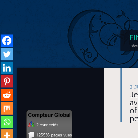
FI
L'éve
3 
Je
av
of
pe