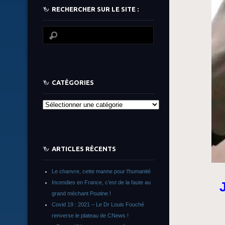
RECHERCHER SUR LE SITE :
CATÉGORIES
Catégories
ARTICLES RÉCENTS
Le chanvre, cette manne pour l’humanité
Incendies en France, c’est de la faute au
grand méchant Poutine !
Covid 19 : 2021 – Le Dr Louis Fouché
renverse le plateau de CNews !