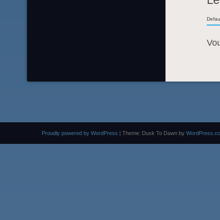
Defau
Vo
Proudly powered by WordPress
|
Theme: Dusk To Dawn by
WordPress.c