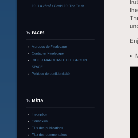
tru
19 : La vérité / Covid-19: The Truth
the
Thu
un
PAGES
Enj
A propos de Finalscape
Contacter Finalscape
DIDIER MAROUANI ET LE GROUPE
SPACE
Politique de confidentialité
MÉTA
Inscription
Connexion
Flux des publications
Flux des commentaires