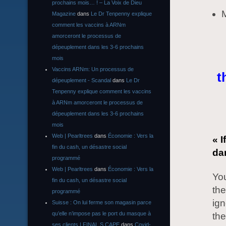
prochains mois… ! – La Voix de Dieu
M
Magazine
dans
Le Dr Tenpenny explique
comment les vaccins à ARNm
amorceront le processus de
dépeuplement dans les 3-6 prochains
mois
Vaccins ARNm: Un processus de
t
dépeuplement - Scandal
dans
Le Dr
Tenpenny explique comment les vaccins
à ARNm amorceront le processus de
dépeuplement dans les 3-6 prochains
mois
Web | Pearltrees
dans
Économie : Vers la
« I
fin du cash, un désastre social
da
programmé
Web | Pearltrees
dans
Économie : Vers la
You
fin du cash, un désastre social
the
programmé
ig
Suisse : On lui ferme son magasin parce
qu’elle n’impose pas le port du masque à
the
ses clients | FINAL S CAPE
dans
Covid-