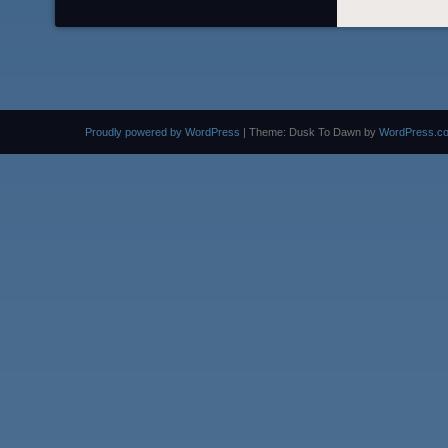
Proudly powered by WordPress
|
Theme: Dusk To Dawn by
WordPress.c