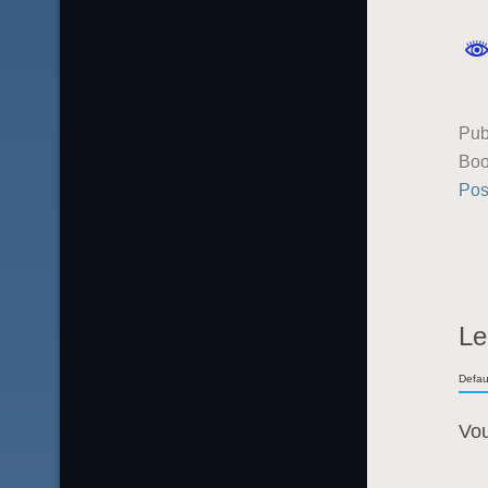
Pub
Boo
Pos
Le
Defau
Vo