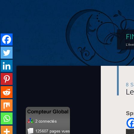
FI
L'éve
8 
Le
Sp