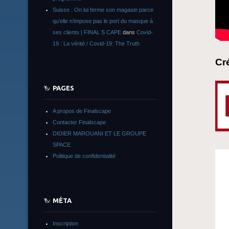
Suisse : On lui ferme son magasin parce
qu’elle n’impose pas le port du masque à
ses clients | FINAL S CAPE
dans
Covid-
19 : La vérité / Covid-19: The Truth
Cr
PAGES
A propos de Finalscape
Contacter Finalscape
DIDIER MAROUANI ET LE GROUPE
SPACE
Politique de confidentialité
MÉTA
Inscription