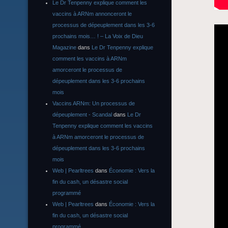
Le Dr Tenpenny explique comment les
vaccins à ARNm annonceront le
processus de dépeuplement dans les 3-6
prochains mois… ! – La Voix de Dieu
Magazine
dans
Le Dr Tenpenny explique
comment les vaccins à ARNm
amorceront le processus de
dépeuplement dans les 3-6 prochains
mois
Vaccins ARNm: Un processus de
dépeuplement - Scandal
dans
Le Dr
Tenpenny explique comment les vaccins
à ARNm amorceront le processus de
dépeuplement dans les 3-6 prochains
mois
Web | Pearltrees
dans
Économie : Vers la
fin du cash, un désastre social
programmé
Web | Pearltrees
dans
Économie : Vers la
fin du cash, un désastre social
programmé