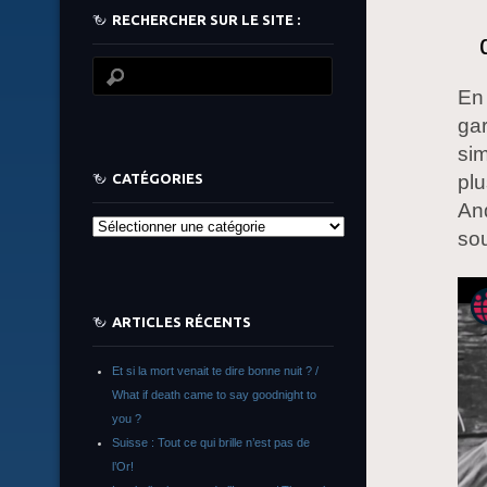
RECHERCHER SUR LE SITE :
En 
gar
sim
CATÉGORIES
plu
And
Catégories
sou
ARTICLES RÉCENTS
Et si la mort venait te dire bonne nuit ? /
What if death came to say goodnight to
you ?
Suisse : Tout ce qui brille n’est pas de
l’Or!