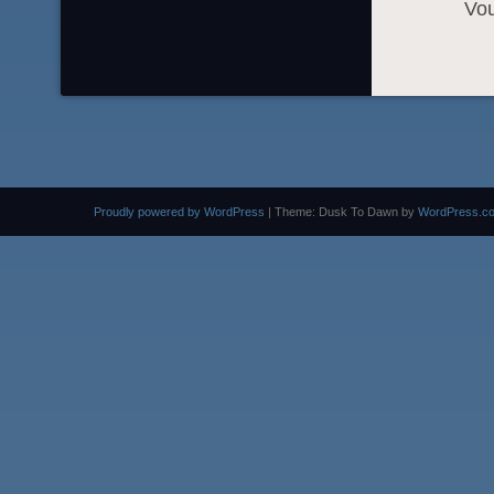
Vo
Proudly powered by WordPress
|
Theme: Dusk To Dawn by
WordPress.c