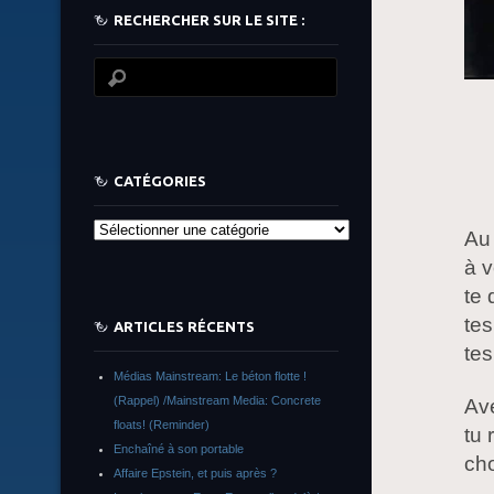
RECHERCHER SUR LE SITE :
CATÉGORIES
Catégories
Au 
à v
te 
tes
ARTICLES RÉCENTS
tes
Médias Mainstream: Le béton flotte !
(Rappel) /Mainstream Media: Concrete
Ave
floats! (Reminder)
tu 
Enchaîné à son portable
cho
Affaire Epstein, et puis après ?