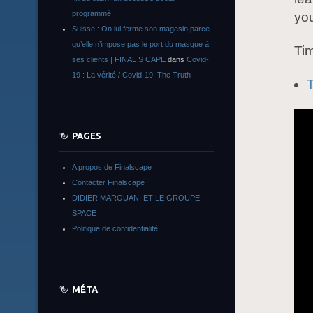
programmé
yo
Suisse : On lui ferme son magasin parce
qu’elle n’impose pas le port du masque à
Tim
ses clients | FINAL S CAPE
dans
Covid-
19 : La vérité / Covid-19: The Truth
T
PAGES
A propos de Finalscape
Contacter Finalscape
DIDIER MAROUANI ET LE GROUPE
SPACE
Politique de confidentialité
MÉTA