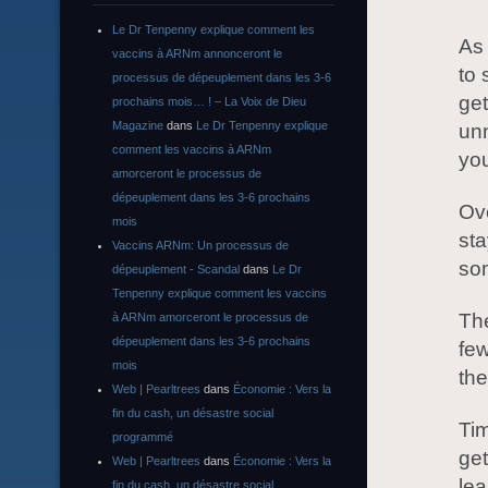
Le Dr Tenpenny explique comment les
As
vaccins à ARNm annonceront le
to 
processus de dépeuplement dans les 3-6
get
prochains mois… ! – La Voix de Dieu
Magazine
dans
Le Dr Tenpenny explique
un
comment les vaccins à ARNm
you
amorceront le processus de
dépeuplement dans les 3-6 prochains
Ove
mois
sta
Vaccins ARNm: Un processus de
som
dépeuplement - Scandal
dans
Le Dr
Tenpenny explique comment les vaccins
The
à ARNm amorceront le processus de
dépeuplement dans les 3-6 prochains
few
mois
the
Web | Pearltrees
dans
Économie : Vers la
fin du cash, un désastre social
Ti
programmé
get
Web | Pearltrees
dans
Économie : Vers la
le
fin du cash, un désastre social