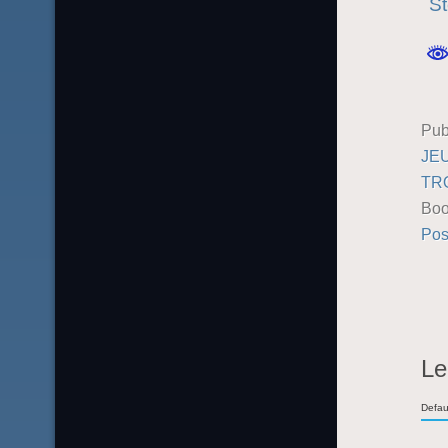
St
Pub
JE
TR
Boo
Pos
Le
Defau