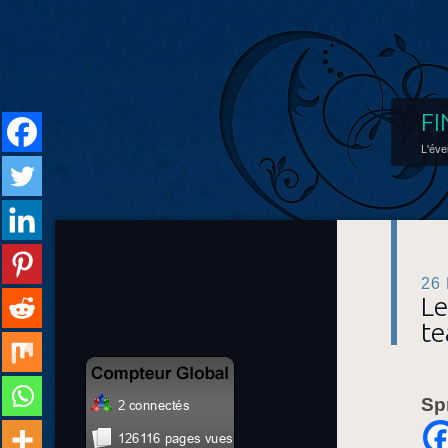
FI
L'éve
26
Le
t
Sp