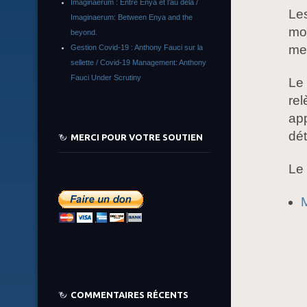
Imaginaerum : Entre Enya et l’au delà /
Les
Imaginaerum: Between Enya and the
mon
beyond.
mei
Gestion Covid-19 : Anthony Fauci sur la
sellette / Covid-19 Management: Anthony
Fauci Under Scrutiny
Le 
rel
app
dé
MERCI POUR VOTRE SOUTIEN
Le 
M
COMMENTAIRES RÉCENTS