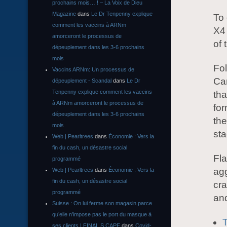
prochains mois… ! – La Voix de Dieu
Magazine
dans
Le Dr Tenpenny explique
To 
comment les vaccins à ARNm
X4
amorceront le processus de
of 
dépeuplement dans les 3-6 prochains
mois
Fol
Vaccins ARNm: Un processus de
Cam
dépeuplement - Scandal
dans
Le Dr
Tenpenny explique comment les vaccins
tha
à ARNm amorceront le processus de
for
dépeuplement dans les 3-6 prochains
the
mois
st
Web | Pearltrees
dans
Économie : Vers la
fin du cash, un désastre social
Fla
programmé
agg
Web | Pearltrees
dans
Économie : Vers la
fin du cash, un désastre social
cra
programmé
and
Suisse : On lui ferme son magasin parce
qu’elle n’impose pas le port du masque à
ses clients | FINAL S CAPE
dans
Covid-