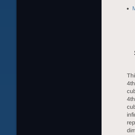
M
Thi
4th
cub
4t
cub
inf
rep
dim