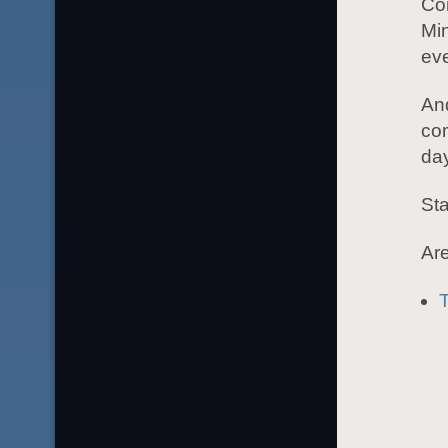
Com
Min
ev
And
com
day
Sta
Are
T