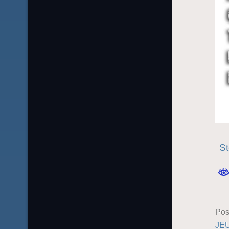
St
Pos
JE