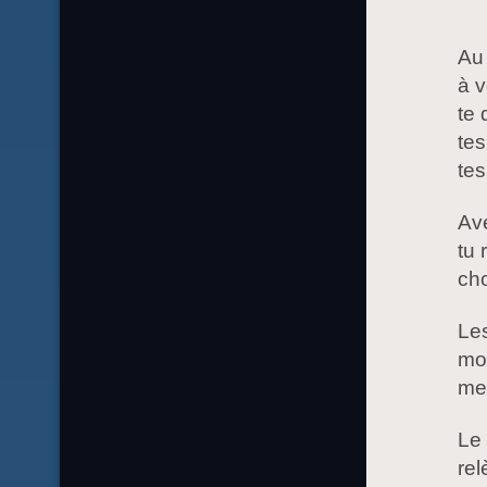
Au 
à v
te 
tes
tes
Ave
tu 
cho
Les
mon
mei
Le 
rel