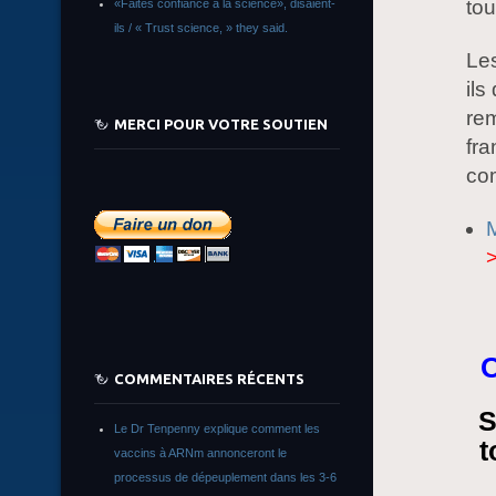
tou
«Faites confiance à la science», disaient-
ils / « Trust science, » they said.
Les
ils
rem
MERCI POUR VOTRE SOUTIEN
fra
com
O
COMMENTAIRES RÉCENTS
S
Le Dr Tenpenny explique comment les
t
vaccins à ARNm annonceront le
processus de dépeuplement dans les 3-6