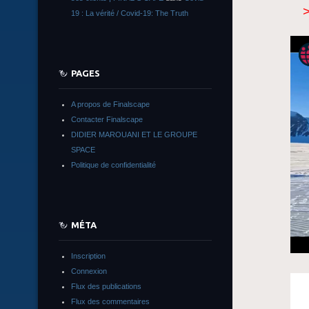
19 : La vérité / Covid-19: The Truth
PAGES
A propos de Finalscape
Contacter Finalscape
DIDIER MAROUANI ET LE GROUPE
SPACE
Politique de confidentialité
MÉTA
Inscription
Connexion
Flux des publications
Flux des commentaires