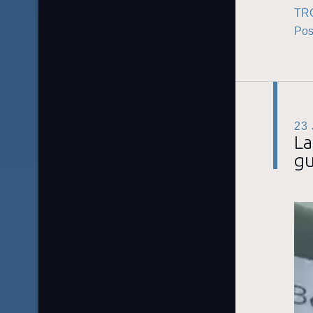
TR
Pos
23
La
gu