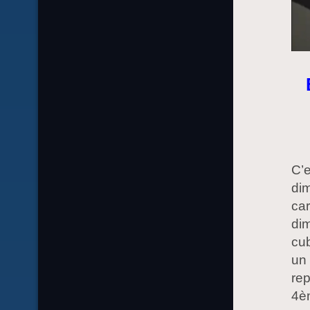
C’e
dim
car
di
cu
un
rep
4è