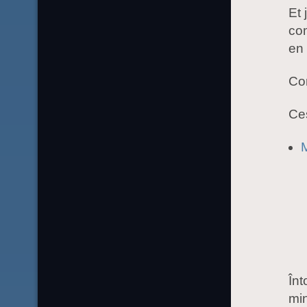
Et 
co
en 
Co
Ces
M
În
min