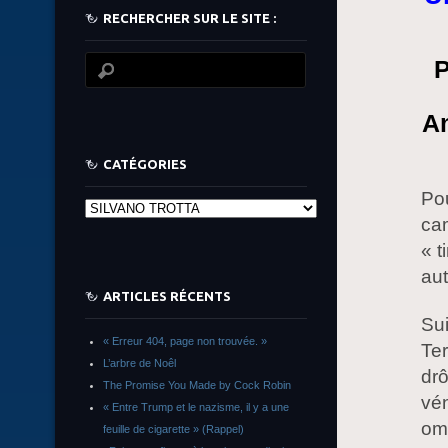
RECHERCHER SUR LE SITE :
P
An
CATÉGORIES
Pou
Catégories
cam
« t
aut
ARTICLES RÉCENTS
Sui
« Erreur 404, page non trouvée. »
Ter
L’arbre de Noêl
drô
The Promise You Made by Cock Robin
vén
« Entre Trump et le nazisme, il y a une
omb
feuille de cigarette » (Rappel)