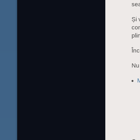
se
Și 
com
pli
În
Nu 
M