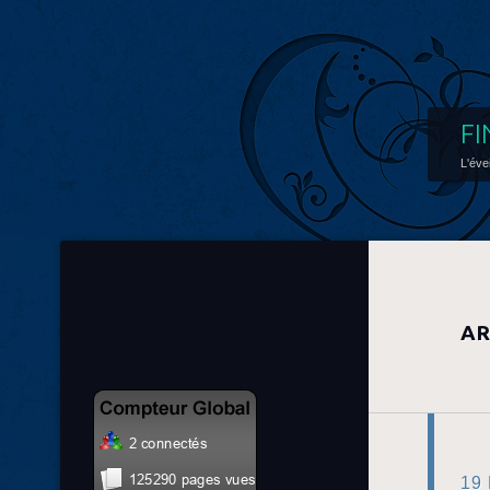
FI
L'éve
AR
19