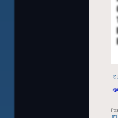
St
Pos
JE