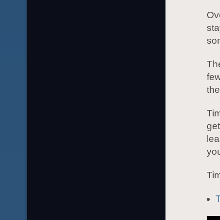
Ove
sta
som
The
few
the
Ti
get
le
yo
Tim
T