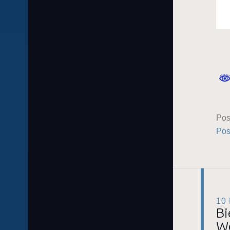
Pos
Pos
10
Bi
We