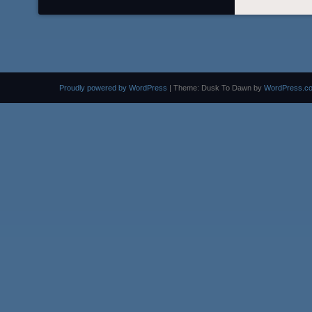
Proudly powered by WordPress
|
Theme: Dusk To Dawn by
WordPress.c