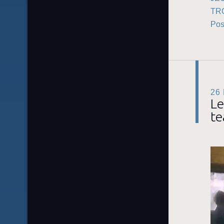
TR
Pos
26
Le
t