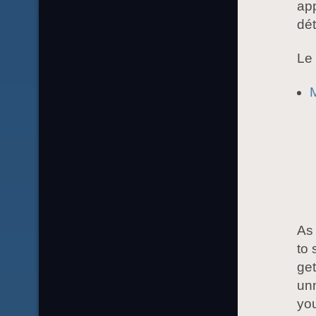
app
dé
Le 
M
As
to 
get
un
you