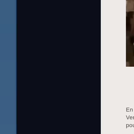
En 
Ver
po