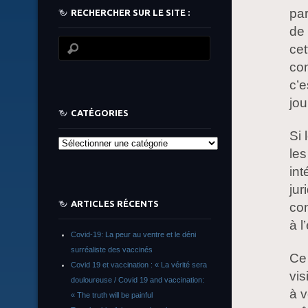
par
RECHERCHER SUR LE SITE :
de 
cet
con
c’e
jou
CATÉGORIES
Si 
Catégories
les
int
jur
ARTICLES RÉCENTS
co
à 
Covid-19: La peur au ventre et le déni
surréaliste des vaccinés
Ce 
Covid 19 et vaccination : « La vérité sera
vis
douloureuse / Covid 19 and vaccination:
à v
« The truth will be painful