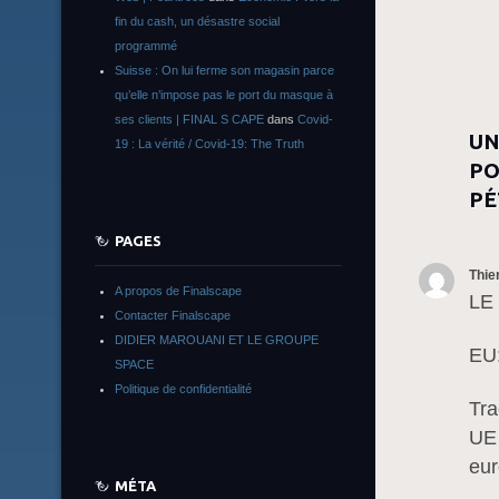
fin du cash, un désastre social
programmé
Suisse : On lui ferme son magasin parce
qu’elle n’impose pas le port du masque à
ses clients | FINAL S CAPE
dans
Covid-
UN
19 : La vérité / Covid-19: The Truth
PO
PÉ
PAGES
Thie
A propos de Finalscape
LE
Contacter Finalscape
DIDIER MAROUANI ET LE GROUPE
EU
SPACE
Politique de confidentialité
Tra
UE
eur
MÉTA