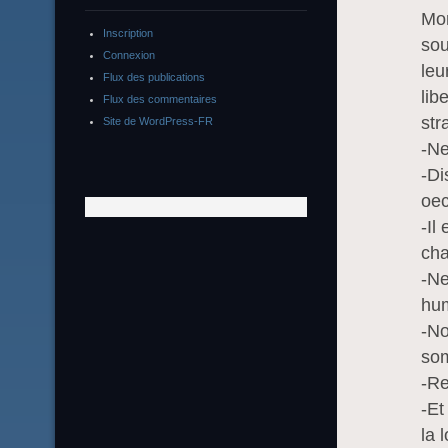
Mor
Inscription
sou
Connexion
leu
Flux des publications
lib
Flux des commentaires
str
Site de WordPress-FR
-Ne
-Di
oec
-Il
ch
-Ne
hum
-No
som
-Re
-Et
la 