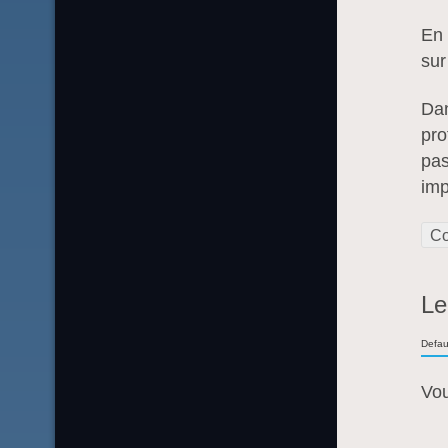
En 
sur
Dan
pro
pas
imp
Co
Le
Defau
Vo