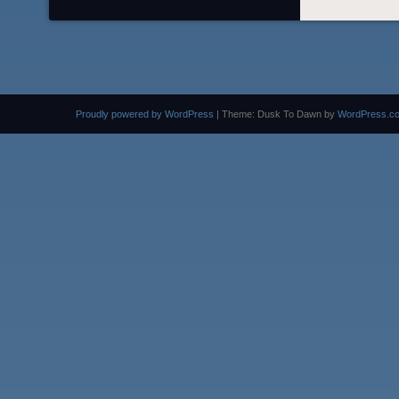
Proudly powered by WordPress
|
Theme: Dusk To Dawn by
WordPress.c