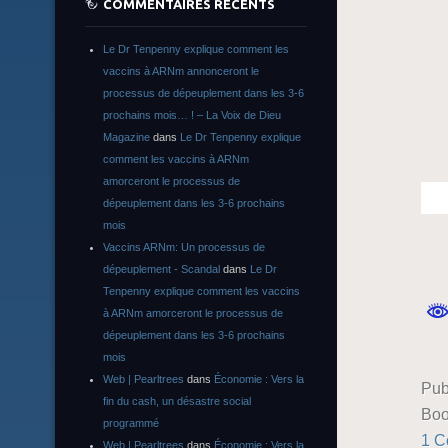
COMMENTAIRES RÉCENTS
Le Dr Tenpenny explique comment les
vaccins à ARNm annonceront le
processus de dépeuplement dans les 3-6
prochains mois… ! – La Voix de Dieu
Magazine
dans
Le Dr Tenpenny explique
comment les vaccins à ARNm
amorceront le processus de
dépeuplement dans les 3-6 prochains
mois
Vaccins ARNm: Un processus de
dépeuplement - Scandal
dans
Le Dr
Tenpenny explique comment les vaccins
à ARNm amorceront le processus de
dépeuplement dans les 3-6 prochains
mois
Web | Pearltrees
dans
Économie : Vers la
Pub
fin du cash, un désastre social
Boo
programmé
1 
Web | Pearltrees
dans
Économie : Vers la