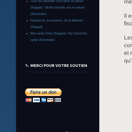
mê
Tous les bienfaits sont dans la nature
(Rappel) / All the benefits are in nature
(Reminder)
Il 
Paludisme, le business de la Malaria !
fi
(Rappel)
Mon amie l’ortie (Rappel) / My friend the
Le
nettle (Reminder)
co
et 
qu’
MERCI POUR VOTRE SOUTIEN