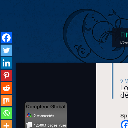
FI
L'éve
9 
Lo
dé
Sp