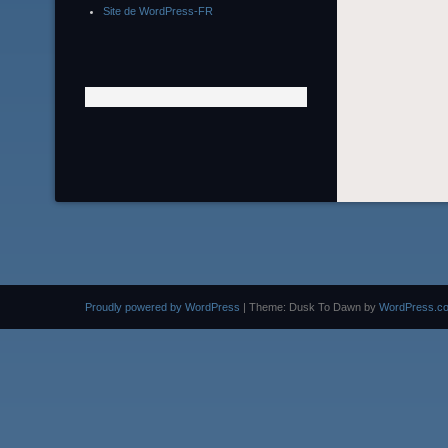
Site de WordPress-FR
Proudly powered by WordPress
|
Theme: Dusk To Dawn by
WordPress.c