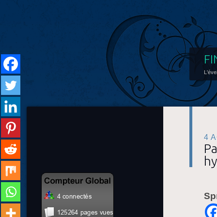
FI
L'éve
4 
Pa
hy
Sp