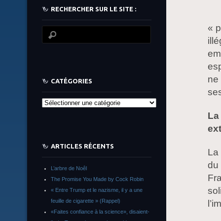
RECHERCHER SUR LE SITE :
« 
ill
em
esp
ne 
CATÉGORIES
se
Catégories
La
ex
ARTICLES RÉCENTS
La 
du 
L’arbre de Noêl
Fra
The Promise You Made by Cock Robin
sol
« Entre Trump et le nazisme, il y a une
feuille de cigarette » (Rappel)
l’i
«Faites confiance à la science», disaient-