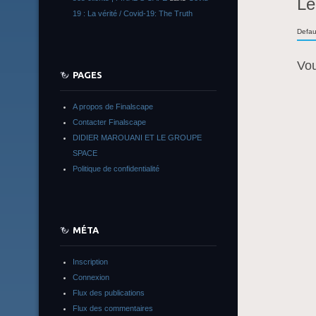
Le
19 : La vérité / Covid-19: The Truth
Defau
Vo
PAGES
A propos de Finalscape
Contacter Finalscape
DIDIER MAROUANI ET LE GROUPE
SPACE
Politique de confidentialité
MÉTA
Inscription
Connexion
Flux des publications
Flux des commentaires