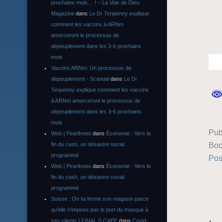
prochains mois… ! – La Voix de Dieu
Magazine
dans
Le Dr Tenpenny explique
comment les vaccins à ARNm
amorceront le processus de
dépeuplement dans les 3-6 prochains
mois
Vaccins ARNm: Un processus de
dépeuplement - Scandal
dans
Le Dr
Tenpenny explique comment les vaccins
à ARNm amorceront le processus de
dépeuplement dans les 3-6 prochains
mois
Pub
Web | Pearltrees
dans
Économie : Vers la
Boo
fin du cash, un désastre social
programmé
Pos
Web | Pearltrees
dans
Économie : Vers la
fin du cash, un désastre social
programmé
Suisse : On lui ferme son magasin parce
qu’elle n’impose pas le port du masque à
ses clients | FINAL S CAPE
dans
Covid-