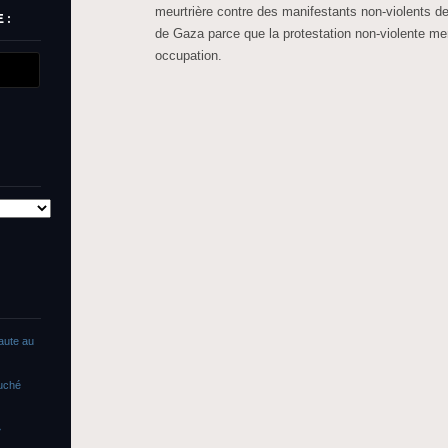
meurtrière contre des manifestants non-violents 
 :
de Gaza parce que la protestation non-violente m
occupation.
faute au
ouché
»