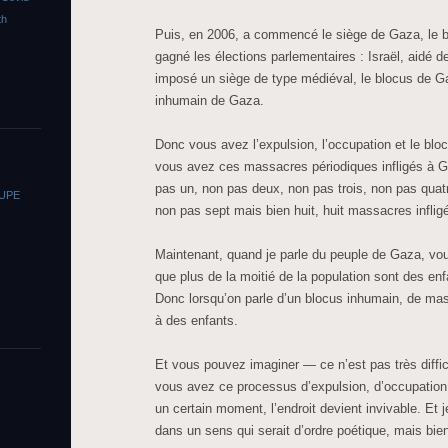
th
Puis, en 2006, a commencé le siège de Gaza, le 
gagné les élections parlementaires : Israël, aidé d
imposé un siège de type médiéval, le blocus de Gaz
inhumain de Gaza.
Donc vous avez l’expulsion, l’occupation et le bloc
vous avez ces massacres périodiques infligés à G
pas un, non pas deux, non pas trois, non pas quat
OUPE
non pas sept mais bien huit, huit massacres infli
Maintenant, quand je parle du peuple de Gaza, vous
que plus de la moitié de la population sont des enf
Donc lorsqu’on parle d’un blocus inhumain, de mass
à des enfants.
Et vous pouvez imaginer — ce n’est pas très diffi
vous avez ce processus d’expulsion, d’occupation
un certain moment, l’endroit devient invivable. Et 
dans un sens qui serait d’ordre poétique, mais bi