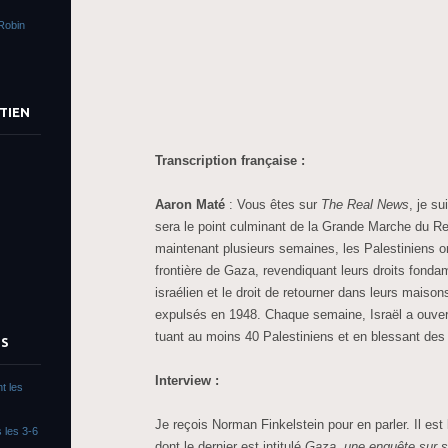
Robin
TIEN
Transcription française :
Aaron Maté
: Vous êtes sur
The Real News
, je s
sera le point culminant de la Grande Marche du Re
maintenant plusieurs semaines, les Palestiniens o
frontière de Gaza, revendiquant leurs droits fonda
israélien et le droit de retourner dans leurs maison
expulsés en 1948. Chaque semaine, Israël a ouvert
tuant au moins 40 Palestiniens et en blessant des m
TS
Interview :
t les
Je reçois Norman Finkelstein pour en parler. Il est
 les 3-6
dont le dernier est intitulé
Gaza, une enquête sur s