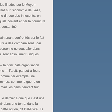
 les Etudes sur le Moyen-
ndard sur l’économie de Gaza,
lle dit que des innocents, en
’ils boivent et par la nourriture
t contaminé.
intenant confrontés par le fait
urir à des comparaisons, car
 personne ne veut aller dans
qui sont absolument uniques.
la principale organisation
ns — l’a dit, partout ailleurs
e, comme par exemple une
hommes, comme la guerre en
n mais les gens peuvent fuir.
 le dernier à dire que c’est une
nir dans une tente, dans la
ette option, dit l’UNRWA. Ils