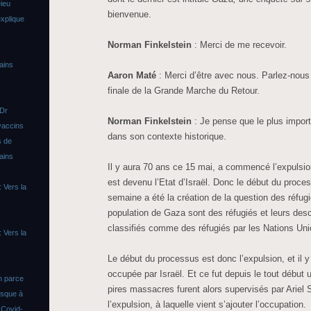
ieu
bienvenue.
xplique
Norman Finkelstein
: Merci de me recevoir.
ains
Aaron Maté
: Merci d’être avec nous. Parlez-nou
finale de la Grande Marche du Retour.
 Dr
Norman Finkelstein
: Je pense que le plus import
vaccins
dans son contexte historique.
s de
ains
Il y aura 70 ans ce 15 mai, a commencé l’expulsio
est devenu l’Etat d’Israël. Donc le début du proce
 Vers la
semaine a été la création de la question des réfug
population de Gaza sont des réfugiés et leurs des
classifiés comme des réfugiés par les Nations Uni
 Vers la
Le début du processus est donc l’expulsion, et il 
occupée par Israël. Et ce fut depuis le tout début 
n parce
pires massacres furent alors supervisés par Ariel
asque à
l’expulsion, à laquelle vient s’ajouter l’occupation.
s
Covid-