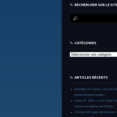
RECHERCHER SUR LE SITE
CATÉGORIES
Catégories
ARTICLES RÉCENTS
Incendies en France, c’est de la 
grand méchant Poutine !
Covid 19 : 2021 – Le Dr Louis F
renverse le plateau de CNews !
« Erreur 404, page non trouvée. 