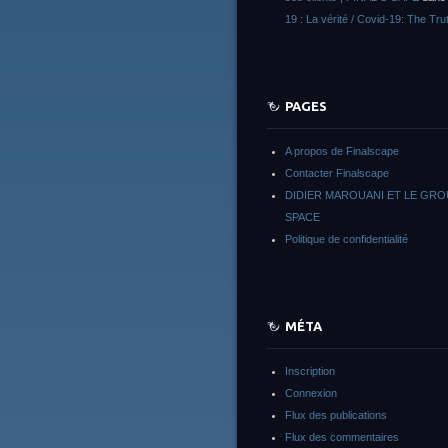
19 : La vérité / Covid-19: The Tru
PAGES
A propos de Finalscape
Contacter Finalscape
DIDIER MAROUANI ET LE GR
SPACE
Politique de confidentialité
MÉTA
Inscription
Connexion
Flux des publications
Flux des commentaires