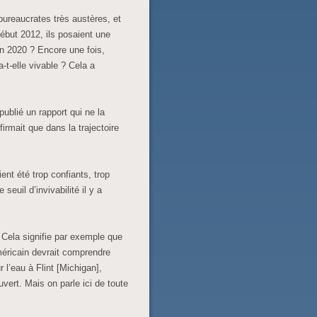
ureaucrates très austères, et
ébut 2012, ils posaient une
 en 2020 ? Encore une fois,
t-elle vivable ? Cela a
blié un rapport qui ne la
irmait que dans la trajectoire
nt été trop confiants, trop
 seuil d’invivabilité il y a
 Cela signifie par exemple que
éricain devrait comprendre
 l’eau à Flint [Michigan],
uvert. Mais on parle ici de toute