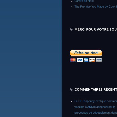
L’arbre de Noêl
The Promise You Made by Cock 
MERCI POUR VOTRE SOU
COMMENTAIRES RÉCEN
Le Dr Tenpenny explique commen
vaccins à ARNm annonceront le
processus de dépeuplement dans