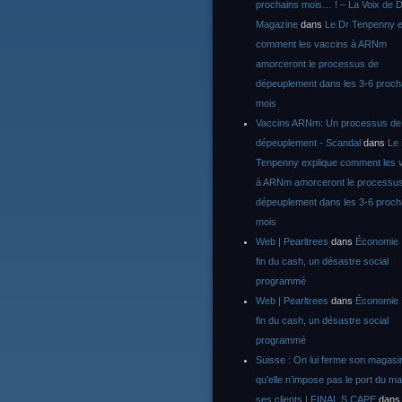
prochains mois… ! – La Voix de D
Magazine
dans
Le Dr Tenpenny e
comment les vaccins à ARNm
amorceront le processus de
dépeuplement dans les 3-6 proch
mois
Vaccins ARNm: Un processus de
dépeuplement - Scandal
dans
Le
Tenpenny explique comment les 
à ARNm amorceront le processu
dépeuplement dans les 3-6 proch
mois
Web | Pearltrees
dans
Économie :
fin du cash, un désastre social
programmé
Web | Pearltrees
dans
Économie :
fin du cash, un désastre social
programmé
Suisse : On lui ferme son magasi
qu’elle n’impose pas le port du m
ses clients | FINAL S CAPE
dan