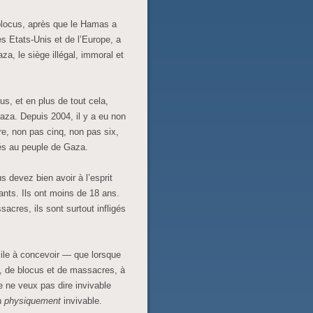
blocus, après que le Hamas a
es Etats-Unis et de l’Europe, a
a, le siège illégal, immoral et
us, et en plus de tout cela,
aza. Depuis 2004, il y a eu non
re, non pas cinq, non pas six,
gés au peuple de Gaza.
 devez bien avoir à l’esprit
ants. Ils ont moins de 18 ans.
acres, ils sont surtout infligés
cile à concevoir — que lorsque
, de blocus et de massacres, à
je ne veux pas dire invivable
en
physiquement
invivable.