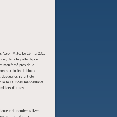
uis Aaron Maté. Le 15 mai 2018
tour, dans laquelle depuis
nt manifesté près de la
mentaux, la fin du blocus
s desquelles ils ont été
 le feu sur ces manifestants,
illiers d’autres.
 l’auteur de nombreux livres,
on martyre
. Norman,