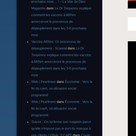
prochains mois… ! – La Voix de Dieu
Magazine
dans
Le Dr Tenpenny explique
comment les vaccins à ARNm
amorceront le processus de
dépeuplement dans les 3-6 prochains
mois
Vaccins ARNm: Un processus de
dépeuplement - Scandal
dans
Le Dr
Tenpenny explique comment les vaccins
à ARNm amorceront le processus de
dépeuplement dans les 3-6 prochains
mois
Web | Pearltrees
dans
Économie : Vers la
fin du cash, un désastre social
programmé
Web | Pearltrees
dans
Économie : Vers la
fin du cash, un désastre social
programmé
Suisse : On lui ferme son magasin parce
qu’elle n’impose pas le port du masque à
ses clients | FINAL S CAPE
dans
Covid-