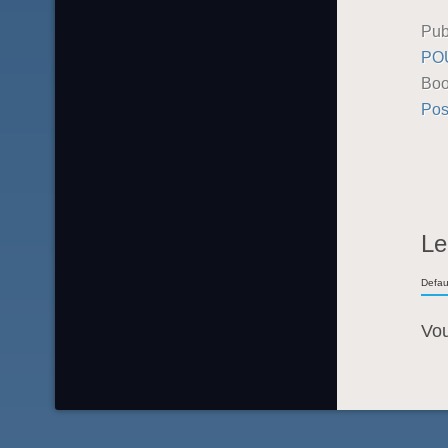
Pub
PO
Boo
Pos
Le
Defau
Vo