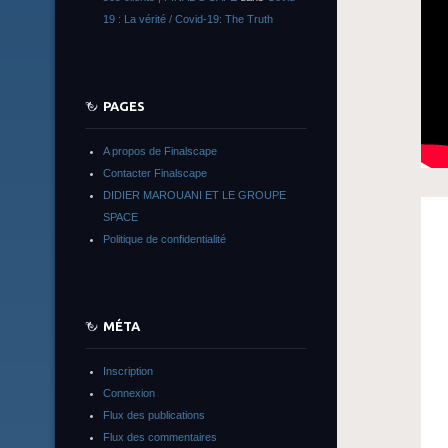
19 : La vérité / Covid-19: The Truth
PAGES
A propos de Finalscape
Contacter Finalscape
DIDIER MAROUANI ET LE GROUPE
SPACE
Politique de confidentialité
MÉTA
Inscription
Connexion
Flux des publications
Flux des commentaires