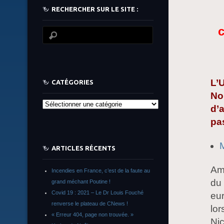
RECHERCHER SUR LE SITE :
c
L’U
CATÉGORIES
No
Catégories
d’
pas
M
ARTICLES RÉCENTS
Ami
Incendies en France, c’est de la faute au
du 
grand méchant Poutine !
Covid 19 : 2021 – Le Dr Louis Fouché
eur
renverse le plateau de CNews !
lor
« Erreur 404, page non trouvée. »
Nic