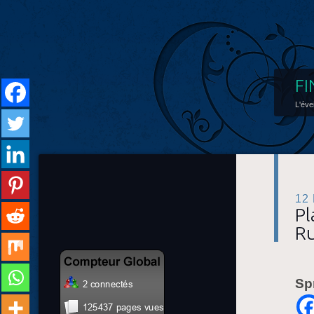
FI
L'éve
12
Pl
Ru
Sp