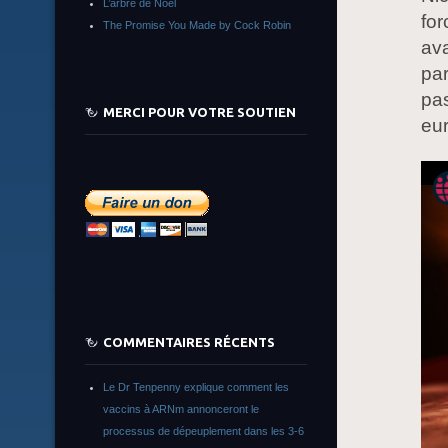
L’arbre de Noêl
for
The Promise You Made by Cock Robin
ava
par
pas
MERCI POUR VOTRE SOUTIEN
eu
COMMENTAIRES RÉCENTS
Le Dr Tenpenny explique comment les
vaccins à ARNm annonceront le
processus de dépeuplement dans les 3-6