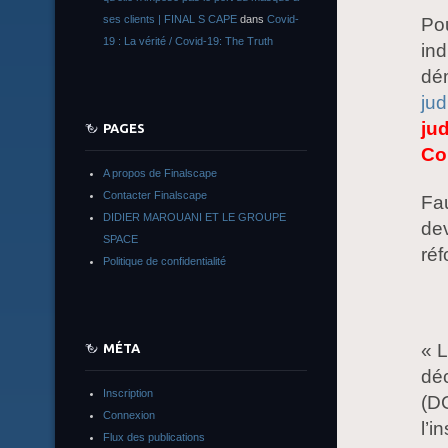
ses clients | FINAL S CAPE
dans
Covid-
Pou
19 : La vérité / Covid-19: The Truth
ind
dém
jud
jud
PAGES
Co
A propos de Finalscape
Contacter Finalscape
Fau
DIDIER MAROUANI ET LE GROUPE
dev
SPACE
réf
Politique de confidentialité
« L
MÉTA
déc
Inscription
(D
Connexion
l’i
Flux des publications