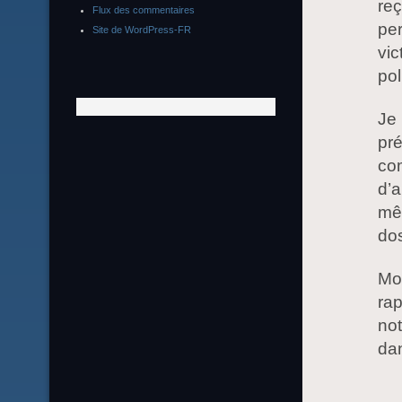
reç
Flux des commentaires
per
Site de WordPress-FR
vic
pol
Je
pré
co
d’a
mêm
do
Mo
rap
not
dan