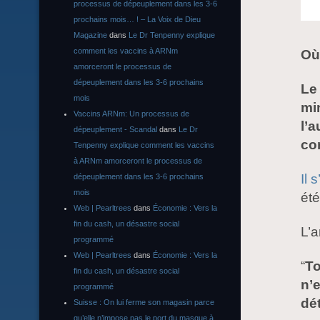
processus de dépeuplement dans les 3-6
prochains mois… ! – La Voix de Dieu
Magazine
dans
Le Dr Tenpenny explique
comment les vaccins à ARNm
Où 
amorceront le processus de
dépeuplement dans les 3-6 prochains
Le
mois
mi
Vaccins ARNm: Un processus de
l’a
dépeuplement - Scandal
dans
Le Dr
con
Tenpenny explique comment les vaccins
à ARNm amorceront le processus de
Il 
dépeuplement dans les 3-6 prochains
mois
été
Web | Pearltrees
dans
Économie : Vers la
fin du cash, un désastre social
L’a
programmé
Web | Pearltrees
dans
Économie : Vers la
“
To
fin du cash, un désastre social
n’
programmé
dé
Suisse : On lui ferme son magasin parce
qu’elle n’impose pas le port du masque à