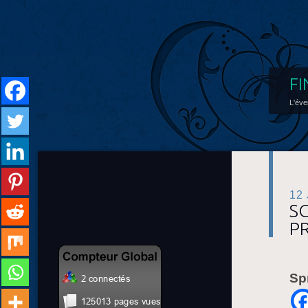
FI
L'éve
12
S
P
Sp