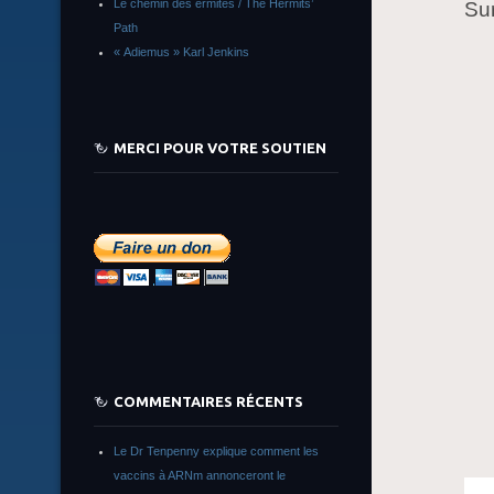
Le chemin des ermites / The Hermits’
Su
Path
« Adiemus » Karl Jenkins
MERCI POUR VOTRE SOUTIEN
COMMENTAIRES RÉCENTS
Le Dr Tenpenny explique comment les
vaccins à ARNm annonceront le