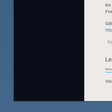
les
Fra
Gil
ht
Co
Le
Defau
Vo