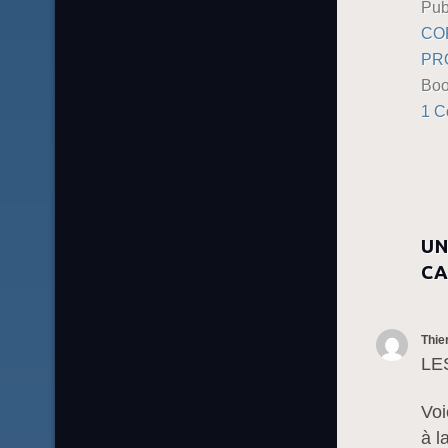
Pub
CO
PR
Boo
1 
UN
CA
Thie
LE
Voi
à l