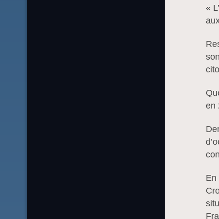
« L
aux
Res
son
cit
Quo
en 
Dem
d’o
con
En 
Cro
sit
Fra