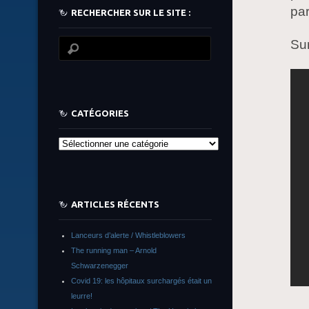
par
RECHERCHER SUR LE SITE :
Su
CATÉGORIES
Catégories
ARTICLES RÉCENTS
Lanceurs d’alerte / Whistleblowers
The running man – Arnold
Schwarzenegger
Covid 19: les hôpitaux surchargés était un
leurre!