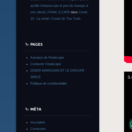
qu’elle n’impose pas le port du masque à
ses clients | FINAL S CAPE
dans
Covid-
19 : La vérité / Covid-19: The Truth
PAGES
A propos de Finalscape
Contacter Finalscape
DIDIER MAROUANI ET LE GROUPE
SPACE
Politique de confidentialité
MÉTA
Inscription
Connexion