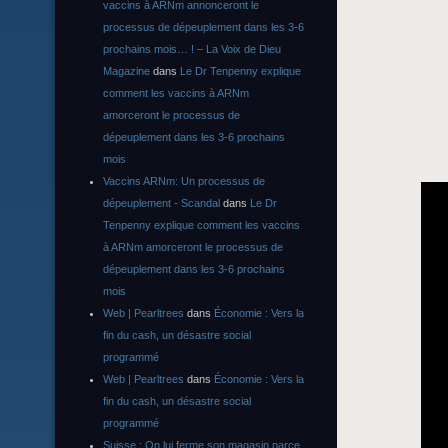
vaccins à ARNm annonceront le
processus de dépeuplement dans les 3-6
prochains mois… ! – La Voix de Dieu
Magazine
dans
Le Dr Tenpenny explique
comment les vaccins à ARNm
amorceront le processus de
dépeuplement dans les 3-6 prochains
mois
Vaccins ARNm: Un processus de
dépeuplement - Scandal
dans
Le Dr
Tenpenny explique comment les vaccins
à ARNm amorceront le processus de
dépeuplement dans les 3-6 prochains
mois
Web | Pearltrees
dans
Économie : Vers la
fin du cash, un désastre social
programmé
Web | Pearltrees
dans
Économie : Vers la
fin du cash, un désastre social
programmé
Suisse : On lui ferme son magasin parce