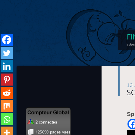
FI
L'éve
13
S
Sp