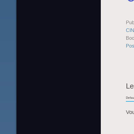
Pub
CI
Boo
Pos
Le
Defau
Vo