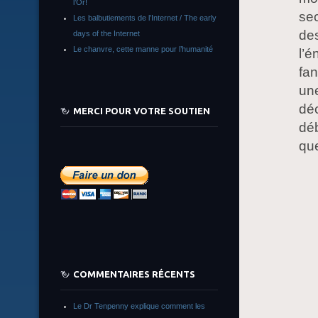
l’Or!
sec
Les balbutiements de l’Internet / The early
de
days of the Internet
Le chanvre, cette manne pour l’humanité
l’é
fan
une
déc
MERCI POUR VOTRE SOUTIEN
déb
que
COMMENTAIRES RÉCENTS
Le Dr Tenpenny explique comment les