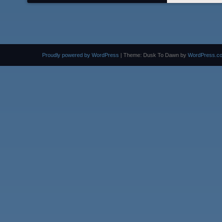
Proudly powered by WordPress
|
Theme: Dusk To Dawn by
WordPress.c