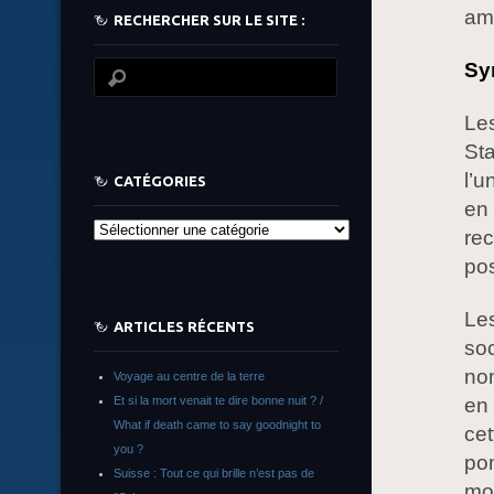
amé
RECHERCHER SUR LE SITE :
Sy
Le
Sta
l’u
CATÉGORIES
en
Catégories
rec
pos
Les
ARTICLES RÉCENTS
soc
no
Voyage au centre de la terre
Et si la mort venait te dire bonne nuit ? /
en
What if death came to say goodnight to
cet
you ?
pom
Suisse : Tout ce qui brille n’est pas de
mod