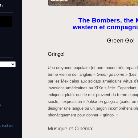
 :
The Bombers, the 
western et compagni
Green Go!
Gringo!
Une croyance populaire (et une théorie très répandu
terme vienne de l’anglais
« Green go home »
(Les 
par les Mexicains aux soldats américains vêtus d’
invasions américaines au XIXe siècle. Cependant,
indiquent plutôt que le mot provient du terme esp
siècle, l’expression
« hablar en griego »
(parler en 
s
désigner une langue ou un jargon incompréhensible
phonétiquement pour donner « gringo. »
 était un
Musique et Cinéma: