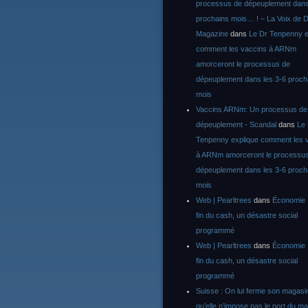
processus de dépeuplement dans
prochains mois… ! – La Voix de D
Magazine
dans
Le Dr Tenpenny e
comment les vaccins à ARNm
amorceront le processus de
dépeuplement dans les 3-6 proch
mois
Vaccins ARNm: Un processus de
dépeuplement - Scandal
dans
Le
Tenpenny explique comment les 
à ARNm amorceront le processu
dépeuplement dans les 3-6 proch
mois
Web | Pearltrees
dans
Économie :
fin du cash, un désastre social
programmé
Web | Pearltrees
dans
Économie :
fin du cash, un désastre social
programmé
Suisse : On lui ferme son magasi
qu’elle n’impose pas le port du m