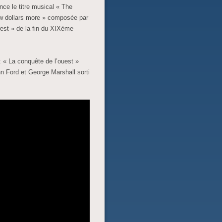
ce le titre musical « The
ew dollars more » composée par
west » de la fin du XIXème
lm: « La conquête de l’ouest »
 Ford et George Marshall sorti