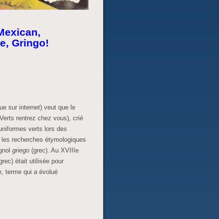
Mexican,
e, Gringo!
e sur internet) veut que le
Verts rentrez chez vous), crié
uniformes verts lors des
 les recherches étymologiques
agnol
griego
(grec). Au XVIIIe
grec) était utilisée pour
, terme qui a évolué