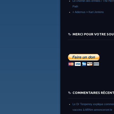
Le chemin des ermites / The Herm
Path
« Adiemus » Karl Jenkins
MERCI POUR VOTRE SOU
COMMENTAIRES RÉCEN
Le Dr Tenpenny explique commen
vaccins à ARNm annonceront le