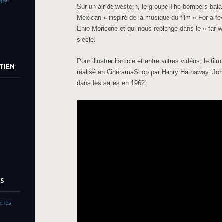
its’
Sur un air de western, le groupe The bombers balan
Mexican » inspiré de la musique du film « For a f
Enio Moricone et qui nous replonge dans le « far 
siècle.
Pour illustrer l’article et entre autres vidéos, le fi
TIEN
réalisé en CinéramaScop par Henry Hathaway, John
dans les salles en 1962.
TS
t les