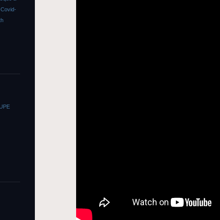
s
Covid-
th
OUPE