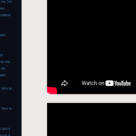
 les 3-6
ieu
xplique
ains
 Dr
vaccins
s de
ains
 Vers la
 Vers la
n parce
asque à