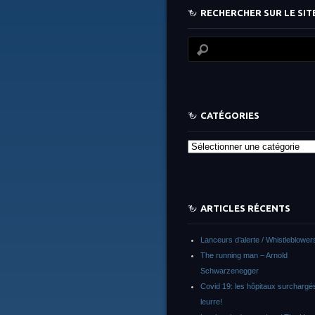
RECHERCHER SUR LE SITE
CATÉGORIES
Catégories
ARTICLES RÉCENTS
Lanceurs d’alerte / Whistleblower
The running man – Arnold
Schwarzenegger
Covid 19: les hôpitaux surchargés
leurre!