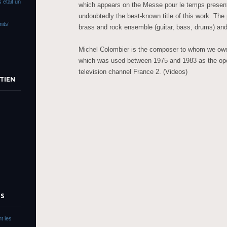
 était un
which appears on the Messe pour le temps present
undoubtedly the best-known title of this work. The p
its’
brass and rock ensemble (guitar, bass, drums) and
Michel Colombier is the composer to whom we ow
which was used between 1975 and 1983 as the ope
television channel France 2. (Videos)
TIEN
TS
t les