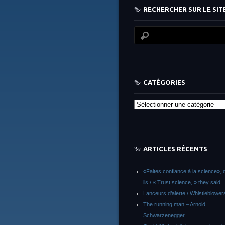
RECHERCHER SUR LE SITE
CATÉGORIES
Catégories
ARTICLES RÉCENTS
«Faites confiance à la science», d
ils / « Trust science, » they said.
Lanceurs d’alerte / Whistleblower
The running man – Arnold
Schwarzenegger