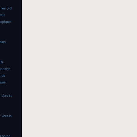
 les 3-6
ieu
xplique
ains
 Dr
vaccins
s de
ains
 Vers la
 Vers la
n parce