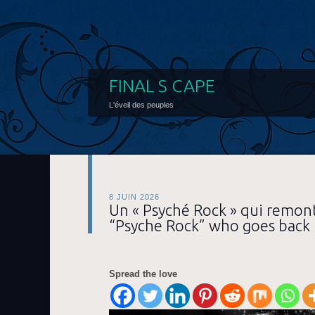
FINAL S CAPE
L'éveil des peuples
8 JUIN 2026
Un « Psyché Rock » qui remont
“Psyche Rock” who goes back 
Spread the love