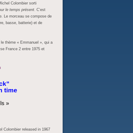
ichel Colombier sorti
ur le temps présent
. C’est
uvre. Le morceau se compose de
re, basse, batterie) et de
it le thème « Emmanuel », qui a
aise France 2 entre 1975 et
ck”
n time
ls »
el Colombier released in 1967