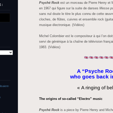
Psyché Rock
est un morceau de Pierre Henry et M
 :
en 1967 qui figure sur la suite de danses
Messe po
sans nul doute le titre le plus connu de cette œ
cloches, de flûtes, cuivres et ensemble rock (guita
musique électronique. (Vidéos)
Michel Colombier est le compositeur à qui l’on do
servi de générique à la chaîne de télévision franç
1983. (Vidéos)
A “Psyche Ro
who goes back i
isaient-
« A ringing of bel
s
The origins of so-called “Electro” music
Psyché Rock
is a piece by Pierre Henry and Mich