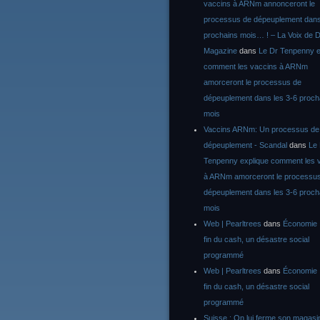
vaccins à ARNm annonceront le
processus de dépeuplement dans
prochains mois… ! – La Voix de D
Magazine
dans
Le Dr Tenpenny e
comment les vaccins à ARNm
amorceront le processus de
dépeuplement dans les 3-6 proch
mois
Vaccins ARNm: Un processus de
dépeuplement - Scandal
dans
Le
Tenpenny explique comment les 
à ARNm amorceront le processu
dépeuplement dans les 3-6 proch
mois
Web | Pearltrees
dans
Économie :
fin du cash, un désastre social
programmé
Web | Pearltrees
dans
Économie :
fin du cash, un désastre social
programmé
Suisse : On lui ferme son magasi