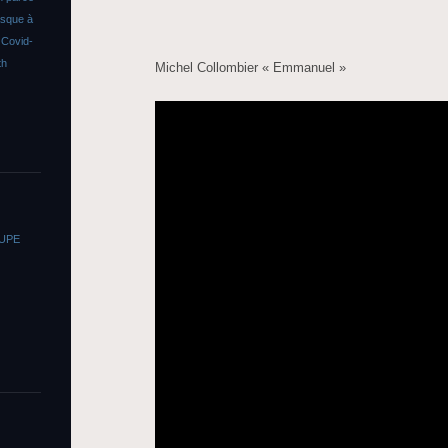
asque à
s
Covid-
th
Michel Collombier « Emmanuel »
OUPE