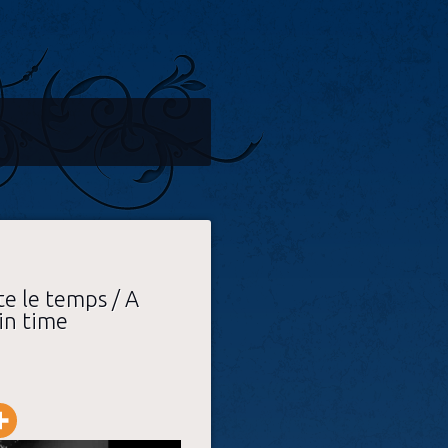
e le temps / A
in time