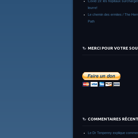
Covid 19: les hôpitaux surchargés
leurre!
Le chemin des ermites / The Herm
Path
MERCI POUR VOTRE SOU
COMMENTAIRES RÉCEN
Le Dr Tenpenny explique commen