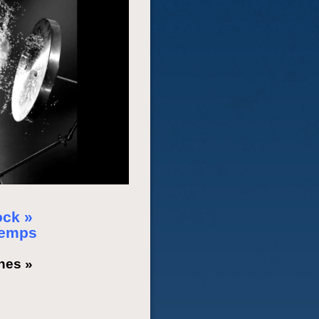
ock »
temps
hes »