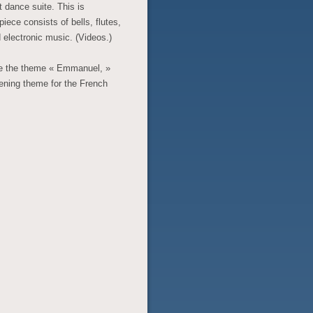
 dance suite. This is
iece consists of bells, flutes,
 electronic music. (Videos.)
e the theme « Emmanuel, »
ning theme for the French