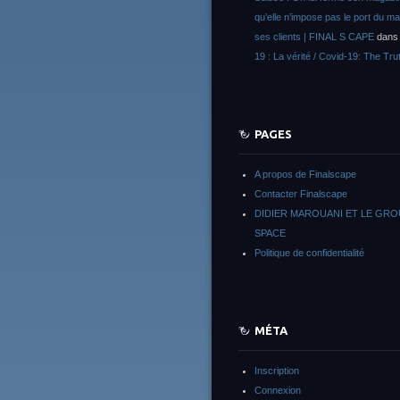
qu’elle n’impose pas le port du m
ses clients | FINAL S CAPE
dan
19 : La vérité / Covid-19: The Tru
PAGES
A propos de Finalscape
Contacter Finalscape
DIDIER MAROUANI ET LE GR
SPACE
Politique de confidentialité
MÉTA
Inscription
Connexion