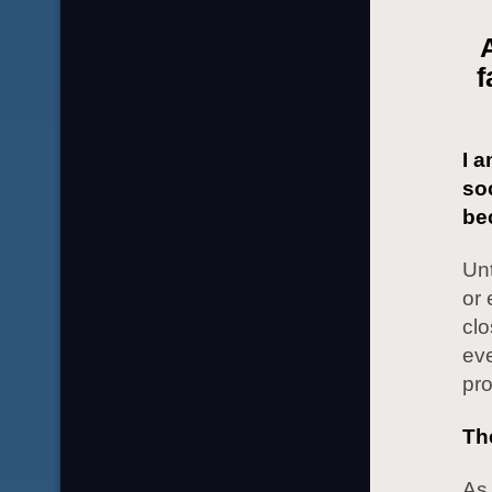
f
I 
soc
be
Unt
or 
clo
eve
pro
The
As 