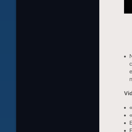
N
c
e
n
Vi
«
E
E