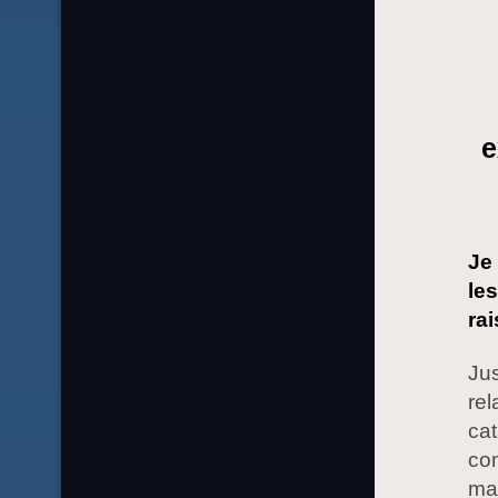
e
Je 
le
rai
Jus
rel
cat
co
ma