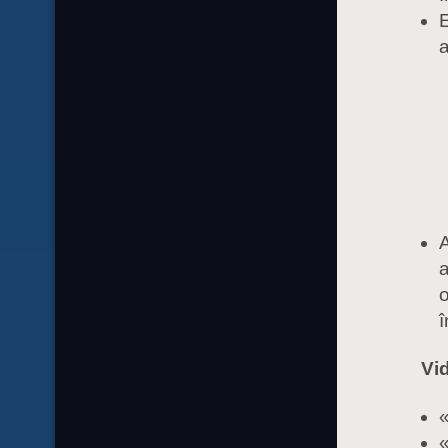
E
a
A
a
o
î
Vi
«