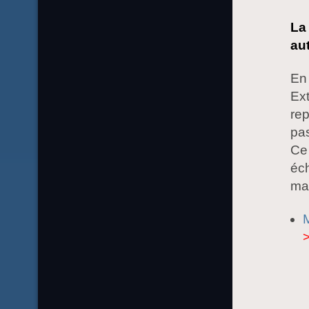
La 
au
En 
Ext
rep
pas
Ce 
éch
man