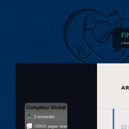
FI
L'éve
AR
23