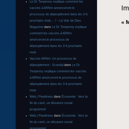
Le Dr Tenpenny explique comment les
Im
vaccins à ARNm annonceront le
processus de dépeuplement dans les 3-6
prochains mois… ! – La Voix de Dieu
« 
Magazine
dans
Le Dr Tenpenny explique
comment les vaccins à ARNm
amorceront le processus de
dépeuplement dans les 3-6 prochains
mois
Vaccins ARNm: Un processus de
dépeuplement - Scandal
dans
Le Dr
Tenpenny explique comment les vaccins
à ARNm amorceront le processus de
dépeuplement dans les 3-6 prochains
mois
Web | Pearltrees
dans
Économie : Vers la
fin du cash, un désastre social
programmé
Web | Pearltrees
dans
Économie : Vers la
fin du cash, un désastre social
programmé