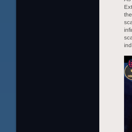
Ext
the
sca
inf
sca
ind