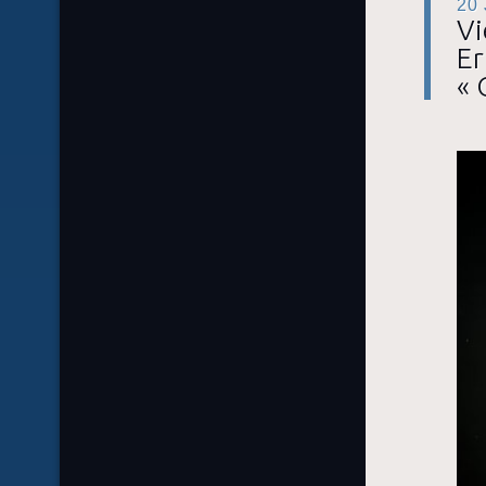
20
Vi
Er
« 