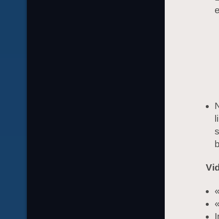
e
N
l
s
b
Vi
«
I