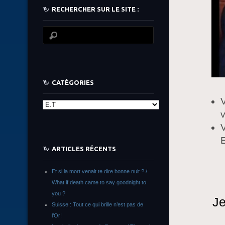
RECHERCHER SUR LE SITE :
CATÉGORIES
V
Catégories
v
V
E
ARTICLES RÉCENTS
Et si la mort venait te dire bonne nuit ? /
What if death came to say goodnight to
you ?
Je
Suisse : Tout ce qui brille n’est pas de
l’Or!