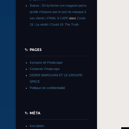
Suisse : On lui ferme son magasin parce
qu’elle n’impose pas le port du masque à
ses clients | FINAL S CAPE
dans
Covid-
19 : La vérité / Covid-19: The Truth
PAGES
A propos de Finalscape
Contacter Finalscape
DIDIER MAROUANI ET LE GROUPE
SPACE
Politique de confidentialité
MÉTA
Inscription