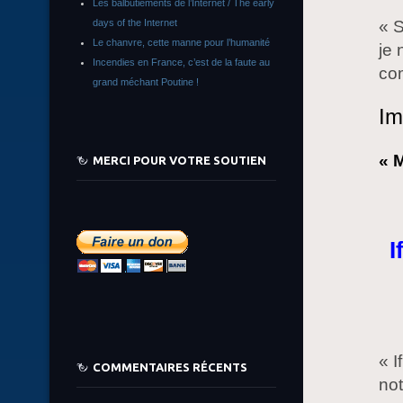
Les balbutiements de l’Internet / The early
days of the Internet
« S
Le chanvre, cette manne pour l’humanité
je
Incendies en France, c’est de la faute au
co
grand méchant Poutine !
Im
« M
MERCI POUR VOTRE SOUTIEN
I
« I
COMMENTAIRES RÉCENTS
not