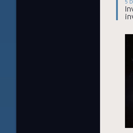
5 
In
in