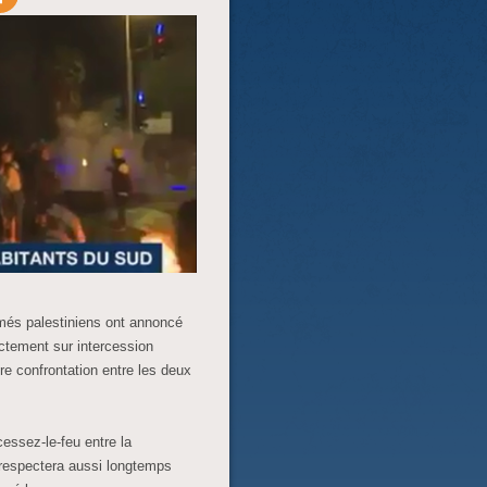
és palestiniens ont annoncé
ectement sur intercession
re confrontation entre les deux
cessez-le-feu entre la
e respectera aussi longtemps