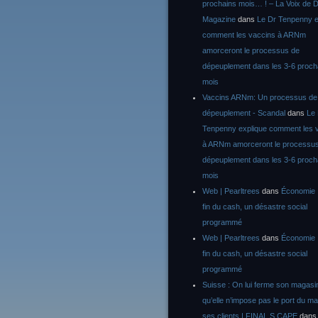
prochains mois… ! – La Voix de D
Magazine
dans
Le Dr Tenpenny e
comment les vaccins à ARNm
amorceront le processus de
dépeuplement dans les 3-6 proch
mois
Vaccins ARNm: Un processus de
dépeuplement - Scandal
dans
Le
Tenpenny explique comment les 
à ARNm amorceront le processu
dépeuplement dans les 3-6 proch
mois
Web | Pearltrees
dans
Économie :
fin du cash, un désastre social
programmé
Web | Pearltrees
dans
Économie :
fin du cash, un désastre social
programmé
Suisse : On lui ferme son magasi
qu’elle n’impose pas le port du m
ses clients | FINAL S CAPE
dan