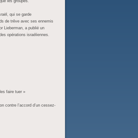
qué les groupes.
raël, qui se garde
rds de trêve avec ses ennemis
dor Lieberman, a publié un
es opérations israéliennes.
es faire tuer »
on contre l’accord d’un cessez-