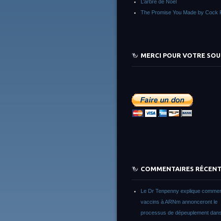
L’arbre de Noêl
The Promise You Made by Cock 
MERCI POUR VOTRE SOU
COMMENTAIRES RÉCEN
Le Dr Tenpenny explique commen
vaccins à ARNm annonceront le
processus de dépeuplement dans