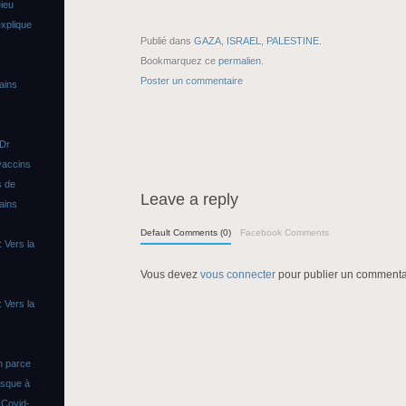
ieu
xplique
Publié dans
GAZA
,
ISRAEL
,
PALESTINE
.
Bookmarquez ce
permalien
.
Poster un commentaire
ains
 Dr
vaccins
s de
Leave a reply
ains
Default Comments (0)
Facebook Comments
 Vers la
Vous devez
vous connecter
pour publier un commenta
 Vers la
n parce
asque à
s
Covid-