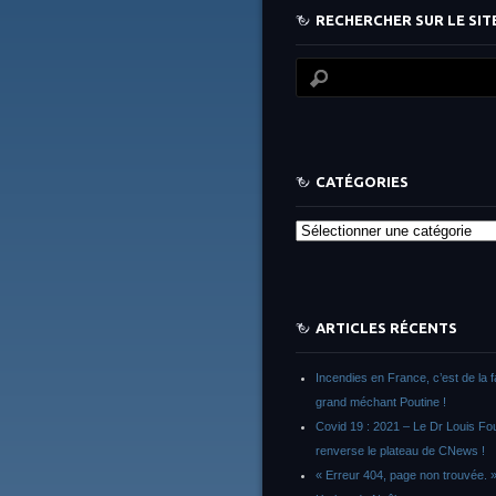
RECHERCHER SUR LE SITE
CATÉGORIES
Catégories
ARTICLES RÉCENTS
Incendies en France, c’est de la 
grand méchant Poutine !
Covid 19 : 2021 – Le Dr Louis F
renverse le plateau de CNews !
« Erreur 404, page non trouvée. 