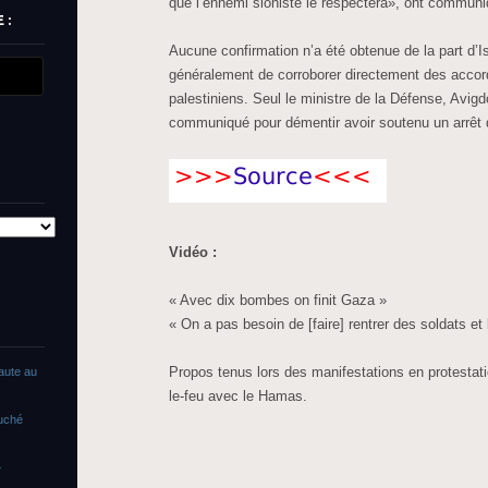
que l’ennemi sioniste le respectera», ont communi
 :
Aucune confirmation n’a été obtenue de la part d’Is
généralement de corroborer directement des acco
palestiniens. Seul le ministre de la Défense, Avig
communiqué pour démentir avoir soutenu un arrêt d
Vidéo :
« Avec dix bombes on finit Gaza »
« On a pas besoin de [faire] rentrer des soldats et l
Propos tenus lors des manifestations en protestati
faute au
le-feu avec le Hamas.
ouché
»