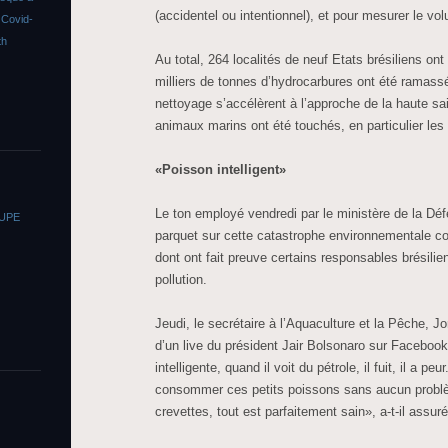
(accidentel ou intentionnel), et pour mesurer le v
s
Covid-
th
Au total, 264 localités de neuf Etats brésiliens on
milliers de tonnes d’hydrocarbures ont été ramassé
nettoyage s’accélèrent à l’approche de la haute s
animaux marins ont été touchés, en particulier les
«Poisson intelligent»
Le ton employé vendredi par le ministère de la Défe
OUPE
parquet sur cette catastrophe environnementale co
dont ont fait preuve certains responsables brésilie
pollution.
Jeudi, le secrétaire à l’Aquaculture et la Pêche, Jo
d’un live du président Jair Bolsonaro sur Facebook
intelligente, quand il voit du pétrole, il fuit, il a p
consommer ces petits poissons sans aucun problè
crevettes, tout est parfaitement sain», a-t-il assur