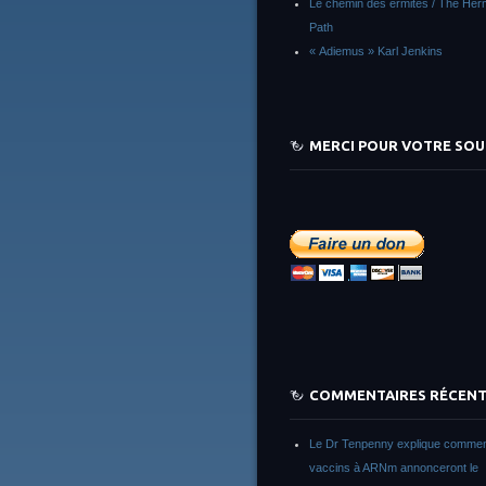
Le chemin des ermites / The Herm
Path
« Adiemus » Karl Jenkins
MERCI POUR VOTRE SOU
COMMENTAIRES RÉCEN
Le Dr Tenpenny explique commen
vaccins à ARNm annonceront le