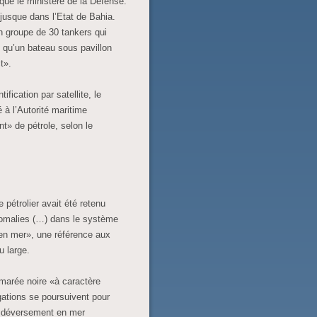
iqué le ministère de la Défense.
 jusque dans l’Etat de Bahia.
un groupe de 30 tankers qui
nt qu’un bateau sous pavillon
t».
ification par satellite, le
à l’Autorité maritime
t» de pétrole, selon le
e pétrolier avait été retenu
nomalies (…) dans le système
 en mer», une référence aux
u large.
e marée noire «à caractère
igations se poursuivent pour
ce déversement en mer