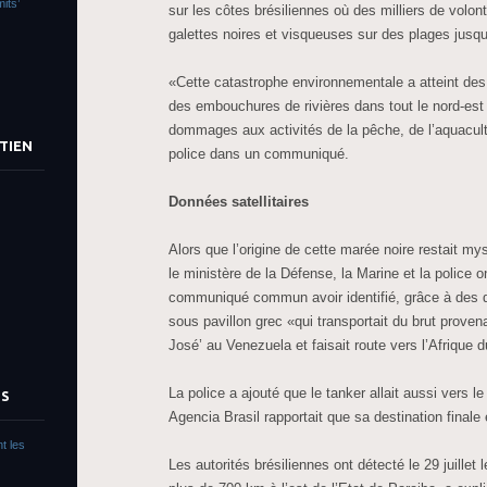
its’
sur les côtes brésiliennes où des milliers de volont
galettes noires et visqueuses sur des plages jusqu
«Cette catastrophe environnementale a atteint de
des embouchures de rivières dans tout le nord-est
dommages aux activités de la pêche, de l’aquacultu
TIEN
police dans un communiqué.
Données satellitaires
Alors que l’origine de cette marée noire restait m
le ministère de la Défense, la Marine et la police 
communiqué commun avoir identifié, grâce à des do
sous pavillon grec «qui transportait du brut provena
José’ au Venezuela et faisait route vers l’Afrique 
La police a ajouté que le tanker allait aussi vers l
TS
Agencia Brasil rapportait que sa destination finale 
t les
Les autorités brésiliennes ont détecté le 29 juillet