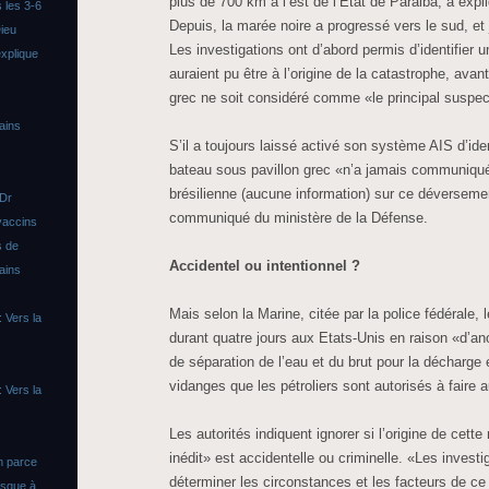
plus de 700 km à l’est de l’Etat de Paraiba, a expl
 les 3-6
Depuis, la marée noire a progressé vers le sud, et
ieu
Les investigations ont d’abord permis d’identifier 
xplique
auraient pu être à l’origine de la catastrophe, ava
grec ne soit considéré comme «le principal suspec
ains
S’il a toujours laissé activé son système AIS d’ident
bateau sous pavillon grec «n’a jamais communiqué 
brésilienne (aucune information) sur ce déversemen
 Dr
communiqué du ministère de la Défense.
vaccins
s de
Accidentel ou intentionnel ?
ains
Mais selon la Marine, citée par la police fédérale, l
 Vers la
durant quatre jours aux Etats-Unis en raison «d’a
de séparation de l’eau et du brut pour la décharge
vidanges que les pétroliers sont autorisés à faire a
 Vers la
Les autorités indiquent ignorer si l’origine de cett
inédit» est accidentelle ou criminelle. «Les invest
n parce
déterminer les circonstances et les facteurs de 
asque à