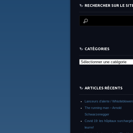
RECHERCHER SUR LE SITE
CATÉGORIES
Catégories
ARTICLES RÉCENTS
Lanceurs d’alerte / Whistleblower
The running man – Arnold
Schwarzenegger
Covid 19: les hôpitaux surchargés
leurre!