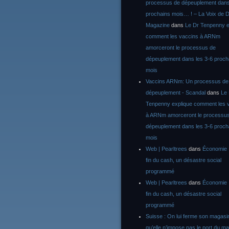
processus de dépeuplement dans
prochains mois… ! – La Voix de D
Magazine
dans
Le Dr Tenpenny e
comment les vaccins à ARNm
amorceront le processus de
dépeuplement dans les 3-6 proch
mois
Vaccins ARNm: Un processus de
dépeuplement - Scandal
dans
Le
Tenpenny explique comment les 
à ARNm amorceront le processu
dépeuplement dans les 3-6 proch
mois
Web | Pearltrees
dans
Économie :
fin du cash, un désastre social
programmé
Web | Pearltrees
dans
Économie :
fin du cash, un désastre social
programmé
Suisse : On lui ferme son magasi
qu’elle n’impose pas le port du m