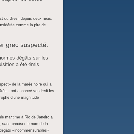
!
st du Brésil depuis deux mois.
onsidérée comme la pire de
er grec suspecté.
énormes dégâts sur les
isition a été émis
uspect» de la marée noire qui a
résil, ont annoncé vendredi les
strophe d’une magnitude
ie maritime à Rio de Janeiro a
, sans préciser le nom de la
s dégâts «incommensurables»