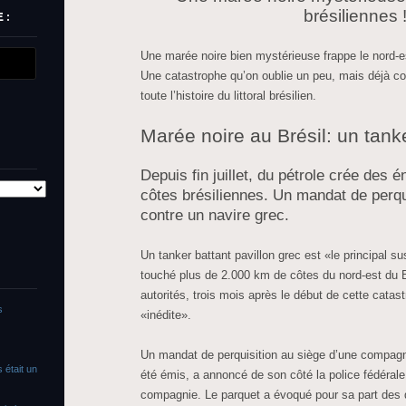
brésiliennes 
 :
Une marée noire bien mystérieuse frappe le nord-e
Une catastrophe qu’on oublie un peu, mais déjà c
toute l’histoire du littoral brésilien.
Marée noire au Brésil: un tank
Depuis fin juillet, du pétrole crée des 
côtes brésiliennes. Un mandat de perqu
contre un navire grec.
Un tanker battant pavillon grec est «le principal s
touché plus de 2.000 km de côtes du nord-est du B
autorités, trois mois après le début de cette cata
s
«inédite».
Un mandat de perquisition au siège d’une compagn
 était un
été émis, a annoncé de son côté la police fédérale
compagnie. Le parquet a évoqué pour sa part de