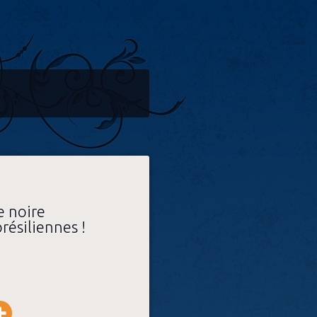
 noire
résiliennes !