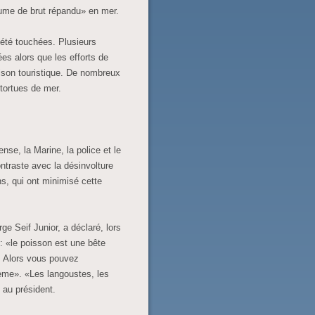
olume de brut répandu» en mer.
t été touchées. Plusieurs
es alors que les efforts de
aison touristique. De nombreux
 tortues de mer.
nse, la Marine, la police et le
ntraste avec la désinvolture
ns, qui ont minimisé cette
rge Seif Junior, a déclaré, lors
: «le poisson est une bête
eur. Alors vous pouvez
me». «Les langoustes, les
é au président.