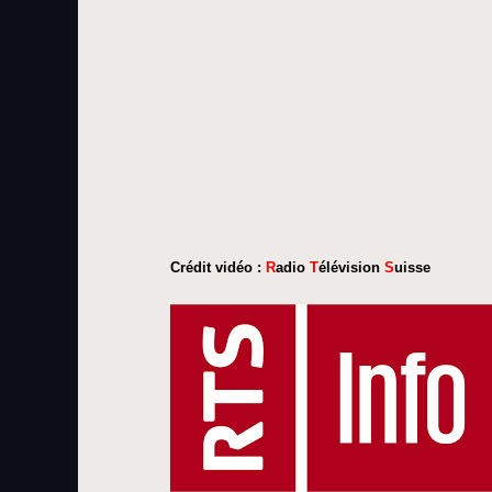
Crédit vidéo :
R
adio
T
élévision
S
uisse