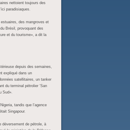
aires nettoient toujours des
’ici paradisiaques.
s estuaires, des mangroves et
 du Brésil, provoquant des
re et du tourisme», a dit la
ystérieuse depuis des semaines,
ont expliqué dans un
nnées satellitaires, un tanker
nt du terminal pétrolier ‘San
du Sud».
e Nigeria, tandis que l’agence
était Singapour.
 le déversement de pétrole, à