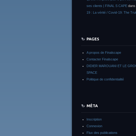
ses clients | FINAL S CAPE
dan
19 : La vérité / Covid-19: The Tru
PAGES
A propos de Finalscape
Contacter Finalscape
DIDIER MAROUANI ET LE GR
SPACE
Politique de confidentialité
MÉTA
Inscription
Connexion
Flux des publications