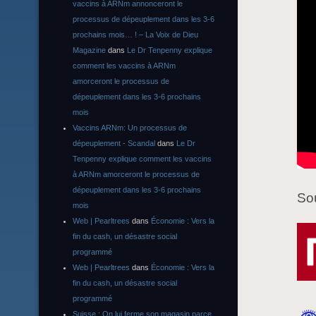
vaccins à ARNm annonceront le
processus de dépeuplement dans les 3-6
prochains mois… ! – La Voix de Dieu
Magazine
dans
Le Dr Tenpenny explique
comment les vaccins à ARNm
amorceront le processus de
dépeuplement dans les 3-6 prochains
mois
Vaccins ARNm: Un processus de
dépeuplement - Scandal
dans
Le Dr
Tenpenny explique comment les vaccins
à ARNm amorceront le processus de
dépeuplement dans les 3-6 prochains
Sou
mois
Web | Pearltrees
dans
Économie : Vers la
fin du cash, un désastre social
programmé
Web | Pearltrees
dans
Économie : Vers la
fin du cash, un désastre social
programmé
Suisse : On lui ferme son magasin parce