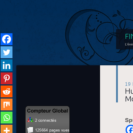
FI
L'éve
19
Hu
Mo
Sp