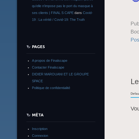
qu’elle n’impose pas le port du masque à
ses clients | FINAL S CAPE
dans
Covid-
19 : La vérité / Covid-19: The Truth
Pub
Boo
Pos
PAGES
A propos de Finalscape
Contacter Finalscape
DIDIER MAROUANI ET LE GROUPE
Le
SPACE
Politique de confidentialité
Defau
Vo
MÉTA
Inscription
Connexion