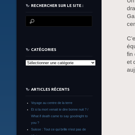
Un 
RECHERCHER SUR LE SITE :
dra
Gaz
cen
C’e
équ
CATÉGORIES
fin
et 
Catégories
auj
ARTICLES RÉCENTS
Voyage au centre de la terre
Et si la mort venait te dire bonne nuit ? /
What if death came to say goodnight to
you ?
Suisse : Tout ce qui brille n’est pas de