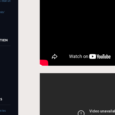
 était un
its’
TIEN
TS
t les