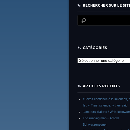
RECHERCHER SUR LE SITE
CATÉGORIES
Catégories
ARTICLES RÉCENTS
«Faites confiance à la science», d
ils / « Trust science, » they said.
Lanceurs d’alerte / Whistleblower
The running man – Arnold
Schwarzenegger