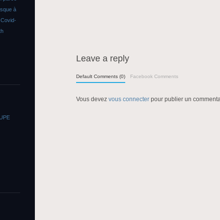
asque à
s
Covid-
th
Leave a reply
Default Comments (0)
Facebook Comments
Vous devez
vous connecter
pour publier un commenta
OUPE