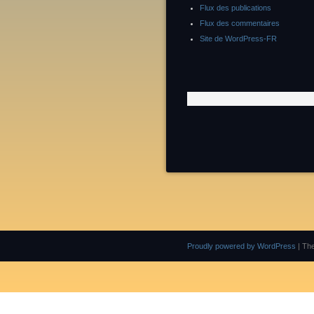
Flux des publications
Flux des commentaires
Site de WordPress-FR
Proudly powered by WordPress
|
Th
Leave me a message, I will answer you as soon as possible. G.S / Finalscape