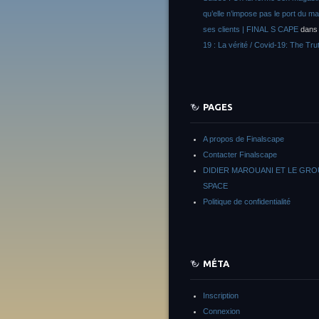
qu’elle n’impose pas le port du m
ses clients | FINAL S CAPE
dan
19 : La vérité / Covid-19: The Tru
PAGES
A propos de Finalscape
Contacter Finalscape
DIDIER MAROUANI ET LE GR
SPACE
Politique de confidentialité
MÉTA
Inscription
Connexion