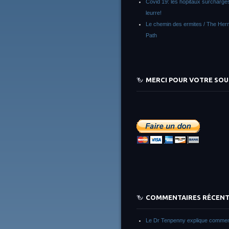
Covid 19: les hôpitaux surchargés
leurre!
Le chemin des ermites / The Herm
Path
MERCI POUR VOTRE SOU
COMMENTAIRES RÉCEN
Le Dr Tenpenny explique commen