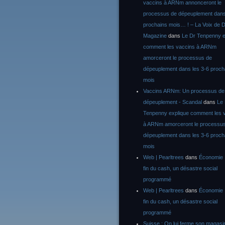
vaccins à ARNm annonceront le
processus de dépeuplement dans
prochains mois… ! – La Voix de D
Magazine
dans
Le Dr Tenpenny e
comment les vaccins à ARNm
amorceront le processus de
dépeuplement dans les 3-6 proch
mois
Vaccins ARNm: Un processus de
dépeuplement - Scandal
dans
Le
Tenpenny explique comment les 
à ARNm amorceront le processu
dépeuplement dans les 3-6 proch
mois
Web | Pearltrees
dans
Économie :
fin du cash, un désastre social
programmé
Web | Pearltrees
dans
Économie :
fin du cash, un désastre social
programmé
Suisse : On lui ferme son magasi