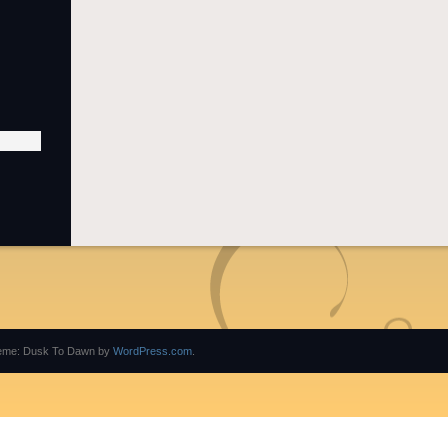
eme: Dusk To Dawn by
WordPress.com
.