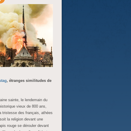
stag
, étranges similitudes de
ine sainte, le lendemain du
 historique vieux de 800 ans,
a tristesse des français, athées
it la religion devant une
tapis rouge se dérouler devant