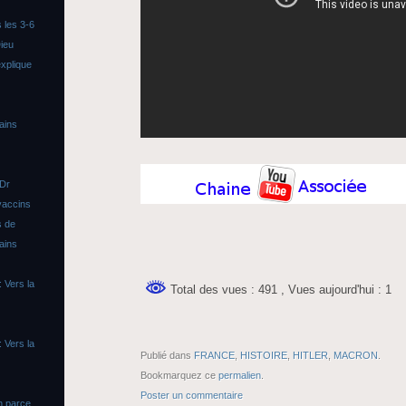
 les 3-6
ieu
xplique
ains
 Dr
vaccins
s de
ains
 Vers la
Total des vues : 491
, Vues aujourd'hui : 1
 Vers la
Publié dans
FRANCE
,
HISTOIRE
,
HITLER
,
MACRON
.
Bookmarquez ce
permalien
.
Poster un commentaire
n parce