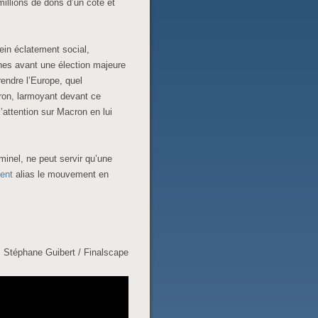
illions de dons d’un côté et
ein éclatement social,
nes avant une élection majeure
rendre l’Europe, quel
on, larmoyant devant ce
l’attention sur Macron en lui
minel, ne peut servir qu’une
ment
alias le mouvement en
Stéphane Guibert / Finalscape