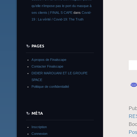
qu’elle n’impose pas le port du masque à
ses clients | FINAL S CAPE
dans
Covid-
19 : La vérité / Covid-19: The Truth
PAGES
A propos de Finalscape
Contacter Finalscape
DIDIER MAROUANI ET LE GROUPE
SPACE
Politique de confidentialité
Pub
MÉTA
RE
Boo
Inscription
Pos
Connexion