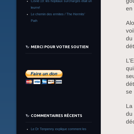
go
Covid 19: les hôpitaux surchargés était un
en 
leurre!
Le chemin des ermites / The Hermits’
Path
Alo
voi
du 
dét
MERCI POUR VOTRE SOUTIEN
L’
qui
seu
dét
se 
La 
du
COMMENTAIRES RÉCENTS
dé
Le Dr Tenpenny explique comment les