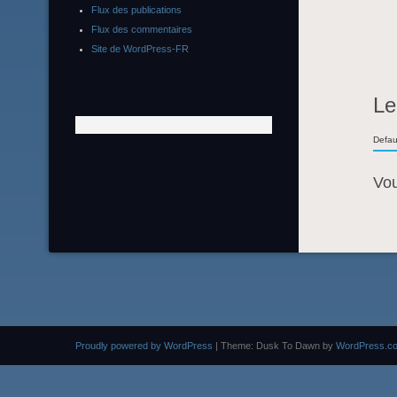
Flux des publications
Flux des commentaires
Site de WordPress-FR
Le
Defau
Vo
Proudly powered by WordPress
|
Theme: Dusk To Dawn by
WordPress.c