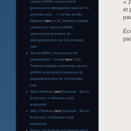
« J
vaccins à ARNm annonceront le
processus de dépeuplement dans les 3-6
et 
prochains mois… ! – La Voix de Dieu
pa
Magazine
dans
Le Dr Tenpenny explique
comment les vaccins à ARNm
Éco
amorceront le processus de
pai
dépeuplement dans les 3-6 prochains
mois
Vaccins ARNm: Un processus de
dépeuplement - Scandal
dans
Le Dr
Tenpenny explique comment les vaccins
à ARNm amorceront le processus de
dépeuplement dans les 3-6 prochains
mois
Web | Pearltrees
dans
Économie : Vers la
fin du cash, un désastre social
programmé
Web | Pearltrees
dans
Économie : Vers la
fin du cash, un désastre social
programmé
Suisse : On lui ferme son magasin parce