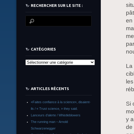
sit
RECHERCHER SUR LE SITE :
pât
en 
mas
men
par
CATÉGORIES
nou
Catégories
La 
cib
les
réb
ARTICLES RÉCENTS
«Faites confiance à la science», disaient-
Si 
ils / « Trust science, » they said.
mou
Lanceurs d’alerte / Whistleblowers
y a
The running man – Arnold
de 
Schwarzenegger