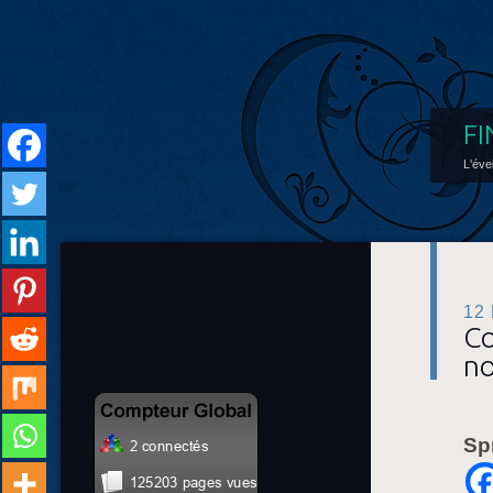
FI
L'éve
12
Co
no
Sp