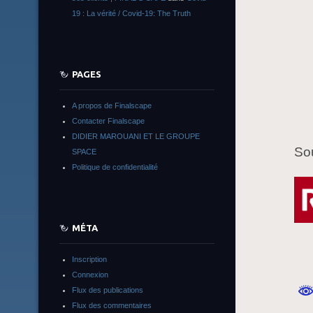
19 : La vérité / Covid-19: The Truth
PAGES
A propos de Finalscape
Contacter Finalscape
DIDIER MAROUANI ET LE GROUPE
Sou
SPACE
Politique de confidentialité
MÉTA
Inscription
Connexion
Flux des publications
Flux des commentaires