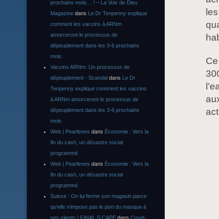
prochains mois… ! – La Voix de Dieu
les
Magazine
dans
Le Dr Tenpenny explique
qua
comment les vaccins à ARNm
amorceront le processus de
hab
dépeuplement dans les 3-6 prochains
mois
Ce 
Vaccins ARNm: Un processus de
300
dépeuplement - Scandal
dans
Le Dr
l’e
Tenpenny explique comment les vaccins
aux
à ARNm amorceront le processus de
act
dépeuplement dans les 3-6 prochains
mois
Web | Pearltrees
dans
Économie : Vers la
fin du cash, un désastre social
programmé
Web | Pearltrees
dans
Économie : Vers la
fin du cash, un désastre social
programmé
Suisse : On lui ferme son magasin parce
qu’elle n’impose pas le port du masque à
ses clients | FINAL S CAPE
dans
Covid-