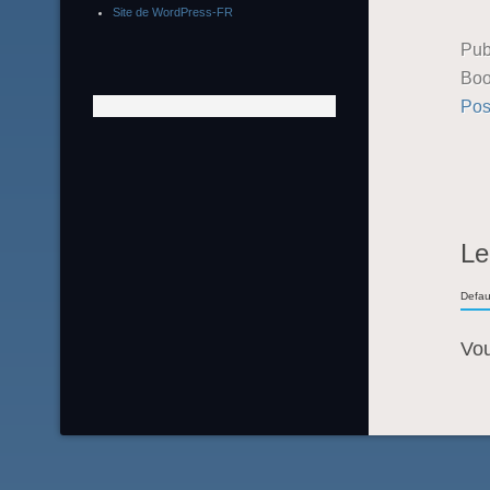
Site de WordPress-FR
Pub
Boo
Pos
Le
Defau
Vo