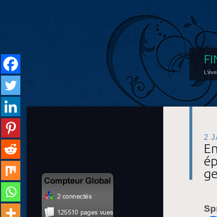
FI
L'éve
2 
En
ép
ge
Sp