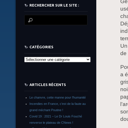
Gen
RECHERCHER SUR LE SITE :
usé
cha
Dé
ind
ter
Un 
CATÉGORIES
de
Catégories
Pou
a é
gri
ARTICLES RÉCENTS
noi
pap
Le chanvre, cette manne pour l’humanité
l’a
Incendies en France, c’est de la faute au
grand méchant Poutine !
son
Covid 19 : 2021 – Le Dr Louis Fouché
do
renverse le plateau de CNews !