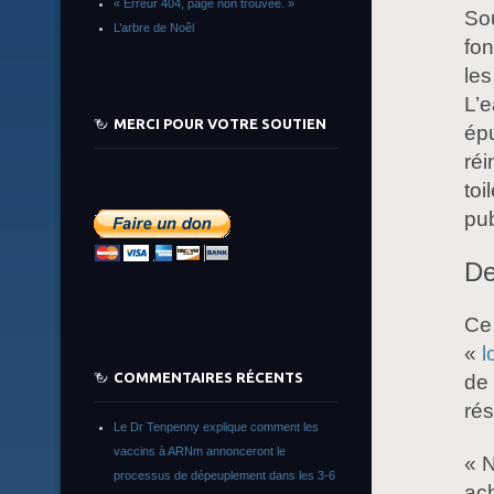
« Erreur 404, page non trouvée. »
Sou
L’arbre de Noêl
fon
les
L’e
MERCI POUR VOTRE SOUTIEN
épu
réi
toi
pub
De
Ce 
«
l
COMMENTAIRES RÉCENTS
de 
rés
Le Dr Tenpenny explique comment les
vaccins à ARNm annonceront le
« N
processus de dépeuplement dans les 3-6
ach