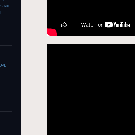
s
Covid-
th
OUPE