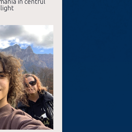
mânia în centrul
light