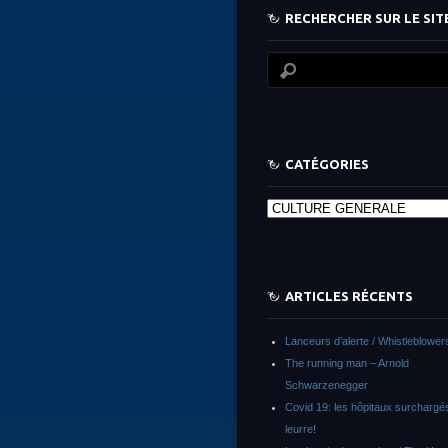
RECHERCHER SUR LE SITE
CATÉGORIES
Catégories
ARTICLES RÉCENTS
Lanceurs d’alerte / Whistleblower
The running man – Arnold
Schwarzenegger
Covid 19: les hôpitaux surchargés
leurre!