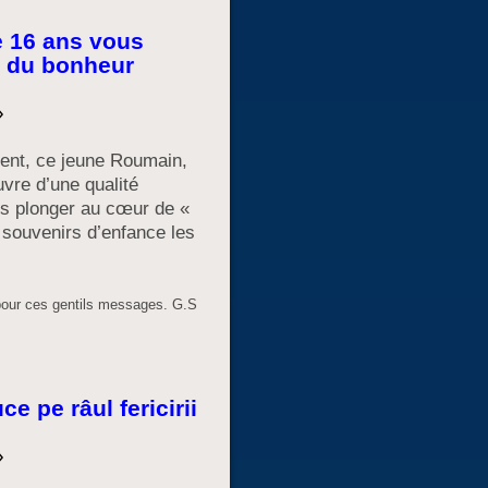
 16 ans vous
e du bonheur
»
lent, ce jeune Roumain,
vre d’une qualité
us plonger au cœur de «
 souvenirs d’enfance les
pour ces gentils messages. G.S
e pe râul fericirii
»