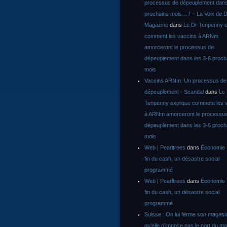
processus de dépeuplement dans
prochains mois… ! – La Voix de D
Magazine
dans
Le Dr Tenpenny e
comment les vaccins à ARNm
amorceront le processus de
dépeuplement dans les 3-6 proch
mois
Vaccins ARNm: Un processus de
dépeuplement - Scandal
dans
Le
Tenpenny explique comment les 
à ARNm amorceront le processu
dépeuplement dans les 3-6 proch
mois
Web | Pearltrees
dans
Économie :
fin du cash, un désastre social
programmé
Web | Pearltrees
dans
Économie :
fin du cash, un désastre social
programmé
Suisse : On lui ferme son magasi
qu’elle n’impose pas le port du m