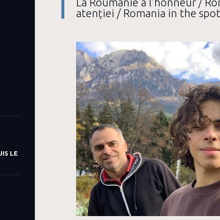
La Roumanie à l’honneur / Ro
atenției / Romania in the spot
IS LE