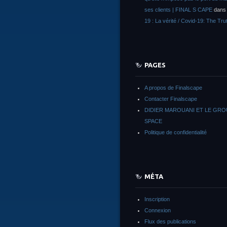
ses clients | FINAL S CAPE
dan
19 : La vérité / Covid-19: The Tru
PAGES
A propos de Finalscape
Contacter Finalscape
DIDIER MAROUANI ET LE GR
SPACE
Politique de confidentialité
MÉTA
Inscription
Connexion
Flux des publications