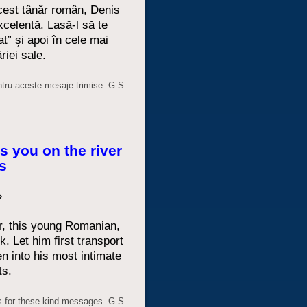
acest tânăr român, Denis
celentă. Lasă-l să te
t” și apoi în cele mai
riei sale.
tru aceste mesaje trimise. G.S
s you on the river
s
»
, this young Romanian,
. Let him first transport
n into his most intimate
ts.
 for these kind messages. G.S