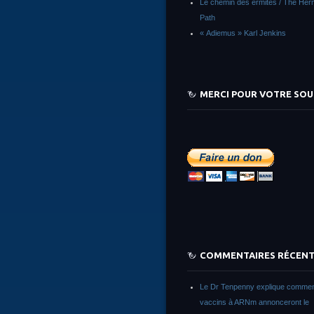
Le chemin des ermites / The Herm
Path
« Adiemus » Karl Jenkins
MERCI POUR VOTRE SOU
COMMENTAIRES RÉCEN
Le Dr Tenpenny explique commen
vaccins à ARNm annonceront le