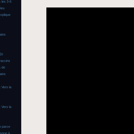
 les 3-6
ieu
xplique
ains
 Dr
vaccins
s de
ains
 Vers la
 Vers la
n parce
asque à