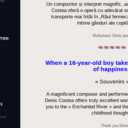
its’
Un compozitor și interpret magnific, 
Costea oferă o operă cu adevărat ex
transporte mai întâi în „Râul fermeca
intime gânduri ale copilă
Multumesc Denis pen
TIEN
When a 16-year-old boy take
of happines
« Souvenirs 
A magnificent composer and performer
Denis Costea offers truly excellent work
TS
you to the « Enchanted River » and the
childhood though
t les
Thank you Denis