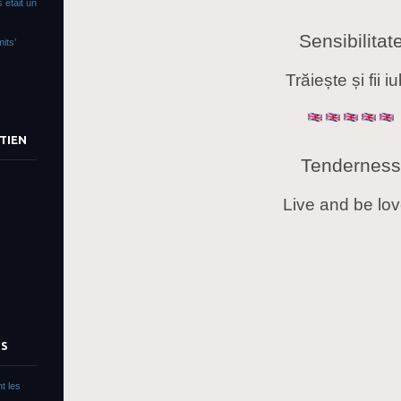
 était un
Sensibilitat
its’
Trăiește și fii iu
TIEN
Tenderness
Live and be lo
TS
t les