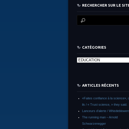
RECHERCHER SUR LE SITE
CATÉGORIES
Catégories
ARTICLES RÉCENTS
«Faites confiance à la science», d
ils / « Trust science, » they said.
Lanceurs d’alerte / Whistleblower
The running man – Arnold
Schwarzenegger