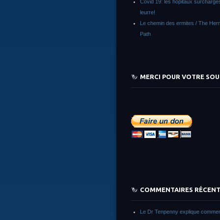
Covid 19: les hôpitaux surchargés
leurre!
Le chemin des ermites / The Herm
Path
MERCI POUR VOTRE SOU
COMMENTAIRES RÉCEN
Le Dr Tenpenny explique commen