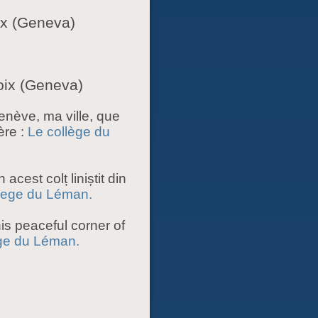
oix (Geneva)
oix (Geneva)
enève, ma ville, que
ère :
Le collège du
acest colț liniștit din
lege du Léman.
his peaceful corner of
ge du Léman.