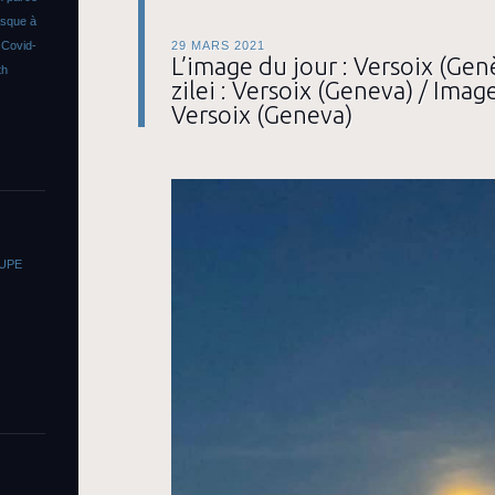
asque à
29 MARS 2021
s
Covid-
L’image du jour : Versoix (Gen
th
zilei : Versoix (Geneva) / Image
Versoix (Geneva)
OUPE