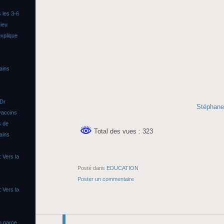
 les 3-6
ieu
xplique
ains
 Dr
Stéphane
vaccins
s de
Total des vues : 323
ains
 Vers la
Posté dans
EDUCATION
Poster un commentaire
 Vers la
n parce