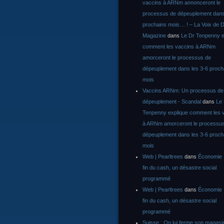
vaccins à ARNm annonceront le
processus de dépeuplement dans
prochains mois… ! – La Voix de D
Magazine
dans
Le Dr Tenpenny e
comment les vaccins à ARNm
amorceront le processus de
dépeuplement dans les 3-6 proch
mois
Vaccins ARNm: Un processus de
dépeuplement - Scandal
dans
Le
Tenpenny explique comment les 
à ARNm amorceront le processu
dépeuplement dans les 3-6 proch
mois
Web | Pearltrees
dans
Économie :
fin du cash, un désastre social
programmé
Web | Pearltrees
dans
Économie :
fin du cash, un désastre social
programmé
Suisse : On lui ferme son magasi