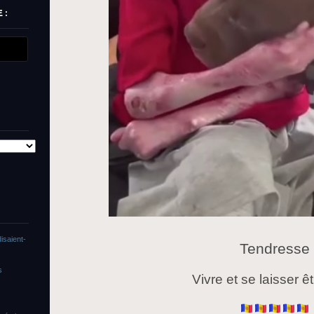
 :
isaient-
Tendresse
s
Vivre et se laisser ê