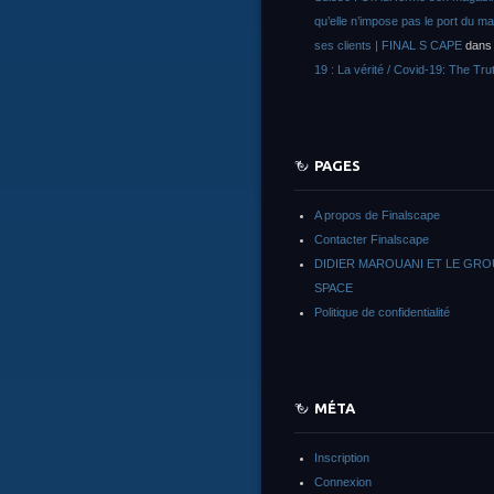
qu’elle n’impose pas le port du m
ses clients | FINAL S CAPE
dan
19 : La vérité / Covid-19: The Tru
PAGES
A propos de Finalscape
Contacter Finalscape
DIDIER MAROUANI ET LE GR
SPACE
Politique de confidentialité
MÉTA
Inscription
Connexion