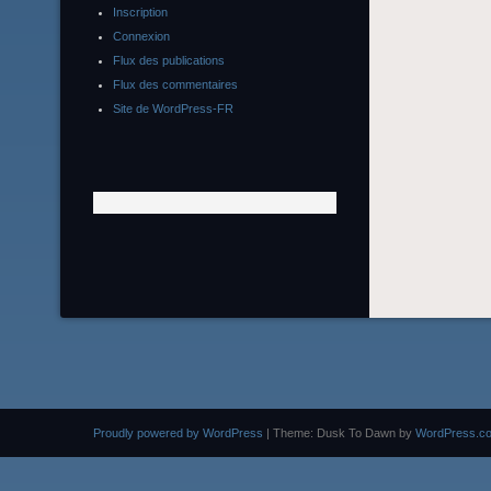
Inscription
Connexion
Flux des publications
Flux des commentaires
Site de WordPress-FR
Proudly powered by WordPress
|
Theme: Dusk To Dawn by
WordPress.c