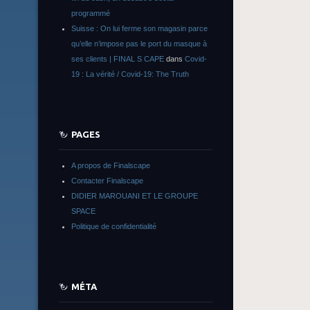
programmé
Suisse : On lui ferme son magasin parce
qu’elle n’impose pas le port du masque à
ses clients | FINAL S CAPE
dans
Covid-
19 : La vérité / Covid-19: The Truth
PAGES
A propos de Finalscape
Contacter Finalscape
DIDIER MAROUANI ET LE GROUPE
SPACE
Politique de confidentialité
MÉTA