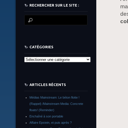
RECHERCHER SUR LE SITE :
mas
des
co
CATÉGORIES
Catégories
ARTICLES RÉCENTS
Médias Mainstream: Le béton flotte !
(Rappel) /Mainstream Media: Concrete
floats! (Reminder)
Enchaîné à son portable
Affaire Epstein, et puis après ?