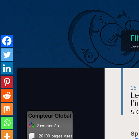
FI
L'éve
15
Le
l’
si
Sp