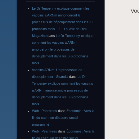
Le Dr Tenpenny explique comment les
Vo
vaccins à ARNm annonceront le
processus de dépeuplement dans les 3-6
prochains mois… ! – La Voix de Dieu
Magazine
dans
Le Dr Tenpenny explique
comment les vaccins à ARNm
amorceront le processus de
dépeuplement dans les 3-6 prochains
mois
Vaccins ARNm: Un processus de
dépeuplement - Scandal
dans
Le Dr
Tenpenny explique comment les vaccins
à ARNm amorceront le processus de
dépeuplement dans les 3-6 prochains
mois
Web | Pearltrees
dans
Économie : Vers la
fin du cash, un désastre social
programmé
Web | Pearltrees
dans
Économie : Vers la
fin du cash, un désastre social