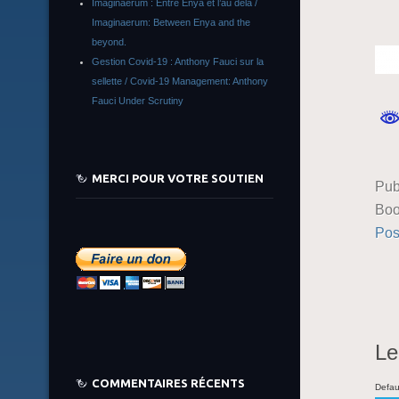
Imaginaerum : Entre Enya et l’au delà /
Imaginaerum: Between Enya and the
beyond.
Gestion Covid-19 : Anthony Fauci sur la
sellette / Covid-19 Management: Anthony
Fauci Under Scrutiny
MERCI POUR VOTRE SOUTIEN
Pub
Boo
Pos
Le
COMMENTAIRES RÉCENTS
Defau