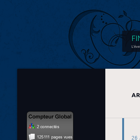
FI
L'éve
AR
26