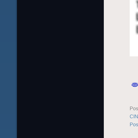
Pos
CI
Pos