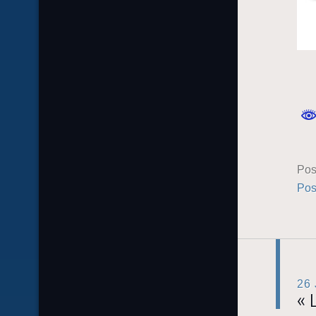
Pos
Pos
26
« 