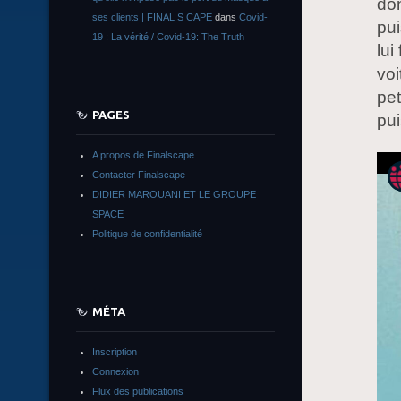
don
ses clients | FINAL S CAPE
dans
Covid-
pui
19 : La vérité / Covid-19: The Truth
lui
voi
pet
PAGES
pu
A propos de Finalscape
Contacter Finalscape
DIDIER MAROUANI ET LE GROUPE
SPACE
Politique de confidentialité
MÉTA
Inscription
Connexion
Flux des publications