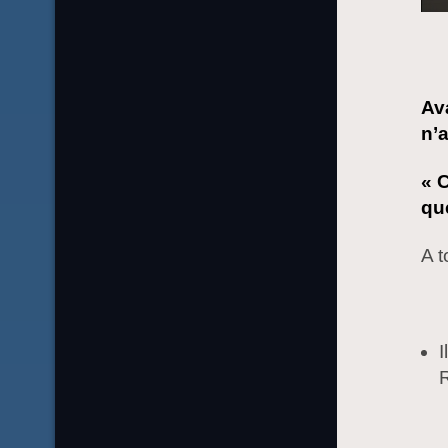
Ava
n’
« 
qu
A t
I