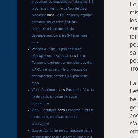
processus de dépeuplement dans les 3-6
Le 
prochains mois… ! – La Voix de Dieu
mis
Magazine
dans
Le Dr Tenpenny explique
les
comment les vaccins à ARNm
sur
amorceront le processus de
ter
dépeuplement dans les 3-6 prochains
mois
peu
Vaccins ARNm: Un processus de
sa
dépeuplement - Scandal
dans
Le Dr
pou
Tenpenny explique comment les vaccins
Tr
à ARNm amorceront le processus de
dépeuplement dans les 3-6 prochains
La
mois
Web | Pearltrees
dans
Économie : Vers la
Lef
fin du cash, un désastre social
bel
programmé
gen
Web | Pearltrees
dans
Économie : Vers la
acc
fin du cash, un désastre social
s’a
programmé
ent
Suisse : On lui ferme son magasin parce
qu’elle n’impose pas le port du masque à