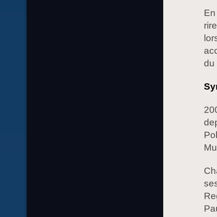
En 
ri
lor
acc
du 
Sy
200
dep
Pol
Mus
Cha
ses
Reg
Pau