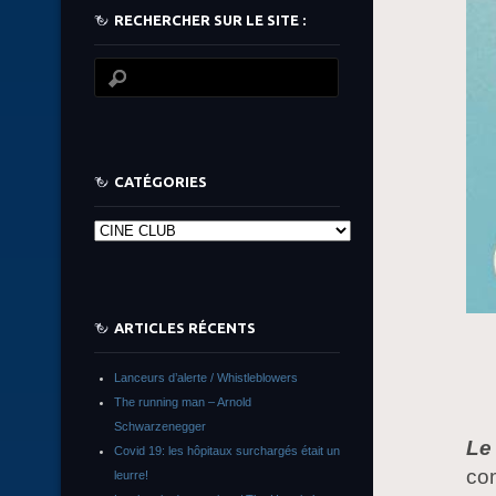
RECHERCHER SUR LE SITE :
CATÉGORIES
Catégories
ARTICLES RÉCENTS
Lanceurs d’alerte / Whistleblowers
The running man – Arnold
Schwarzenegger
Le
Covid 19: les hôpitaux surchargés était un
com
leurre!