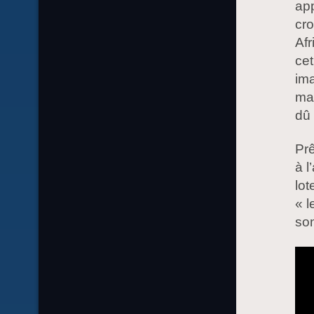
app
cro
Afr
cet
ima
mal
dû
Prê
à l
lot
« l
so