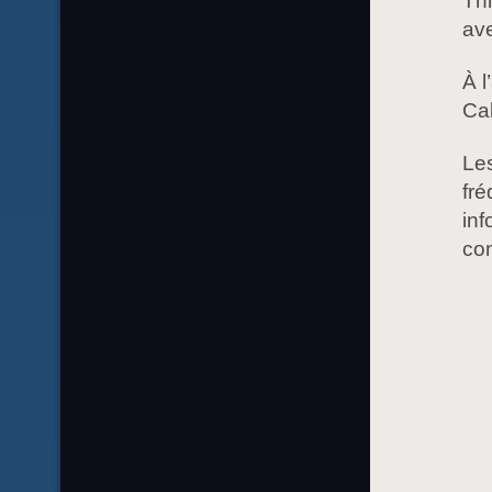
Thi
ave
À l
Cal
Le
fré
inf
con