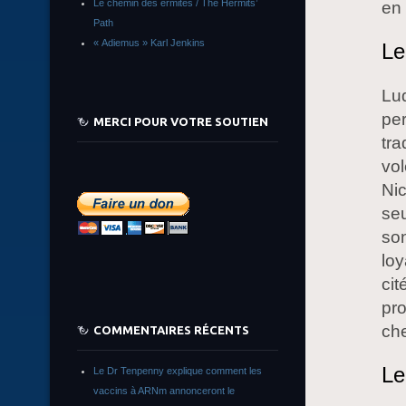
Le chemin des ermites / The Hermits’
en 
Path
« Adiemus » Karl Jenkins
Le
Lud
pe
MERCI POUR VOTRE SOUTIEN
tra
vol
Nic
seu
son
loy
cit
pro
che
COMMENTAIRES RÉCENTS
Le
Le Dr Tenpenny explique comment les
vaccins à ARNm annonceront le