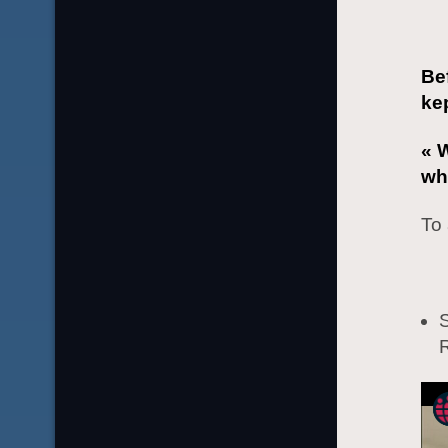
Bef
kep
« 
wh
To 
S