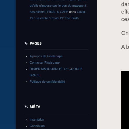
dan
qu’elle n’impose pas le port du masque à
eff
ses clients | FINAL S CAPE
dans
Covid-
ces
19 : La vérité / Covid-19: The Truth
On
PAGES
A 
A propos de Finalscape
Contacter Finalscape
DIDIER MAROUANI ET LE GROUPE
SPACE
Politique de confidentialité
MÉTA
Inscription
Connexion