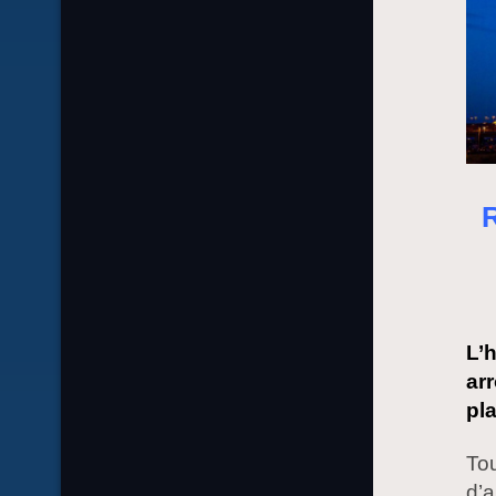
R
L’
ar
pl
Tou
d’a