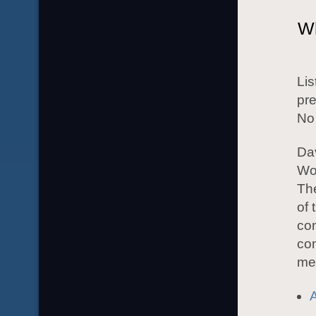
Wh
Lis
pr
No 
Da
Wor
Th
of 
con
com
me