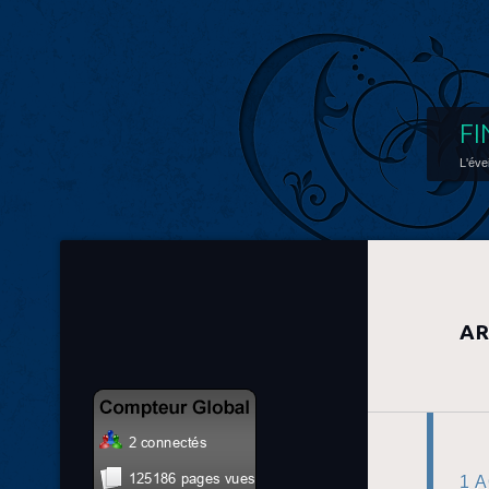
FI
L'éve
AR
1 