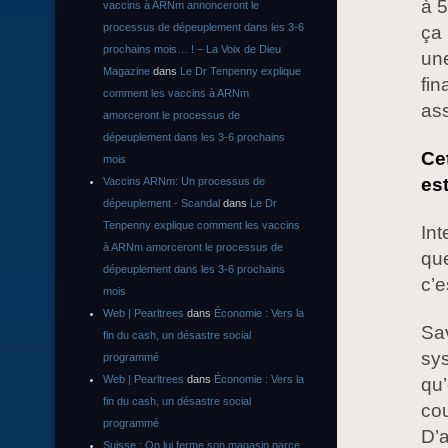
à 5
vaccins à ARNm annonceront le
processus de dépeuplement dans les 3-6
ça 
prochains mois… ! – La Voix de Dieu
une
Magazine
dans
Le Dr Tenpenny explique
fin
comment les vaccins à ARNm
ass
amorceront le processus de
dépeuplement dans les 3-6 prochains
Ce
mois
es
Vaccins ARNm: Un processus de
dépeuplement - Scandal
dans
Le Dr
Tenpenny explique comment les vaccins
Int
à ARNm amorceront le processus de
que
dépeuplement dans les 3-6 prochains
c’e
mois
Web | Pearltrees
dans
Économie : Vers la
Sav
fin du cash, un désastre social
sys
programmé
Web | Pearltrees
dans
Économie : Vers la
qu’
fin du cash, un désastre social
cou
programmé
D’a
Suisse : On lui ferme son magasin parce