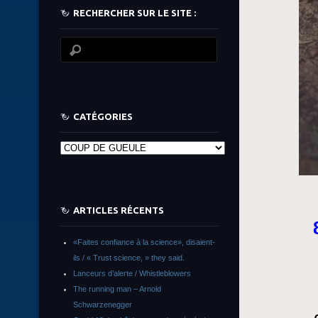
RECHERCHER SUR LE SITE :
CATÉGORIES
Catégories
ARTICLES RÉCENTS
«Faites confiance à la science», disaient-
ils / « Trust science, » they said.
Lanceurs d’alerte / Whistleblowers
The running man – Arnold
Schwarzenegger