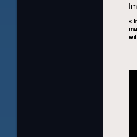
Im
« 
ma
wil