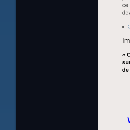
ce 
dev
Im
« 
su
de 