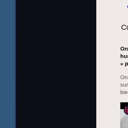
Co
On
hu
« 
On 
sur
bie