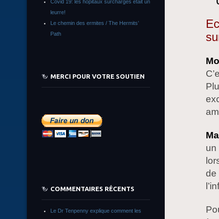
Covid 19: les hôpitaux surchargés était un
leurre!
Ec
Le chemin des ermites / The Hermits’
su
Path
Mo
C’e
MERCI POUR VOTRE SOUTIEN
Plu
exc
ame
Ma
un 
lor
de 
l’i
COMMENTAIRES RÉCENTS
Pou
Le Dr Tenpenny explique comment les