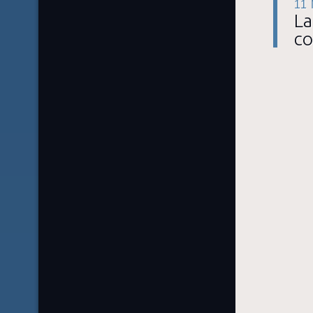
11
La
c