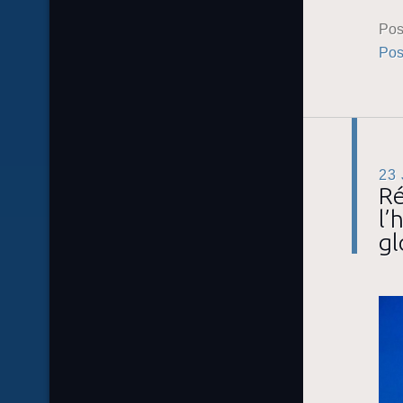
Pos
Pos
23
Ré
l’
gl