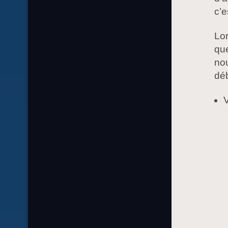
c’e
Lor
que
nou
déb
V