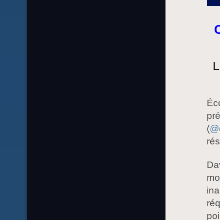
L
Éco
pr
(
@
ré
Da
mo
ina
réq
poi