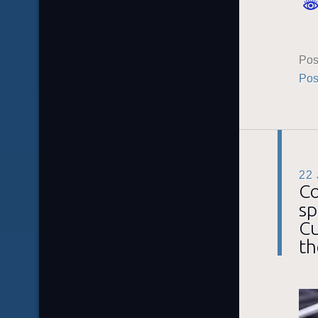
Pos
Pos
22
Co
sp
Cu
th