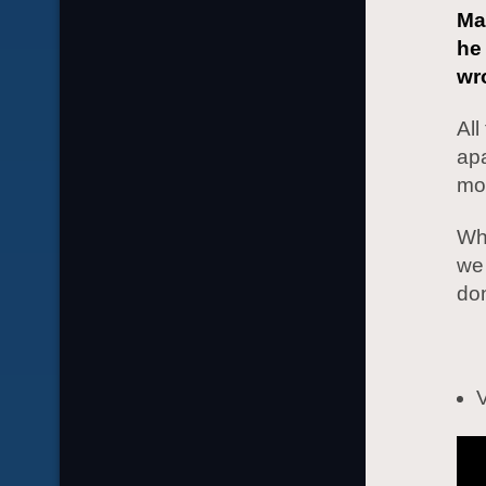
Man
he 
wr
All
apa
mon
Whe
we 
don
V