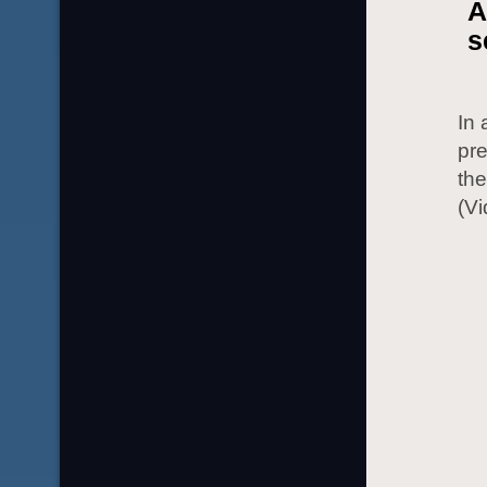
A
s
In 
pre
the
(Vi