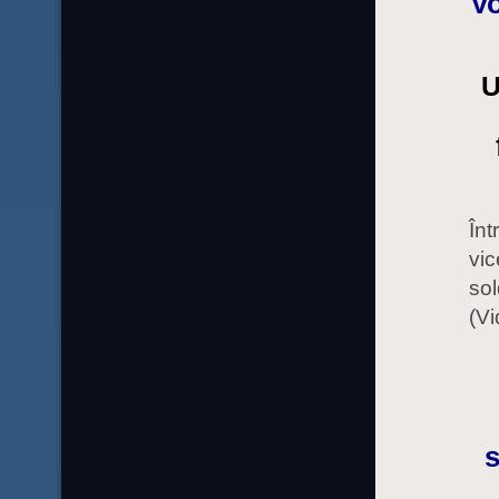
Vo
U
Înt
vic
sol
(Vi
s