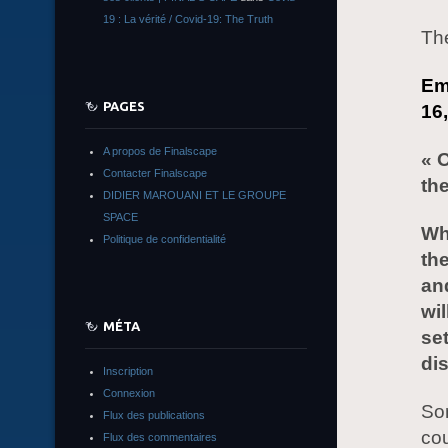
19 : La vérité / Covid-19: The Truth
The
Em
PAGES
16
A propos de Finalscape
« 
Contacter Finalscape
th
DIDIER MAROUANI ET LE GROUPE
SPACE
Wh
Politique de confidentialité
th
and
wil
MÉTA
se
di
Inscription
Connexion
Som
Flux des publications
cou
Flux des commentaires