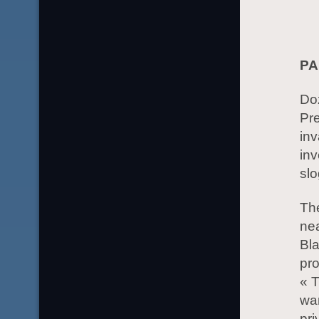
PA
Doz
Pr
inv
inv
slo
The
nea
Bla
pro
« T
wan
pri