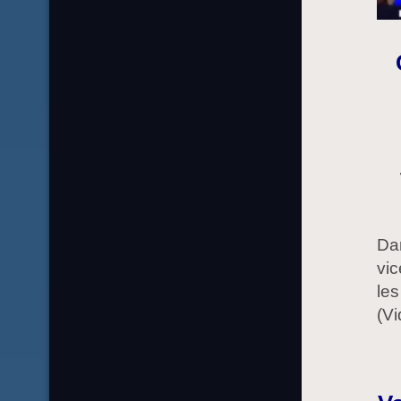
Da
vic
les
(Vi