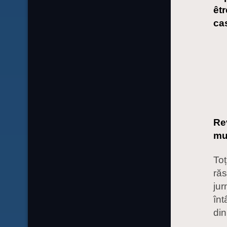
êt
ca
Re
mu
Toț
răs
jur
înt
din