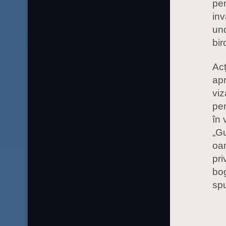
pen
inv
und
bir
Acț
apr
viz
pen
în 
„Gu
oam
pri
bog
spu