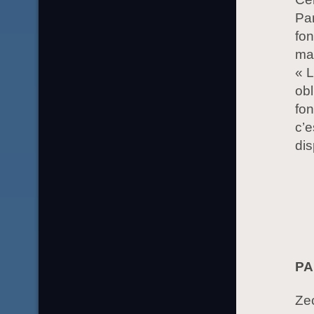
Par
fon
man
« L
obl
fo
c’e
dis
PAR
Zec