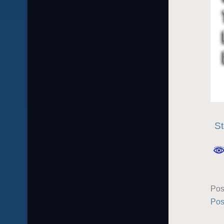
St
Pos
Pos