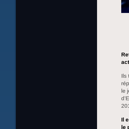
Ret
ac
Ils
rép
le 
d’
20
Il 
le 