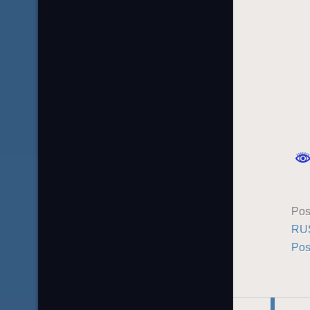
Pos
RU
Pos