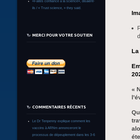
«Faites confiance à la science», disaient-
ils / « Trust science, » they said.
Im
P
MERCI POUR VOTRE SOUTIEN
La
Em
20
« 
l’é
COMMENTAIRES RÉCENTS
Qu
tra
Le Dr Tenpenny explique comment les
al
vaccins à ARNm annonceront le
processus de dépeuplement dans les 3-6
éte