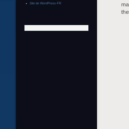
Site de WordPress-FR
ma
the