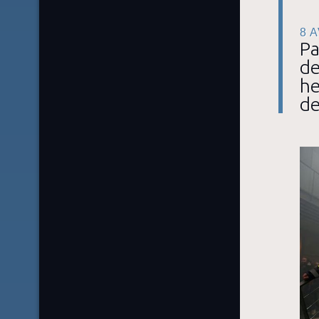
8 
Pa
de
he
de