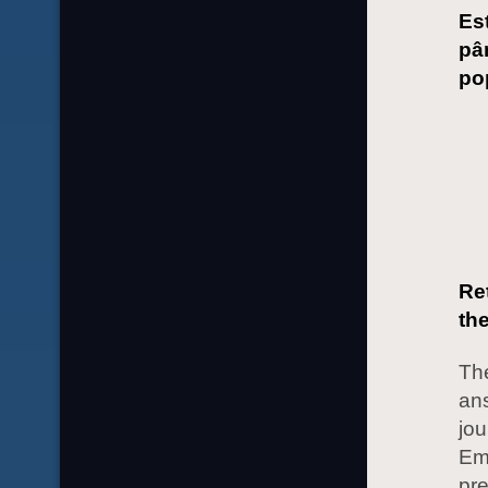
Est
pâ
pop
Re
the
The
ans
jou
Em
pre