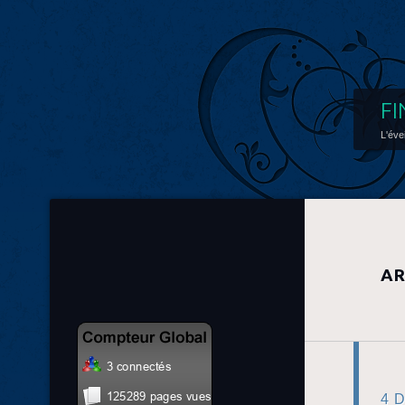
FI
L'éve
AR
4 