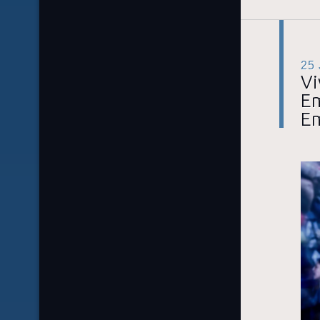
25
Vi
Em
E