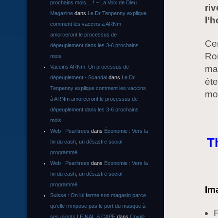
prochains mois… ! – La Voix de Dieu
riv
Magazine
dans
Le Dr Tenpenny explique
l’
comment les vaccins à ARNm
amorceront le processus de
Cer
dépeuplement dans les 3-6 prochains
Rom
mois
Vaccins ARNm: Un processus de
ma
dépeuplement - Scandal
dans
Le Dr
éte
Tenpenny explique comment les vaccins
mon
à ARNm amorceront le processus de
dépeuplement dans les 3-6 prochains
mois
Web | Pearltrees
dans
Économie : Vers la
T
fin du cash, un désastre social
programmé
Web | Pearltrees
dans
Économie : Vers la
fin du cash, un désastre social
programmé
Im
Suisse : On lui ferme son magasin parce
qu’elle n’impose pas le port du masque à
F
ses clients | FINAL S CAPE
dans
Covid-