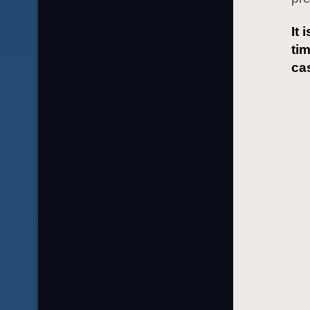
It 
tim
ca