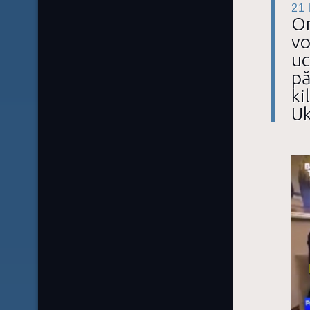
21
On
vo
uc
pă
ki
Uk