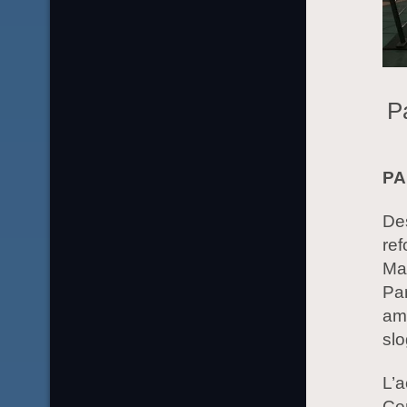
P
PAR
Des
ref
Mac
Par
am
slo
L’a
Cen