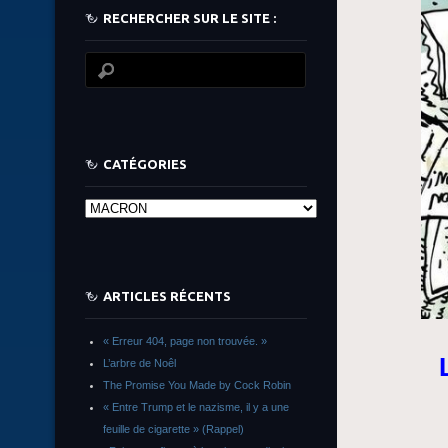
RECHERCHER SUR LE SITE :
CATÉGORIES
Catégories
ARTICLES RÉCENTS
« Erreur 404, page non trouvée. »
L’arbre de Noêl
The Promise You Made by Cock Robin
« Entre Trump et le nazisme, il y a une
feuille de cigarette » (Rappel)