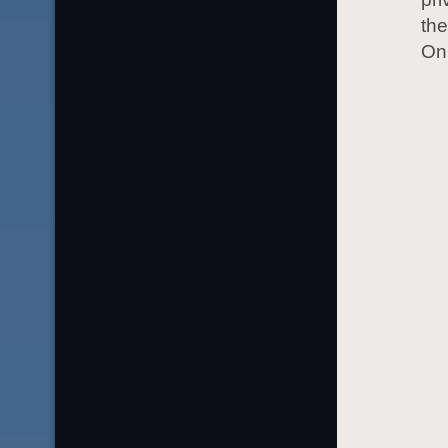
the
Oni